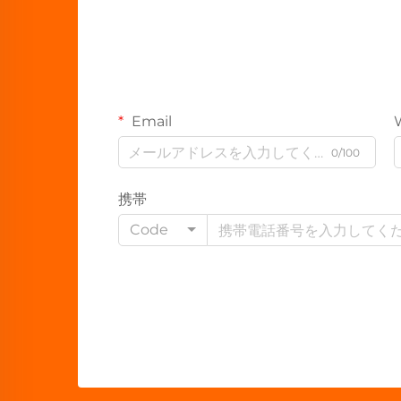
Email
0/100
携帯
Code