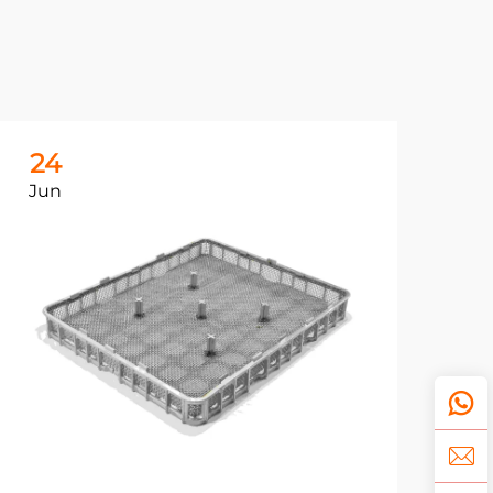
24
2
Jun
Ju
鋳
の