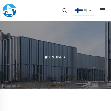
FI
Etusivu
>