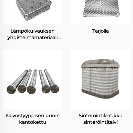
Lämpökuivauksen
Tarjolla
yhdistelmämateriaali
korvi
Kaivostyyppisen uunin
Sinteröintilaatikko
kantokettu
sinteröintitalvi