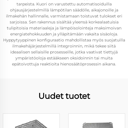
tarpeista. Kuori on varustettu automatisoiduilla
ohjausjärjestelmillä lämpötilan säädölle, aikajonoille ja
ilmakehän hallinnalle, varmistamaan toistuvat tulokset eri
sarjoissa. Sen rakennus sisältää yleensä korkealaatuisia
tulipitoisia materiaaleja ja lämpöisolointeja maksimoivan
energiatehokkuuden ja ylläpitämään vakaita sisäoloja.
Hyppytyyppinen konfiguraatio mahdollistaa myös suojatuilla
ilmakehäjärjestelmillä integroinnin, mikä tekee siitä
ideaalisen sellaisille prosesseille, jotka vaativat tiettyjä
ympäristöoloja estääkseen oksidoinnin tai muita
epätoivottuja reaktioita hienosäätöprosessin aikana.
Uudet tuotet