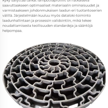
Kyky säilyttää tarkat lämpötilaprofiilit on ratkaiseva
saavuttaakseen optimaaliset materiaalin ominaisuudet ja
varmistaakseen johdonmukaisen laadun eri tuotantoserien
välillä. Järjestelmään kuuluu myös dataloki-toiminto
laadunhallintaan ja prosessin validointiin, mikä tekee
noudattamisesta teollisuuden standardeja ja sääntöjä
helpompaa.