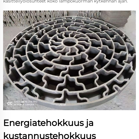
käsitteilyolosuhteet koko lämpökuorman kytkennän ajan.
Energiatehokkuus ja
kustannustehokkuus