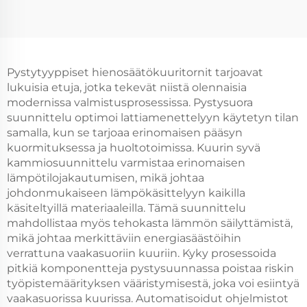
Pystytyyppiset hienosäätökuuritornit tarjoavat
lukuisia etuja, jotka tekevät niistä olennaisia
modernissa valmistusprosessissa. Pystysuora
suunnittelu optimoi lattiamenettelyyn käytetyn tilan
samalla, kun se tarjoaa erinomaisen pääsyn
kuormituksessa ja huoltotoimissa. Kuurin syvä
kammiosuunnittelu varmistaa erinomaisen
lämpötilojakautumisen, mikä johtaa
johdonmukaiseen lämpökäsittelyyn kaikilla
käsiteltyillä materiaaleilla. Tämä suunnittelu
mahdollistaa myös tehokasta lämmön säilyttämistä,
mikä johtaa merkittäviin energiasäästöihin
verrattuna vaakasuoriin kuuriin. Kyky prosessoida
pitkiä komponentteja pystysuunnassa poistaa riskin
työpistemäärityksen vääristymisestä, joka voi esiintyä
vaakasuorissa kuurissa. Automatisoidut ohjelmistot