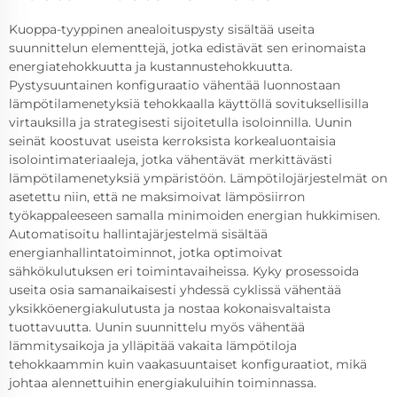
Kuoppa-tyyppinen anealoituspysty sisältää useita
suunnittelun elementtejä, jotka edistävät sen erinomaista
energiatehokkuutta ja kustannustehokkuutta.
Pystysuuntainen konfiguraatio vähentää luonnostaan
lämpötilamenetyksiä tehokkaalla käyttöllä sovituksellisilla
virtauksilla ja strategisesti sijoitetulla isoloinnilla. Uunin
seinät koostuvat useista kerroksista korkealuontaisia
isolointimateriaaleja, jotka vähentävät merkittävästi
lämpötilamenetyksiä ympäristöön. Lämpötilojärjestelmät on
asetettu niin, että ne maksimoivat lämpösiirron
työkappaleeseen samalla minimoiden energian hukkimisen.
Automatisoitu hallintajärjestelmä sisältää
energianhallintatoiminnot, jotka optimoivat
sähkökulutuksen eri toimintavaiheissa. Kyky prosessoida
useita osia samanaikaisesti yhdessä cyklissä vähentää
yksikköenergiakulutusta ja nostaa kokonaisvaltaista
tuottavuutta. Uunin suunnittelu myös vähentää
lämmitysaikoja ja ylläpitää vakaita lämpötiloja
tehokkaammin kuin vaakasuuntaiset konfiguraatiot, mikä
johtaa alennettuihin energiakuluihin toiminnassa.