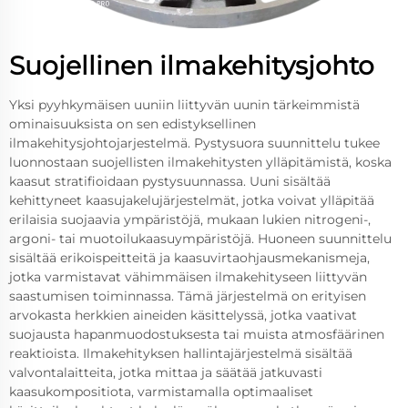
Suojellinen ilmakehitysjohto
Yksi pyyhkymäisen uuniin liittyvän uunin tärkeimmistä
ominaisuuksista on sen edistyksellinen
ilmakehitysjohtojarjestelmä. Pystysuora suunnittelu tukee
luonnostaan suojellisten ilmakehitysten ylläpitämistä, koska
kaasut stratifioidaan pystysuunnassa. Uuni sisältää
kehittyneet kaasujakelujärjestelmät, jotka voivat ylläpitää
erilaisia suojaavia ympäristöjä, mukaan lukien nitrogeni-,
argoni- tai muotoilukaasuympäristöjä. Huoneen suunnittelu
sisältää erikoispeitteitä ja kaasuvirtaohjausmekanismeja,
jotka varmistavat vähimmäisen ilmakehityseen liittyvän
saastumisen toiminnassa. Tämä järjestelmä on erityisen
arvokasta herkkien aineiden käsittelyssä, jotka vaativat
suojausta hapanmuodostuksesta tai muista atmosfäärinen
reaktioista. Ilmakehityksen hallintajärjestelmä sisältää
valvontalaitteita, jotka mittaa ja säätää jatkuvasti
kaasukompositiota, varmistamalla optimaaliset