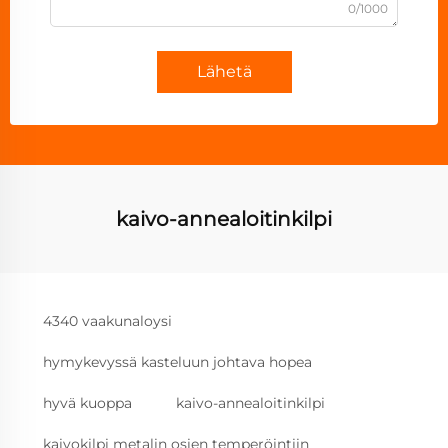
0/1000
Lähetä
kaivo-annealoitinkilpi
4340 vaakunaloysi
hymykevyssä kasteluun johtava hopea
hyvä kuoppa
kaivo-annealoitinkilpi
kaivokilpi metalin osien temperöintiin