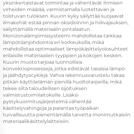
yksinkertaistavat toimintaa ja vähentävät ihmisen
virheiden määrää, varmistamalla luotettavan ja
toistuvan tuloksen. Kuurin kyky säilyttää suojaavat
ilmakehät estää pinnan oksidoinnin ja hiilivajauksen,
säilyttämällä materiaalin pintalaatun.
Monizonalämpimissysteemi mahdollistaa tarkkaa
lämpötilanjohdointia eri korkeuksilla, mikä
mahdollistaa optimaaliset lämpökäsittelyolosuhteet
erilaisille materiaalien tyyppien ja kokojen kesken.
Kuurin muoto tarjoaa luonnollisia
konvektioprosesseja, jotka edistävät tasaisia lämpö-
ja jäähdytyscyklejä. Vahva rakennusvarustelu takaa
pitkän käyttöelämän pienillä huoltotarpeilla, mikä
tekee siitä taloudellisen sijoituksen
valmistustoimilaitoksille. Lisäksi
pystykuormitusjärjestelmä vähentää
käsittelyvahingoja ja parantaa työpaikan
turvallisuutta pienentämällä tarvetta monimutkaisiin
materiaalikäsittelylaitteisiin.