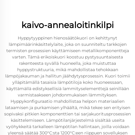
kaivo-annealoitinkilpi
Hyppytyyppinen hienosäätökuori on kehittynyt
lämpimäärinkäsittelylaite, joka on suunniteltu tarkkojen
termisten prosessien käyttämiseen metallikomponentteja
varten. Tämä erikoiskuori koostuu pystysuuntaisesta
rakenteesta syvällä huoneella, joka muistuttaa
hyppystruktuuria, mikä mahdollistaa tehokkaan
lämpöjakauman ja hallitun jäähdytysprosessin. Kuori toimii
ylläpitämällä tasaisia lämpötiloja koko huoneessaan,
käyttämällä edistyksellisiä lammityselementtejä seinillään
varmistaakseen johdonmukaisen lämmityksen.
Hyppykonfiguraatio mahdollistaa helpon materiaalien
lataamisen ja purkamisen ylhäältä, mikä tekee sen erityisen
sopivaksi pitkien komponenttien tai sarjakuoritusprosessien
käsittelemiseen. Lämpötilanjärjestelmä sisältää useita
vyöhykkeitä tarkalleen lämpötilan hallintaan, joilla voidaan
yleensä säätää 300°C:sta 1200°C:een riippuen sovelluksen