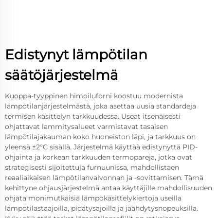
Edistynyt lämpötilan
säätöjärjestelmä
Kuoppa-tyyppinen himoiluforni koostuu modernista
lämpötilanjärjestelmästä, joka asettaa uusia standardeja
termisen käsittelyn tarkkuudessa. Useat itsenäisesti
ohjattavat lammitysalueet varmistavat tasaisen
lämpötilajakauman koko huoneiston läpi, ja tarkkuus on
yleensä ±2°C sisällä. Järjestelmä käyttää edistynyttä PID-
ohjainta ja korkean tarkkuuden termopareja, jotka ovat
strategisesti sijoitettuja furnuunissa, mahdollistaen
reaaliaikaisen lämpötilanvalvonnan ja -sovittamisen. Tämä
kehittyne ohjausjärjestelmä antaa käyttäjille mahdollisuuden
ohjata monimutkaisia lämpökäsittelykiertoja useilla
lämpötilastaajoilla, pidätysajoilla ja jäähdytysnopeuksilla.