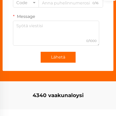
Code
0/16
Message
0/1000
Lähetä
4340 vaakunaloysi