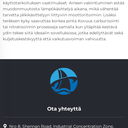
käyttötarkoituksen vaatimukset. Aineen vakiintuminen estää
muodonmuutosta lämpökäsittelyä aikana, mikä vähentää
tarvetta jälkikäsittelyyn liittyviin moottoritoimiin. Lisäksi
teräksen kyky saavuttaa korkea pinta Kovuus carburisointi
tai nitratisoinnin prosesseja samalla kun ylläpitää kestävä
ydin tekee siitä ideaalin sovelluksissa, jotka edellyttävät sekä
kuljetuskestävyyttä että vaikutusvoiman vahvuutta.
Ota yhteyttä
Nro 8, Shennan Road, Industrial Concentration Zone,