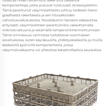
hidastaa niiden leviämistä tekee siitä ideaalisia
komponentteja, jotka joutuvat toistuvasti stressisykleihin.
Tämä parantunut väsymislaitteisto johtuu teräksen hieno-
graafisesta rakenteesta ja sen liitosalkioiden
vahvistusvaikutuksista. Mooleibumin läsnäolo edesauttaa
erityisesti väsymislaitteen parantumista vakauttamalla
mikrostruktuuria ja estämällä temperointihermoittumisen.
Tämä ominaisuus varmistaa luotettavan suorituksen
sovelluksissa, kuten käyräkuulilla, yhdistyskiekkoilla ja muilla
keskeisillä pyörivillä komponenteilla, joissa
väsymisloukkauma voi aiheuttaa katastrofaalisia seurauksia.