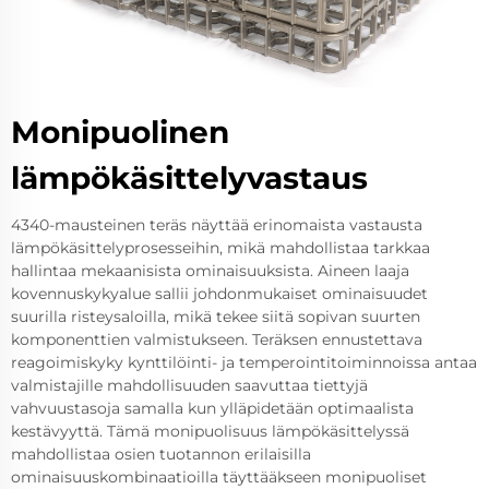
Monipuolinen
lämpökäsittelyvastaus
4340-mausteinen teräs näyttää erinomaista vastausta
lämpökäsittelyprosesseihin, mikä mahdollistaa tarkkaa
hallintaa mekaanisista ominaisuuksista. Aineen laaja
kovennuskykyalue sallii johdonmukaiset ominaisuudet
suurilla risteysaloilla, mikä tekee siitä sopivan suurten
komponenttien valmistukseen. Teräksen ennustettava
reagoimiskyky kynttilöinti- ja temperointitoiminnoissa antaa
valmistajille mahdollisuuden saavuttaa tiettyjä
vahvuustasoja samalla kun ylläpidetään optimaalista
kestävyyttä. Tämä monipuolisuus lämpökäsittelyssä
mahdollistaa osien tuotannon erilaisilla
ominaisuuskombinaatioilla täyttääkseen monipuoliset