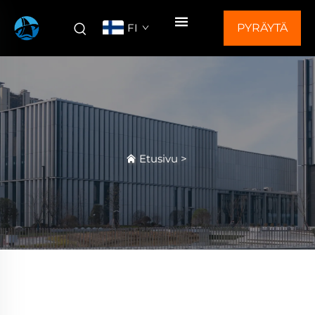
FI
PYRÄYTÄ
TARJOUS
Etusivu
>