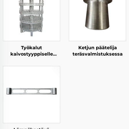
Työkalut
Ketjun päätelija
kaivostyyppiselle
teräsvalmistuksessa
uunille