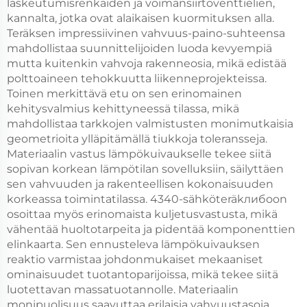
laskeutumisrenkaiden ja voimansiirtoventtielien,
kannalta, jotka ovat alaikaisen kuormituksen alla.
Teräksen impressiivinen vahvuus-paino-suhteensa
mahdollistaa suunnittelijoiden luoda kevyempiä
mutta kuitenkin vahvoja rakenneosia, mikä edistää
polttoaineen tehokkuutta liikenneprojekteissa.
Toinen merkittävä etu on sen erinomainen
kehitysvalmius kehittyneessä tilassa, mikä
mahdollistaa tarkkojen valmistusten monimutkaisia
geometrioita ylläpitämällä tiukkoja toleransseja.
Materiaalin vastus lämpökuivaukselle tekee siitä
sopivan korkean lämpötilan sovelluksiin, säilyttäen
sen vahvuuden ja rakenteellisen kokonaisuuden
korkeassa toimintatilassa. 4340-sähköteräkлибоon
osoittaa myös erinomaista kuljetusvastusta, mikä
vähentää huoltotarpeita ja pidentää komponenttien
elinkaarta. Sen ennusteleva lämpökuivauksen
reaktio varmistaa johdonmukaiset mekaaniset
ominaisuudet tuotantoparijoissa, mikä tekee siitä
luotettavan massatuotannolle. Materiaalin
monipuolisuus saavuttaa erilaisia vahvuustasoja