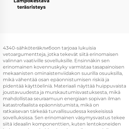
Lämpökestävä
teräsristeys
4340-sähköteräkлибоon tarjoaa lukuisia
vetoargumentteja, jotka tekevät siitä erinomaisen
valinnan vaativille sovelluksille. Ensinnäkin sen
erinomainen kovennuskyky varmistaa tasapainoisen
mekaanisten ominaistenviidakon suurilla osuuksilla,
mikä vähentää osan epäonnistumisen riskiä ja
pidentää käyttöeliniä. Materiaali näyttää huippuvaista
joustavuudesta ja murskautumisvastuksesta, mikä
mahdollistaa seuraamuun energiaan sopivan ilman
katastrofaalista epäonnistumista, mikä on
ratkaisevan tärkeää turvallisuudessa keskeisissä
sovelluksissa. Sen erinomainen väsymysvastus tekee
siitä ideaalin komponenttien, kuten lentokoneiden