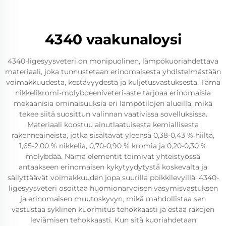
4340 vaakunaloysi
4340-ligesyysveteri on monipuolinen, lämpökuoriahdettava
materiaali, joka tunnustetaan erinomaisesta yhdistelmästään
voimakkuudesta, kestävyydestä ja kuljetusvastuksesta. Tämä
nikkelikromi-molybdeeniveteri-aste tarjoaa erinomaisia
mekaanisia ominaisuuksia eri lämpötilojen alueilla, mikä
tekee siitä suosittun valinnan vaativissa sovelluksissa.
Materiaali koostuu ainutlaatuisesta kemiallisesta
rakenneaineista, jotka sisältävät yleensä 0,38-0,43 % hiiltä,
1,65-2,00 % nikkelia, 0,70-0,90 % kromia ja 0,20-0,30 %
molybdää. Nämä elementit toimivat yhteistyössä
antaakseen erinomaisen kykytyydytystä koskevalta ja
säilyttäävät voimakkuuden jopa suurilla poikkilevyillä. 4340-
ligesyysveteri osoittaa huomionarvoisen väsymisvastuksen
ja erinomaisen muutoskyvyn, mikä mahdollistaa sen
vastustaa syklinen kuormitus tehokkaasti ja estää rakojen
leviämisen tehokkaasti. Kun sitä kuoriahdetaan