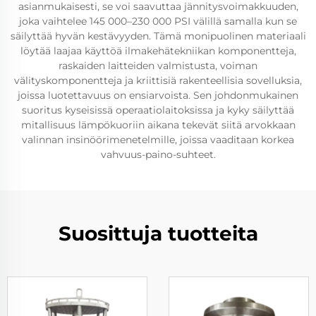
asianmukaisesti, se voi saavuttaa jännitysvoimakkuuden,
joka vaihtelee 145 000–230 000 PSI välillä samalla kun se
säilyttää hyvän kestävyyden. Tämä monipuolinen materiaali
löytää laajaa käyttöä ilmakehätekniikan komponentteja,
raskaiden laitteiden valmistusta, voiman
välityskomponentteja ja kriittisiä rakenteellisia sovelluksia,
joissa luotettavuus on ensiarvoista. Sen johdonmukainen
suoritus kyseisissä operaatiolaitoksissa ja kyky säilyttää
mitallisuus lämpökuoriin aikana tekevät siitä arvokkaan
valinnan insinöörimenetelmille, joissa vaaditaan korkea
vahvuus-paino-suhteet.
Suosittuja tuotteita