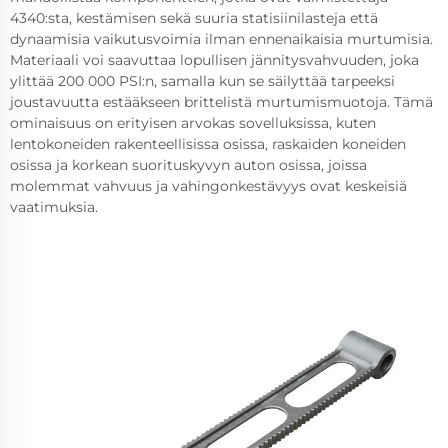
4340:sta, kestämisen sekä suuria statisiinilasteja että
dynaamisia vaikutusvoimia ilman ennenaikaisia murtumisia.
Materiaali voi saavuttaa lopullisen jännitysvahvuuden, joka
ylittää 200 000 PSI:n, samalla kun se säilyttää tarpeeksi
joustavuutta estääkseen brittelistä murtumismuotoja. Tämä
ominaisuus on erityisen arvokas sovelluksissa, kuten
lentokoneiden rakenteellisissa osissa, raskaiden koneiden
osissa ja korkean suorituskyvyn auton osissa, joissa
molemmat vahvuus ja vahingonkestävyys ovat keskeisiä
vaatimuksia.