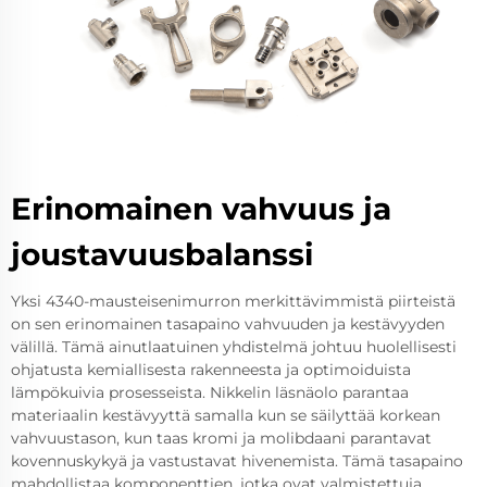
Erinomainen vahvuus ja
joustavuusbalanssi
Yksi 4340-mausteisenimurron merkittävimmistä piirteistä
on sen erinomainen tasapaino vahvuuden ja kestävyyden
välillä. Tämä ainutlaatuinen yhdistelmä johtuu huolellisesti
ohjatusta kemiallisesta rakenneesta ja optimoiduista
lämpökuivia prosesseista. Nikkelin läsnäolo parantaa
materiaalin kestävyyttä samalla kun se säilyttää korkean
vahvuustason, kun taas kromi ja molibdaani parantavat
kovennuskykyä ja vastustavat hivenemista. Tämä tasapaino
mahdollistaa komponenttien, jotka ovat valmistettuja