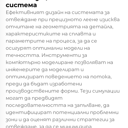
система
Ефективният дизайн на системата за
отвеждане при прецизното леене изисква
отчитане на геометрията на детайла,
характеристиките на сплавта и
параметрите на процеса, за да се
осигурят оптимални модели на
течността. Инструменти за
компютърно моделиране позволяват на
инженерите да моделират и
оптимизират поведението на потока,
преди да бъдат изработени
производствените форми. Тези симулации
могат да предвидят
последователността на запълване, да
идентифицират потенциални проблемни
зони и да оценят различни стратегии за
отвеждане, за да се минимизира