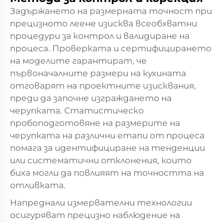
Задържането на размерната точност при
прецизното леене изисква всеобхватни
процедури за контрол и валидиране на
процеса. Проверката и сертифицирането
на моделите гарантират, че
първоначалните размери на кухината
отговарят на проектните изисквания,
преди да започне изграждането на
черупката. Статистическо
пробоподготовяне на размерите на
черупката на различни етапи от процеса
помага за идентифициране на тенденции
или систематични отклонения, които
биха могли да повлияят на точността на
отливката.
Напреднали измервателни технологии
осигуряват прецизно наблюдение на