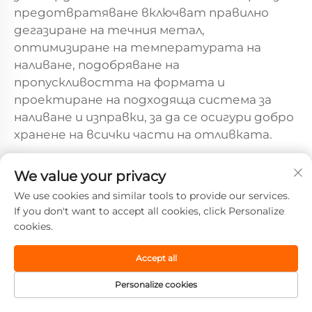
предотвратяване включват правилно
дегазиране на течния метал,
оптимизиране на температурата на
наливане, подобряване на
пропускливостта на формата и
проектиране на подходяща система за
наливане и изправки, за да се осигури добро
хранене на всички части на отливката.
Как повърхностната
We value your privacy
шероховатост влияе на
We use cookies and similar tools to provide our services.
качеството при прецизното
If you don't want to accept all cookies, click Personalize
леене
cookies.
Характерът на повърхността при
прецизното отливане има пряко влияние
Accept all
както върху функционалната
Personalize cookies
производителност, така и върху
производствените разходи. Неравните