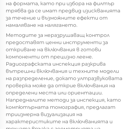
на формата, като при избора на филтър
трябва да се имат предвид изискванията
за течение и възможните ефекти от
намаляване на налягането.
Методите за неразрушаващ контрол
предоставят ценни инструменти за
откриване на включвания в готови
компоненти от прецизно леене.
Радиографската инспекция разкрива
вътрешни включвания и техните модели
на разпределение, докато ултразвуковата
проверка може да открие включвания на
определени места или ориентации.
Напредналите методи за инспекция, като
компютърната томография, предлагат
триизмерна визуализация на
характеристиките на включванията и
тяхната връзка с геометрията на