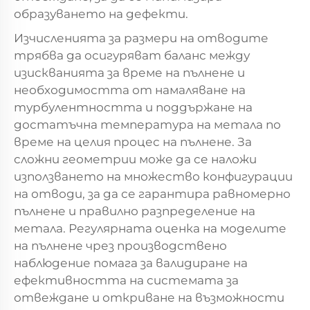
образуването на дефекти.
Изчисленията за размери на отводите
трябва да осигуряват баланс между
изискванията за време на пълнене и
необходимостта от намаляване на
турбулентността и поддържане на
достатъчна температура на метала по
време на целия процес на пълнене. За
сложни геометрии може да се наложи
използването на множество конфигурации
на отводи, за да се гарантира равномерно
пълнене и правилно разпределение на
метала. Регулярната оценка на моделите
на пълнене чрез производствено
наблюдение помага за валидиране на
ефективността на системата за
отвеждане и откриване на възможности