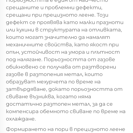
Порьозността е един от най-често
срещаните и проблемни дефекти,
срещани при прецизното леене. Този
дефект се проявява като малки празноти
или кухини в структурата на отливката,
които могат значително да намалят
механичните свойства, като якост при
опън, устойчивост на умора и плътност
под налягане. Порьозността от газове
обикновено се получава от разтворени
газове в разтопения метал, които
образуват мехурчета по време на
затвърдяване, докато порьозността от
свиване възниква, когато няма
достатъчно разтопен метал, за да се
компенсира обемното свиване по време на
охлаждане.
Формирането на пори в прецизното леене