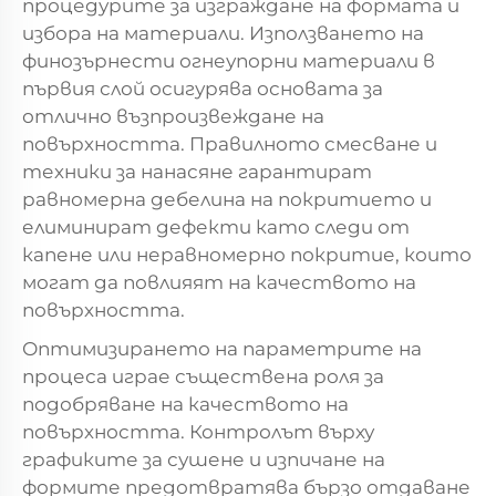
процедурите за изграждане на формата и
избора на материали. Използването на
финозърнести огнеупорни материали в
първия слой осигурява основата за
отлично възпроизвеждане на
повърхността. Правилното смесване и
техники за нанасяне гарантират
равномерна дебелина на покритието и
елиминират дефекти като следи от
капене или неравномерно покритие, които
могат да повлияят на качеството на
повърхността.
Оптимизирането на параметрите на
процеса играе съществена роля за
подобряване на качеството на
повърхността. Контролът върху
графиките за сушене и изпичане на
формите предотвратява бързо отдаване