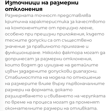
Източници на размерни
отклонения
Размерната точност представлява
критична характеристика за качеството
на компонентите от прецизно леене,
особено при прецизни приложения, където
тесните допуски са от съществено
значение за правилното прилягане и
функциониране. Няколко фактора могат да
допринесат за размерни отклонения,
които водят до излизане на детайлите
извън зададените допускови диапазони.
Стабилността на модела по отношение
на размерите влияе върху първоначалните
размери на формата, докато
разширяването и свиването на черупката
по време на процеса могат да променят
окончателните размери на отливката.