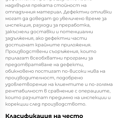
надхвърля пряката стойност на
отпадъчния материал. Дефектни отливки
могат да доведат до увеличено време за
инспекция, разходи за преработка,
закъснели доставки и потенциални
задължения, ако дефектни части
достигнат крайните приложения.
Производствени съоръжения, които
прилагат всеобхватни програми за
предотвратяване на дефекти,
обикновено постигат по-високи нива на
производителност, подобрено
удовлетворение на клиентите и по-голяма
рентабилност в сравнение с операциите,
които разчитат предимно на инспекции и
корекции след производството.
Класификация на често