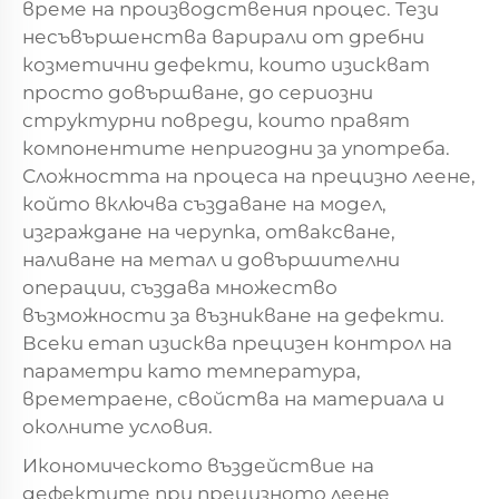
време на производствения процес. Тези
несъвършенства варирали от дребни
козметични дефекти, които изискват
просто довършване, до сериозни
структурни повреди, които правят
компонентите непригодни за употреба.
Сложността на процеса на прецизно леене,
който включва създаване на модел,
изграждане на черупка, отваксване,
наливане на метал и довършителни
операции, създава множество
възможности за възникване на дефекти.
Всеки етап изисква прецизен контрол на
параметри като температура,
времетраене, свойства на материала и
околните условия.
Икономическото въздействие на
дефектите при прецизното леене