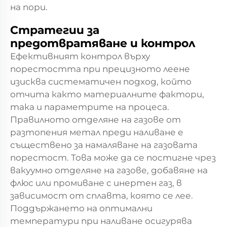
на пори.
Стратегии за
предотвратяване и контрол
Ефективният контрол върху
порестостта при прецизното леене
изисква систематичен подход, който
отчита както материалните фактори,
така и параметрите на процеса.
Правилното отделяне на газове от
разтопения метал преди наливане е
съществено за намаляване на газовата
порестост. Това може да се постигне чрез
вакуумно отделяне на газове, добавяне на
флюс или промиване с инертен газ, в
зависимост от сплавта, която се лее.
Поддържането на оптимални
температури при наливане осигурява