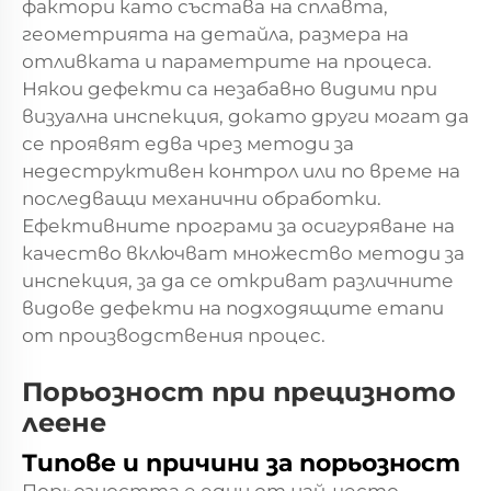
фактори като състава на сплавта,
геометрията на детайла, размера на
отливката и параметрите на процеса.
Някои дефекти са незабавно видими при
визуална инспекция, докато други могат да
се проявят едва чрез методи за
недеструктивен контрол или по време на
последващи механични обработки.
Ефективните програми за осигуряване на
качество включват множество методи за
инспекция, за да се откриват различните
видове дефекти на подходящите етапи
от производствения процес.
Порьозност при прецизното
леене
Типове и причини за порьозност