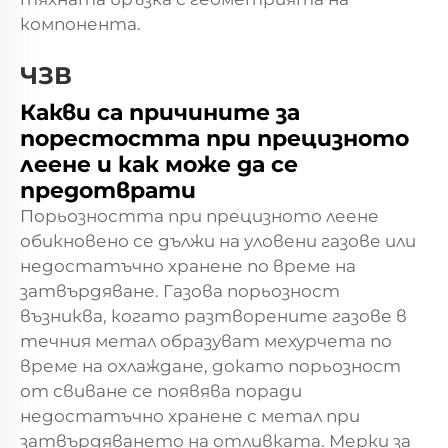
компонента.
ЧЗВ
Какви са причините за
порестостта при прецизното
леене и как може да се
предотврати
Порьозността при прецизното леене
обикновено се дължи на уловени газове или
недостатъчно хранене по време на
затвърдяване. Газова порьозност
възниква, когато разтворените газове в
течния метал образуват мехурчета по
време на охлаждане, докато порьозност
от свиване се появява поради
недостатъчно хранене с метал при
затвърдяването на отливката. Мерки за