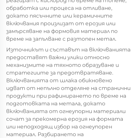
реагират с кислород по време на топене,
обработка или процеса на отливане,
докато пясъчните или керамичните
включвания произлизат от ерозия или
замърсяване на формовия материал по
време на запълване с разтопен метал.
Източникът и съставът на включванията
предоставят важни улики относно
механизмите на тяхното образуване и
стратегиите за предотвратяване.
Включванията от шлака обикновено
идват от непълно отделяне на странични
продукти при рафинирането по време на
подготовката на метала, докато
включванията от огнеупорни материали
сочат за прекомерна ерозия на формата
или неподходящ избор на огнеупорен
материал. Разбирането на