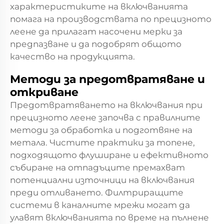
характеристиките на включванията
помага на производствата по прецизното
леене да прилагат насочени мерки за
предпазване и да подобрят общото
качество на продукцията.
Методи за предотвратяване и
откриване
Предотвратяването на включвания при
прецизното леене започва с правилните
методи за обработка и подготвяне на
метала. Чистите практики за топене,
подходящото флуширане и ефективното
събиране на отпадъците премахват
потенциални източници на включвания
преди отливането. Филтриращите
системи в каналните мрежи могат да
улавят включванията по време на пълнене