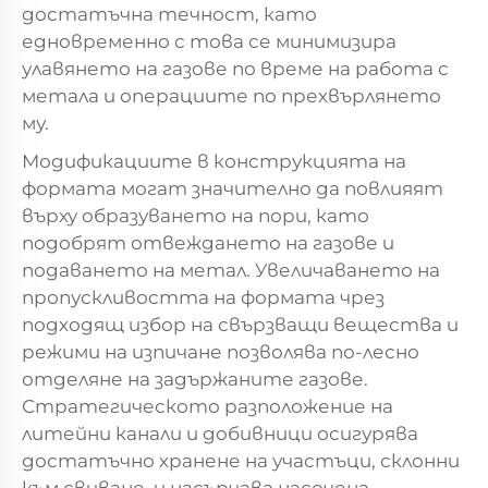
достатъчна течност, като
едновременно с това се минимизира
улавянето на газове по време на работа с
метала и операциите по прехвърлянето
му.
Модификациите в конструкцията на
формата могат значително да повлияят
върху образуването на пори, като
подобрят отвеждането на газове и
подаването на метал. Увеличаването на
пропускливостта на формата чрез
подходящ избор на свързващи вещества и
режими на изпичане позволява по-лесно
отделяне на задържаните газове.
Стратегическото разположение на
литейни канали и добивници осигурява
достатъчно хранене на участъци, склонни