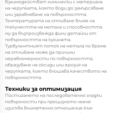
взаимодействат химически с материала
на черупката, което води до замърсяване
или заравняване на повърхността.
Температурата на отливане влияе на
текучестта на метала и способността
му да възпроизвежда фини детайли от
повърхността на кухината.
Турбулентният поток на метала по време
на отливане може да причини
неравномерности по повърхността,
образуване на оксиди или ерозия на
черупката, което влошава качеството на
повърхността.
Техники за оптимизация
Постигането на последователно гладки
повърхности при прецизното леене
изисква внимателно отношение към