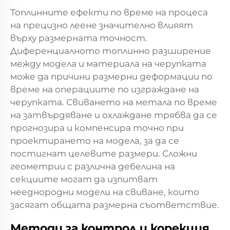
Топлинните ефекти по време на процеса
на прецизно леене значително влияят
върху размерната точност.
Диференциалното топлинно разширение
между модела и материала на черупката
може да причини размерни деформации по
време на операциите по изграждане на
черупката. Свиването на метала по време
на затвърдяване и охлаждане трябва да се
прогнозира и компенсира точно при
проектирането на модела, за да се
постигнат целевите размери. Сложни
геометрии с различна дебелина на
секциите могат да изпитват
нееднородни модели на свиване, които
засягат общата размерна съответствие.
Методи за контрол и корекция