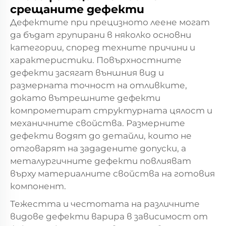
срещаните дефекти
Дефектите при прецизното леене могат
да бъдат групирани в няколко основни
категории, според техните причини и
характеристики. Повърхностните
дефекти засягат външния вид и
размерната точност на отливките,
докато вътрешните дефекти
компрометират структурната цялост и
механичните свойства. Размерните
дефекти водят до детайли, които не
отговарят на зададените допуски, а
металургичните дефекти повлияват
върху материалните свойства на готовия
компонент.
Тежестта и честотата на различните
видове дефекти варира в зависимост от