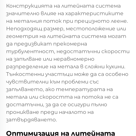
Конструкцията на литейната система
значително влияе на характеристиките
на металния поток при прецизното леене.
Неподходящ размер, местоположение или
геометрия на литейната система могат
да предизвикат прекомерна
турбулентност, недостатъчни скорости
на запълване или неравномерно
разпределение на метала в сложни кухини.
Тънкостенни участъци може да са особено
чувствителни към проблеми със
запълването, ако температурата на
метала или скоростта на потока не са
достатъчни, за да се осигури пълно
проникване преди началото на
затвърдяването.
Оптимизация на литейната