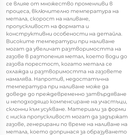
се влияе от множество променливи в
процеса, включително температура на
метала, скорост на наливане,
пропускливост на формата и
конструктивни особености на детайла.
Високите температури при наливане
могат да увеличат разтворимостта на
газове в разтопения метал, което води до
газова порестост, когато метала се
охлажда и разтворимостта на газовете
намалява. Напротив, недостатъчна
температура при наливане може да
доведе до преждевременно затвърдяване
и неподходящо компенсиране на участъци,
склонни към усукване. Материали за форми
с ниска пропускливост могат да задържат
газове, генерирани по време на наливане на
метала, което допринася за образуването