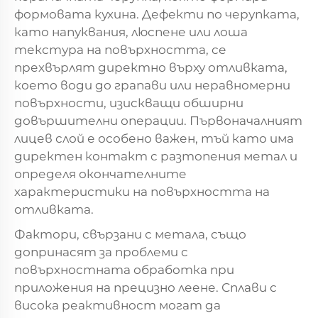
формовата кухина. Дефекти по черупката,
като напуквания, люспене или лоша
текстура на повърхността, се
прехвърлят директно върху отливката,
което води до грапави или неравномерни
повърхности, изискващи обширни
довършителни операции. Първоначалният
лицев слой е особено важен, тъй като има
директен контакт с разтопения метал и
определя окончателните
характеристики на повърхността на
отливката.
Фактори, свързани с метала, също
допринасят за проблеми с
повърхностната обработка при
приложения на прецизно леене. Сплави с
висока реактивност могат да