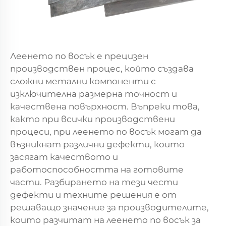
Леенето по восък е прецизен
производствен процес, който създава
сложни метални компоненти с
изключителна размерна точност и
качествена повърхност. Въпреки това,
както при всички производствени
процеси, при леенето по восък могат да
възникнат различни дефекти, които
засягат качеството и
работоспособността на готовите
части. Разбирането на тези чести
дефекти и техните решения е от
решаващо значение за производителите,
които разчитат на леенето по восък за