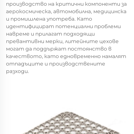
производство на критични компоненти за
аерокосмическа, автомобилна, медицинска
и промишлена употреба. Като
идентифицират потенциални проблеми
навреме и прилагат подходящи
превантивни мерки, литейните цехове
могат да поддържат постоянство в
качеството, като едновременно намалят
отпадъците и производствените
разходи.