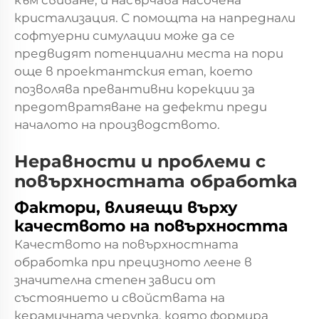
към свиване, и насърчава насочена
кристализация. С помощта на напреднали
софтуерни симулации може да се
предвидят потенциални места на пори
още в проектантския етап, което
позволява превантивни корекции за
предотвратяване на дефекти преди
началото на производството.
Неравности и проблеми с
повърхностната обработка
Фактори, влияещи върху
качеството на повърхността
Качеството на повърхностната
обработка при прецизното леене в
значителна степен зависи от
състоянието и свойствата на
керамичната черупка, която формира