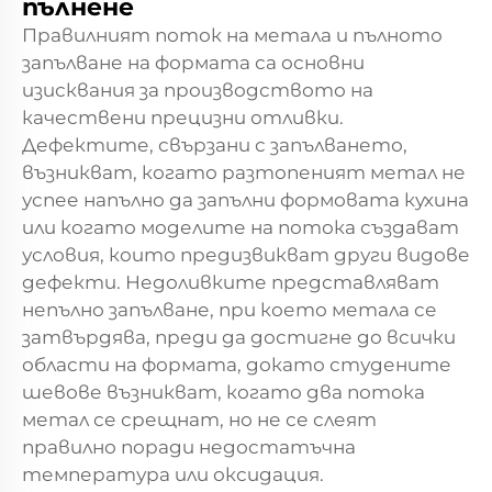
пълнене
Правилният поток на метала и пълното
запълване на формата са основни
изисквания за производството на
качествени прецизни отливки.
Дефектите, свързани с запълването,
възникват, когато разтопеният метал не
успее напълно да запълни формовата кухина
или когато моделите на потока създават
условия, които предизвикват други видове
дефекти. Недоливките представляват
непълно запълване, при което метала се
затвърдява, преди да достигне до всички
области на формата, докато студените
шевове възникват, когато два потока
метал се срещнат, но не се слеят
правилно поради недостатъчна
температура или оксидация.