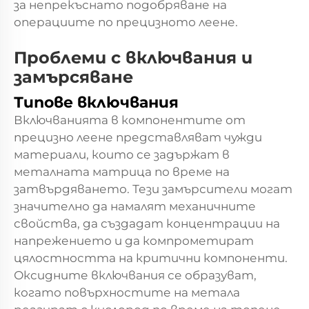
за непрекъснато подобряване на
операциите по прецизното леене.
Проблеми с включвания и
замърсяване
Типове включвания
Включванията в компонентите от
прецизно леене представляват чужди
материали, които се задържат в
металната матрица по време на
затвърдяването. Тези замърсители могат
значително да намалят механичните
свойства, да създадат концентрации на
напрежението и да компрометират
цялостността на критични компоненти.
Оксидните включвания се образуват,
когато повърхностите на метала