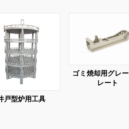
ゴミ焼却用グレー
レート
井戸型炉用工具