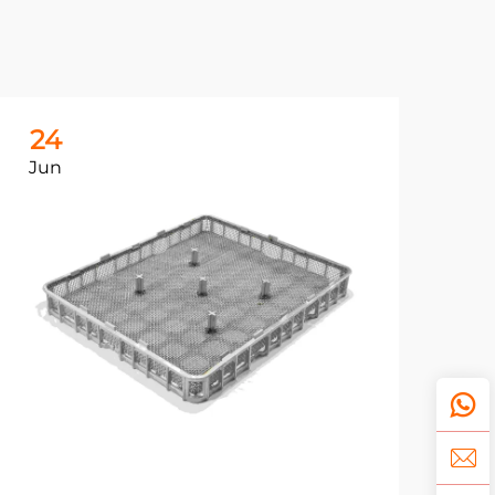
24
2
Jun
Ju