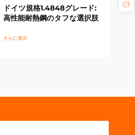
ドイツ規格1.4848グレード:
プ
高性能耐熱鋼のタフな選択肢
を
さらに表示
さら