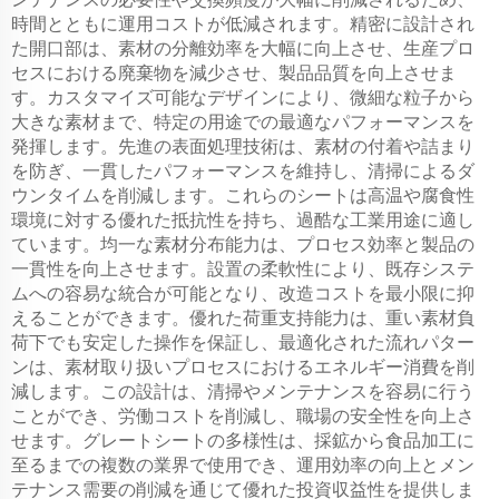
時間とともに運用コストが低減されます。精密に設計され
た開口部は、素材の分離効率を大幅に向上させ、生産プロ
セスにおける廃棄物を減少させ、製品品質を向上させま
す。カスタマイズ可能なデザインにより、微細な粒子から
大きな素材まで、特定の用途での最適なパフォーマンスを
発揮します。先進の表面処理技術は、素材の付着や詰まり
を防ぎ、一貫したパフォーマンスを維持し、清掃によるダ
ウンタイムを削減します。これらのシートは高温や腐食性
環境に対する優れた抵抗性を持ち、過酷な工業用途に適し
ています。均一な素材分布能力は、プロセス効率と製品の
一貫性を向上させます。設置の柔軟性により、既存システ
ムへの容易な統合が可能となり、改造コストを最小限に抑
えることができます。優れた荷重支持能力は、重い素材負
荷下でも安定した操作を保証し、最適化された流れパター
ンは、素材取り扱いプロセスにおけるエネルギー消費を削
減します。この設計は、清掃やメンテナンスを容易に行う
ことができ、労働コストを削減し、職場の安全性を向上さ
せます。グレートシートの多様性は、採鉱から食品加工に
至るまでの複数の業界で使用でき、運用効率の向上とメン
テナンス需要の削減を通じて優れた投資収益性を提供しま