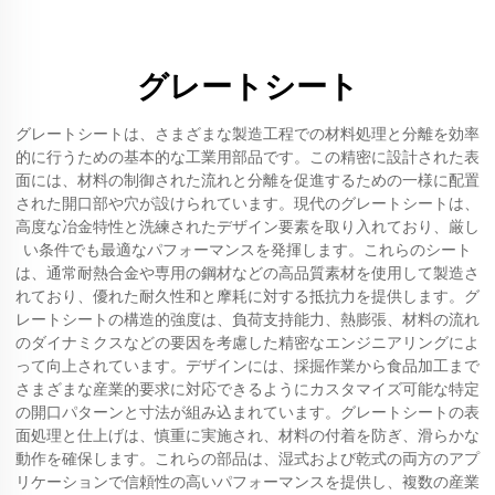
グレートシート
グレートシートは、さまざまな製造工程での材料処理と分離を効率
的に行うための基本的な工業用部品です。この精密に設計された表
面には、材料の制御された流れと分離を促進するための一様に配置
された開口部や穴が設けられています。現代のグレートシートは、
高度な冶金特性と洗練されたデザイン要素を取り入れており、厳し
い条件でも最適なパフォーマンスを発揮します。これらのシート
は、通常耐熱合金や専用の鋼材などの高品質素材を使用して製造さ
れており、優れた耐久性和と摩耗に対する抵抗力を提供します。グ
レートシートの構造的強度は、負荷支持能力、熱膨張、材料の流れ
のダイナミクスなどの要因を考慮した精密なエンジニアリングによ
って向上されています。デザインには、採掘作業から食品加工まで
さまざまな産業的要求に対応できるようにカスタマイズ可能な特定
の開口パターンと寸法が組み込まれています。グレートシートの表
面処理と仕上げは、慎重に実施され、材料の付着を防ぎ、滑らかな
動作を確保します。これらの部品は、湿式および乾式の両方のアプ
リケーションで信頼性の高いパフォーマンスを提供し、複数の産業