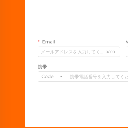
Email
0/100
携帯
Code