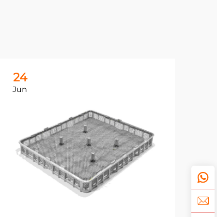
24
2
Jun
Ju