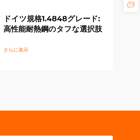
ドイツ規格1.4848グレード:
プ
高性能耐熱鋼のタフな選択肢
を
さらに表示
さら