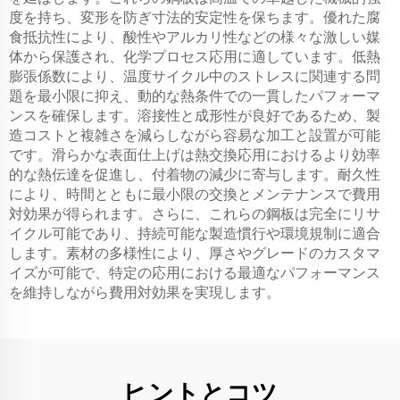
度を持ち、変形を防ぎ寸法的安定性を保ちます。優れた腐
食抵抗性により、酸性やアルカリ性などの様々な激しい媒
体から保護され、化学プロセス応用に適しています。低熱
膨張係数により、温度サイクル中のストレスに関連する問
題を最小限に抑え、動的な熱条件での一貫したパフォーマ
ンスを確保します。溶接性と成形性が良好であるため、製
造コストと複雑さを減らしながら容易な加工と設置が可能
です。滑らかな表面仕上げは熱交換応用におけるより効率
的な熱伝達を促進し、付着物の減少に寄与します。耐久性
により、時間とともに最小限の交換とメンテナンスで費用
対効果が得られます。さらに、これらの鋼板は完全にリサ
イクル可能であり、持続可能な製造慣行や環境規制に適合
します。素材の多様性により、厚さやグレードのカスタマ
イズが可能で、特定の応用における最適なパフォーマンス
を維持しながら費用対効果を実現します。
ヒントとコツ