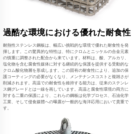
過酷な環境における優れた耐食性
耐熱性ステンレス鋼板は、幅広い挑戦的な環境で優れた耐食性を発
揮します。この驚異的な特性は、特にクロムとニッケルの合金元素
の慎重に調整された配合から来ています。材料は、酸、アルカリ、
塩化物を含む腐食性媒体に対する継続的な保護を提供する受動的な
クロム酸化物層を形成します。この固有の耐食性により、追加の保
護コーティングの必要がなくなり、メンテナンスコストと複雑さが
削減されます。高温での耐食性を維持する能力は、従来のステンレ
ス鋼グレードとは一線を画しています。高温と腐食性環境の両方に
対する二重の保護により、これらの鋼板は化学プロセス、石油化学
工業、そして侵食媒體への曝露が一般的な海洋応用において貴重で
す。