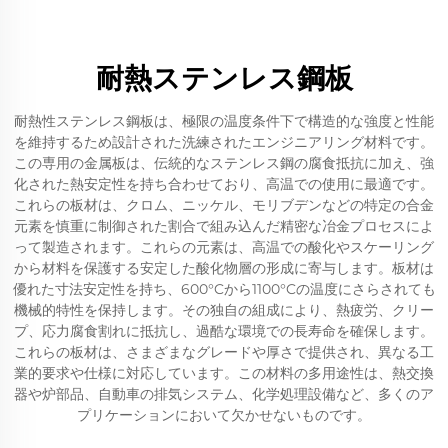
耐熱ステンレス鋼板
耐熱性ステンレス鋼板は、極限の温度条件下で構造的な強度と性能
を維持するため設計された洗練されたエンジニアリング材料です。
この専用の金属板は、伝統的なステンレス鋼の腐食抵抗に加え、強
化された熱安定性を持ち合わせており、高温での使用に最適です。
これらの板材は、クロム、ニッケル、モリブデンなどの特定の合金
元素を慎重に制御された割合で組み込んだ精密な冶金プロセスによ
って製造されます。これらの元素は、高温での酸化やスケーリング
から材料を保護する安定した酸化物層の形成に寄与します。板材は
優れた寸法安定性を持ち、600°Cから1100°Cの温度にさらされても
機械的特性を保持します。その独自の組成により、熱疲労、クリー
プ、応力腐食割れに抵抗し、過酷な環境での長寿命を確保します。
これらの板材は、さまざまなグレードや厚さで提供され、異なる工
業的要求や仕様に対応しています。この材料の多用途性は、熱交換
器や炉部品、自動車の排気システム、化学処理設備など、多くのア
プリケーションにおいて欠かせないものです。