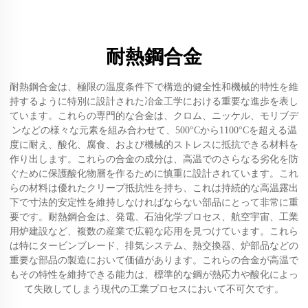
耐熱鋼合金
耐熱鋼合金は、極限の温度条件下で構造的健全性和機械的特性を維
持するように特別に設計された冶金工学における重要な進歩を表し
ています。これらの専門的な合金は、クロム、ニッケル、モリブデ
ンなどの様々な元素を組み合わせて、500°Cから1100°Cを超える温
度に耐え、酸化、腐食、および機械的ストレスに抵抗できる材料を
作り出します。これらの合金の成分は、高温でのさらなる劣化を防
ぐために保護酸化物層を作るために慎重に設計されています。これ
らの材料は優れたクリープ抵抗性を持ち、これは持続的な高温露出
下で寸法的安定性を維持しなければならない部品にとって非常に重
要です。耐熱鋼合金は、発電、石油化学プロセス、航空宇宙、工業
用炉建設など、複数の産業で広範な応用を見つけています。これら
は特にタービンブレード、排気システム、熱交換器、炉部品などの
重要な部品の製造において価値があります。これらの合金が高温で
もその特性を維持できる能力は、標準的な鋼が熱応力や酸化によっ
て失敗してしまう現代の工業プロセスにおいて不可欠です。