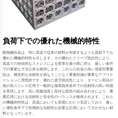
負荷下での優れた機械的特性
耐熱鋼合金は、特に高温で従来の材料が失敗するような負荷下でも
優れた機械的特性を示します。その優れたクリープ抵抗性により、
高温での持続的なストレスによる変形を最小限に抑え、厳しい条件
での重要な寸法公差を維持します。これらの合金の高い強度対重量
比は、構造的な信頼性を損なうことなく重量削減が重要なアプリケ
ーションに理想的です。優れた疲労抵抗性により、タービン部品や
他の高ストレス応用で一般的な循環負荷条件での信頼性の高い性能
を実現します。高い屈服強度と良好な延性の組み合わせにより、重
要応用における信頼性と安全性のバランスが確保されます。これら
の機械的特性は、高温においても長期にわたり安定しており、厳し
い運転条件下で長期的な信頼性が必要な応用において欠かせない材
料となっています。