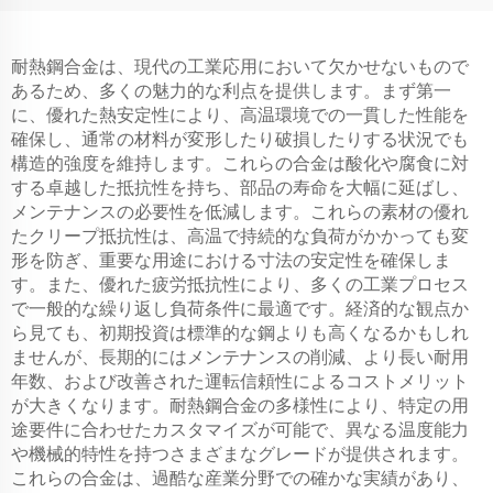
耐熱鋼合金は、現代の工業応用において欠かせないもので
あるため、多くの魅力的な利点を提供します。まず第一
に、優れた熱安定性により、高温環境での一貫した性能を
確保し、通常の材料が変形したり破損したりする状況でも
構造的強度を維持します。これらの合金は酸化や腐食に対
する卓越した抵抗性を持ち、部品の寿命を大幅に延ばし、
メンテナンスの必要性を低減します。これらの素材の優れ
たクリープ抵抗性は、高温で持続的な負荷がかかっても変
形を防ぎ、重要な用途における寸法の安定性を確保しま
す。また、優れた疲労抵抗性により、多くの工業プロセス
で一般的な繰り返し負荷条件に最適です。経済的な観点か
ら見ても、初期投資は標準的な鋼よりも高くなるかもしれ
ませんが、長期的にはメンテナンスの削減、より長い耐用
年数、および改善された運転信頼性によるコストメリット
が大きくなります。耐熱鋼合金の多様性により、特定の用
途要件に合わせたカスタマイズが可能で、異なる温度能力
や機械的特性を持つさまざまなグレードが提供されます。
これらの合金は、過酷な産業分野での確かな実績があり、