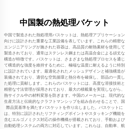
中国製の熱処理バケット
中国で製造された熱処理用バスケットは、熱処理アプリケーション
向けに設計された重要な工業設備を表しています。これらの精密な
エンジニアリングが施された容器は、高品質の耐熱素材を使用して
製造されており、通常はステンレス鋼または高温合金による頑丈な
構造が特徴です。バスケットは、さまざまな熱処理プロセスを通じ
て構造的な強度を維持するために、極端な温度に耐えるように特別
に設計されています。最適化されたメッシュデザインと補強構造が
装備されており、適切な空気循環と熱分布を確保し、部品の一貫し
た処理に貢献します。これらのバスケットには、高度な溶接技術と
精密な寸法管理が採用されており、最大の積載量を実現しながら、
熱サイクル中の材料変形を防ぎます。中国のメーカーは、現代的な
生産方法と伝統的なクラフトマンシップを組み合わせることで、国
際品質基準を満たすバスケットを作り出しました。バスケットに
は、特別に設計されたリフティングポイントやスタッキング機能を
含むエルゴノミクス対応の操作機構が搭載されており、手動および
自動処理システムの両方に対応しています。これらは、自動車、航