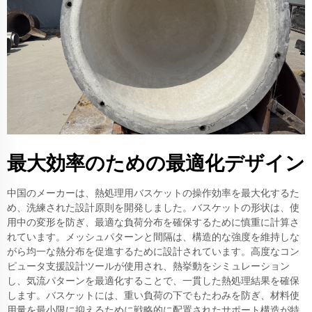
最大効率のための最適化デザイン
中国のメーカーは、熱処理用バスケットの操作効率を最大化するた
め、洗練された設計原則を開発しました。バスケットの形状は、使
用中の変形を防ぎ、最適な負荷分布を確保するために慎重に計算さ
れています。メッシュパターンと間隔は、構造的な強度を維持しな
がら均一な熱分布を促進するために設計されています。高度なコン
ピュータ支援設計ツールが使用され、熱挙動をシミュレーション
し、気流パターンを最適化することで、一貫した熱処理結果を確保
します。バスケットには、重い負荷の下でもたわみを防ぎ、材料使
用量を最小限に抑えるために戦略的に配置されたサポート構造が特