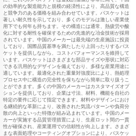
の効率的な製造能力と規模の経済性により、高品質な構造
と競争力のある価格を組み合わせています。バスケットは
著しい耐久性を示しており、多くのモデルは激しい産業使
用下でも何年も持ちます。その構造には通常、熱疲労や酸
化に対する耐性を確保するための先進的な冶金技術が採用
されています。中国のメーカーは最先端の生産施設に投資
しており、国際品質基準を満たしたり上回ったりするバス
ケットを提供しながら、コストパフォーマンスを維持して
います。バスケットはさまざまな部品サイズや形状に対応
できる汎用的なデザインを備えており、多様な産業用途に
適しています。最適化された重量対強度比により、熱処理
プロセス中に構造の完全性を保ちながら簡単に取り扱うこ
とができます。多くの中国のメーカーはカスタマイズオプ
ションを提供しており、企業は寸法、材料、機能を自社の
特定の要件に応じて指定できます。材料やデザインにおけ
る継続的な革新により、改善された気流パターンや負荷分
散の向上といった特徴が組み込まれています。中国のメー
カーが実施する品質管理措置により、生産ロット間の一貫
性が確保され、産業運用での信頼性が向上します。さまざ
まな表面処理やコーティングオプションにより、バスケッ