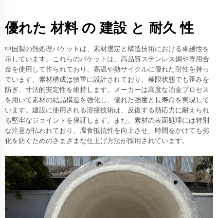
優れた 材料 の 建設 と 耐久 性
中国製の熱処理バケットは、素材選定と構造技術における卓越性を
示しています。これらのバケットは、高品質ステンレス鋼や専用合
金を使用して作られており、高温や熱サイクルに優れた耐性を持っ
ています。素材構成は慎重に設計されており、極限状態でも歪みを
防ぎ、寸法的安定性を維持します。メーカーは高度な冶金プロセス
を用いて素材の結晶構造を強化し、優れた強度と長寿命を実現して
います。建設に使用される溶接技術は、反復する熱応力に耐えられ
る堅牢なジョイントを保証します。また、素材の表面処理には特別
な注意が払われており、腐食抵抗性を向上させ、時間をかけても劣
化を防ぐためのさまざまな仕上げ方法が採用されています。