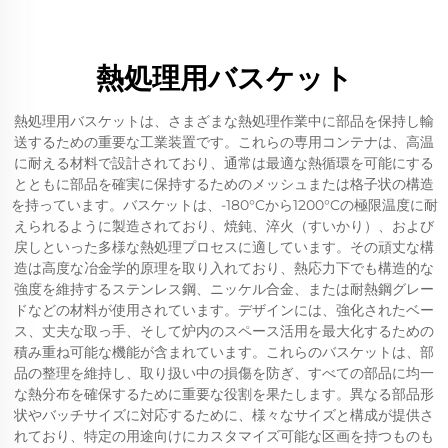
熱処理用バスケット
熱処理用バスケットは、さまざまな熱処理作業中に部品を保持し輸
送するための重要な工業装置です。これらの専用コンテナは、高温
に耐える材料で設計されており、通常は最適な熱循環を可能にする
とともに部品を確実に保持するためのメッシュまたは格子状の構造
を持っています。バスケットは、-180°Cから1200°Cの極限温度に耐
えられるように製造されており、焼鈍、淬火（すいかり）、および
戻しといった多様な熱処理プロセスに適しています。その頑丈な構
造は高度な冶金学的原理を取り入れており、熱応力下でも構造的な
強度を維持するステンレス鋼、ニッケル合金、または耐熱鋼グレー
ドなどの材料が使用されています。デザインには、強化されたベー
ス、丈夫な取っ手、そして炉内のスペース活用を最大化するための
積み重ね可能な機能が含まれています。これらのバスケットは、部
品の整理を維持し、取り扱い中の損傷を防ぎ、すべての部品に均一
な熱分布を確保するために重要な役割を果たします。異なる部品形
状やバッチサイズに対応するために、様々なサイズと構成が提供さ
れており、特定の用途向けにカスタマイズ可能な区画を持つものも