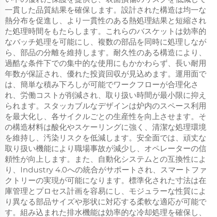
一貫した品質結果を確保します。設計された構造は均一な
熱分布を促進し、より一貫性のある熱処理結果と短縮され
た処理時間をもたらします。これらのバスケットは効率的
なバッチ処理を可能にし、複数の部品を同時に処理しなが
ら、部品の分離を維持します。耐久性のある構造により、
過酷な条件下での集中的な使用にもかかわらず、長い耐用
年数が保証され、優れた投資回収が見込めます。運用面で
は、簡単な積み下ろしが可能でワークフローが合理化さ
れ、労働コストが削減され、取り扱い時間が最小限に抑え
られます。スタッカブルなデザインは炉内のスペース利用
を最大化し、各サイクルごとの生産性を向上させます。そ
の構造材料は酸化やスケーリングに強く、清潔な処理環境
を維持し、汚染リスクを低減します。安全面では、頑丈な
取り扱い機能により職場事故が減少し、オペレーターの信
頼性が向上します。また、自動化システムとの互換性によ
り、Industry 4.0への統合がサポートされ、スマートファ
クトリーの実現が可能になります。標準化された寸法は在
庫管理とプロセス計画を容易にし、モジュラーな性質によ
り異なる部品サイズや形状に対応する柔軟な適応が可能で
す。組み込まれた排水機能は効率的な冷却処理を確保し、