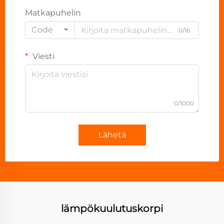
Matkapuhelin
Code
0/16
Viesti
0/1000
Lähetä
lämpökuulutuskorpi