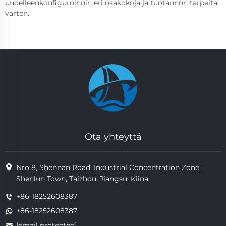
uudelleenkonfiguroinnin eri osakokoja ja tuotannon tarpeita
varten.
Ota yhteyttä
Nro 8, Shennan Road, Industrial Concentration Zone,
Shenlun Town, Taizhou, Jiangsu, Kiina
+86-18252608387
+86-18252608387
[email protected]