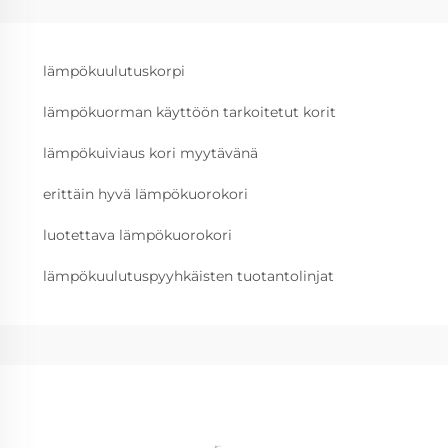
lämpökuulutuskorpi
lämpökuorman käyttöön tarkoitetut korit
lämpökuiviaus kori myytävänä
erittäin hyvä lämpökuorokori
luotettava lämpökuorokori
lämpökuulutuspyyhkäisten tuotantolinjat