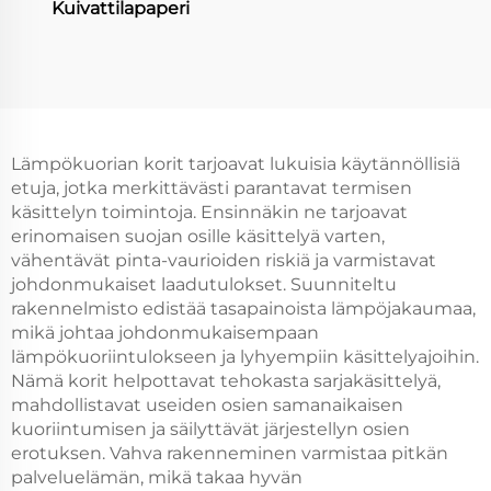
Kuivattilapaperi
Lämpökuorian korit tarjoavat lukuisia käytännöllisiä
etuja, jotka merkittävästi parantavat termisen
käsittelyn toimintoja. Ensinnäkin ne tarjoavat
erinomaisen suojan osille käsittelyä varten,
vähentävät pinta-vaurioiden riskiä ja varmistavat
johdonmukaiset laadutulokset. Suunniteltu
rakennelmisto edistää tasapainoista lämpöjakaumaa,
mikä johtaa johdonmukaisempaan
lämpökuoriintulokseen ja lyhyempiin käsittelyajoihin.
Nämä korit helpottavat tehokasta sarjakäsittelyä,
mahdollistavat useiden osien samanaikaisen
kuoriintumisen ja säilyttävät järjestellyn osien
erotuksen. Vahva rakenneminen varmistaa pitkän
palveluelämän, mikä takaa hyvän