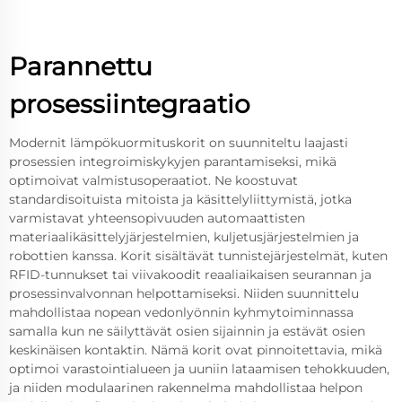
Parannettu
prosessiintegraatio
Modernit lämpökuormituskorit on suunniteltu laajasti
prosessien integroimiskykyjen parantamiseksi, mikä
optimoivat valmistusoperaatiot. Ne koostuvat
standardisoituista mitoista ja käsittelyliittymistä, jotka
varmistavat yhteensopivuuden automaattisten
materiaalikäsittelyjärjestelmien, kuljetusjärjestelmien ja
robottien kanssa. Korit sisältävät tunnistejärjestelmät, kuten
RFID-tunnukset tai viivakoodit reaaliaikaisen seurannan ja
prosessinvalvonnan helpottamiseksi. Niiden suunnittelu
mahdollistaa nopean vedonlyönnin kyhmytoiminnassa
samalla kun ne säilyttävät osien sijainnin ja estävät osien
keskinäisen kontaktin. Nämä korit ovat pinnoitettavia, mikä
optimoi varastointialueen ja uuniin lataamisen tehokkuuden,
ja niiden modulaarinen rakennelma mahdollistaa helpon