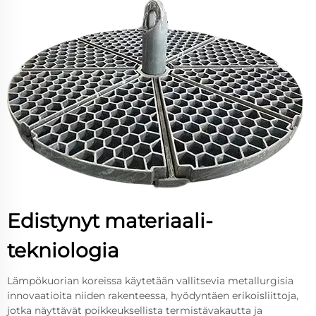
Edistynyt materiaali-
tekniologia
Lämpökuorian koreissa käytetään vallitsevia metallurgisia
innovaatioita niiden rakenteessa, hyödyntäen erikoisliittoja,
jotka näyttävät poikkeuksellista termistävakautta ja