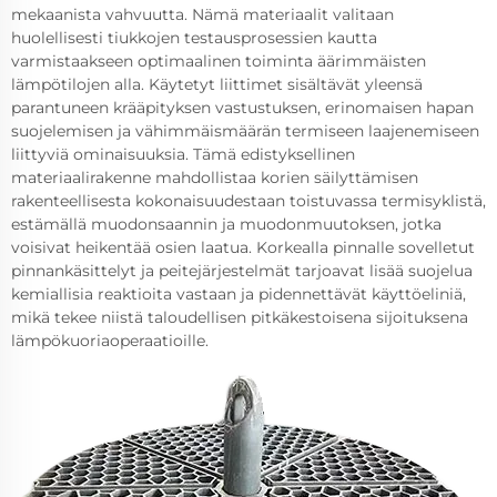
mekaanista vahvuutta. Nämä materiaalit valitaan
huolellisesti tiukkojen testausprosessien kautta
varmistaakseen optimaalinen toiminta äärimmäisten
lämpötilojen alla. Käytetyt liittimet sisältävät yleensä
parantuneen krääpityksen vastustuksen, erinomaisen hapan
suojelemisen ja vähimmäismäärän termiseen laajenemiseen
liittyviä ominaisuuksia. Tämä edistyksellinen
materiaalirakenne mahdollistaa korien säilyttämisen
rakenteellisesta kokonaisuudestaan toistuvassa termisyklistä,
estämällä muodonsaannin ja muodonmuutoksen, jotka
voisivat heikentää osien laatua. Korkealla pinnalle sovelletut
pinnankäsittelyt ja peitejärjestelmät tarjoavat lisää suojelua
kemiallisia reaktioita vastaan ja pidennettävät käyttöeliniä,
mikä tekee niistä taloudellisen pitkäkestoisena sijoituksena
lämpökuoriaoperaatioille.