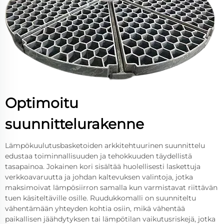
Optimoitu
suunnittelurakenne
Lämpökuulutusbasketoiden arkkitehtuurinen suunnittelu
edustaa toiminnallisuuden ja tehokkuuden täydellistä
tasapainoa. Jokainen kori sisältää huolellisesti laskettuja
verkkoavaruutta ja johdan kaltevuksen valintoja, jotka
maksimoivat lämpösiirron samalla kun varmistavat riittävän
tuen käsiteltäville osille. Ruudukkomalli on suunniteltu
vähentämään yhteyden kohtia osiin, mikä vähentää
paikallisen jäähdytyksen tai lämpötilan vaikutusriskejä, jotka