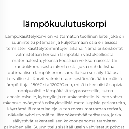
lämpökuulutuskorpi
Lämpökäsittelykorvi on välttämätön teollinen laite, joka on
suunniteltu pitämään ja kuljettamaan osia erilaisissa
termisten käsittelytoimintojen aikana. Nämä erikoiskontit
valmistetaan korkean lämpötilan vastuksellisista
materiaaleista, yleensä koostuen verkkomaisesta tai
ruudukkomaisesta rakenteesta, joka mahdollistaa
optimaalisen lämpökierron samalla kun se säilyttää osat
turvallisesti. Korvit valmistetaan kestämään äärimmäisiä
lämpötiloja -180°C:sta 1200°C:een, mikä tekee niistä sopivia
monipuolisille lämpökäsittelyprosesseille, kuten
anealoimiselle, kyhmylle ja murskaamiselle. Niiden vahva
rakennus hyödyntää edistyksellisiä metallurgisia periaatteita,
käyttämällä materiaaleja kuten roostumattomaa terästä,
nikkelialayhdistymiä tai lämpökestävää teräsastea, jotka
säilyttävät rakenteellisen kokoonpanonsa termisten
paineiden alla. Suunnittelu sisältää usein vahvistetut pohdat,