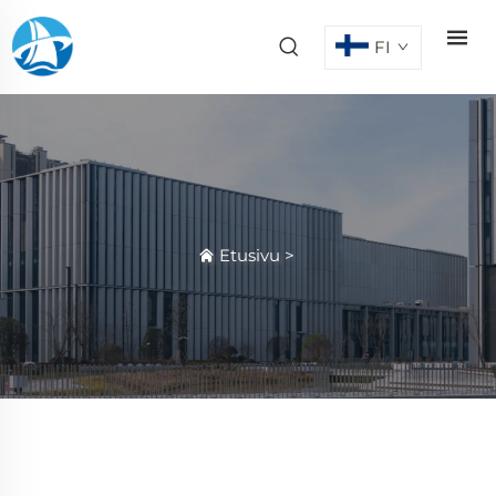
FI
Etusivu
>