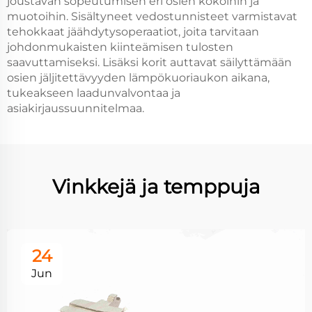
joustavan sopeutumisen eri osien kokoihin ja
muotoihin. Sisältyneet vedostunnisteet varmistavat
tehokkaat jäähdytysoperaatiot, joita tarvitaan
johdonmukaisten kiinteämisen tulosten
saavuttamiseksi. Lisäksi korit auttavat säilyttämään
osien jäljitettävyyden lämpökuoriaukon aikana,
tukeakseen laadunvalvontaa ja
asiakirjaussuunnitelmaa.
Vinkkejä ja temppuja
24
Jun