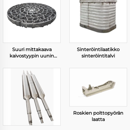
Suuri mittakaava
Sinteröintilaatikko
kaivostyypin uunin
sinteröintitalvi
materiaalialusta
Roskien polttopyörän
laatta