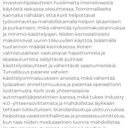
investointipalautteen huolimatta intensiivisestä
käytöstä raskaissa olosuhteissa. Toiminnalliselta
kannalta nähdään, että korit helpottavat
työvoimavirtaa mahdollistamalla helpon lataamisen
ja purkamisen, mikä vähentää työvoimakustannuksia
ja minimoi käsittelyajan. Niiden kerroslaitteisto
maksimoivat uunin tilavuuden käyttöä, lisäämällä
tuotannon määrää kierroksessa. Korien
valmistusaineet vastustavat hapettumista ja
skaalautumista, säilyttävät puhtaat
käsittelyolosuhteet ja vähentävät saastumisriskiä.
Turvallisuus paranee vahvien
käsittelyominaisuuksien ansiosta, mikä vähentää
työpaikan onnettomuuksia ja parantaa operaattorin
luottamusta. Korit ovat yhteensopivia
automaattijärjestelmien kanssa, mikä tukee Industry
4.0 -yhteensovittamista ja mahdollistaa älykkään
tehtaan toteutuksen. Standardisoituja ulottuvuuksia
helpottaa varastointihallintaa ja prosessisuunnittelua,
kun taas niiden modulaarinen luonne mahdollistaa