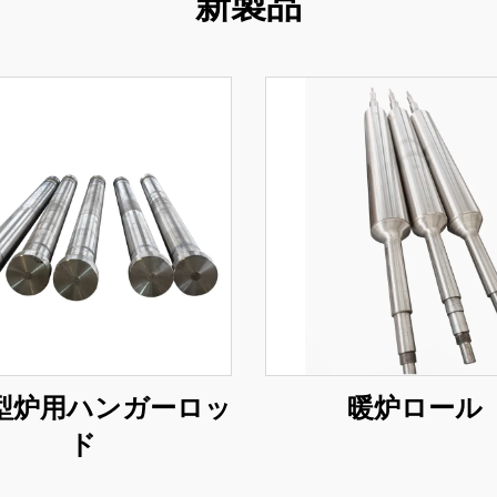
新製品
型炉用ハンガーロッ
暖炉ロール
ド