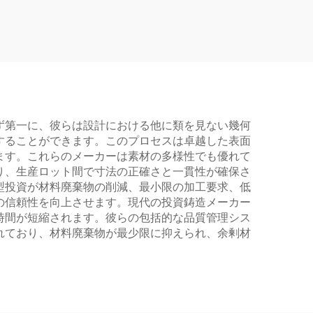
ず第一に、彼らは設計における他に類を見ない幾何
することができます。このプロセスは卓越した表面
ます。これらのメーカーは素材の多様性でも優れて
り、生産ロット間で寸法の正確さと一貫性が確保さ
型投資が材料廃棄物の削減、最小限の加工要求、低
の信頼性を向上させます。現代の投資鋳造メーカー
時間が短縮されます。彼らの包括的な品質管理シス
れており、材料廃棄物が最少限に抑えられ、余剰材