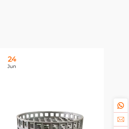
24
2
Jun
Ju