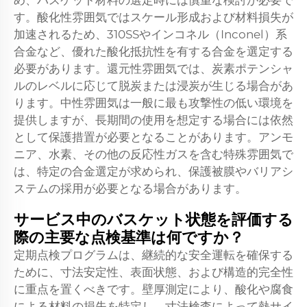
め、バスケット材料の選定時には慎重な検討が必要で
す。酸化性雰囲気ではスケール形成および材料損失が
加速されるため、310SSやインコネル（Inconel）系
合金など、優れた酸化抵抗性を有する合金を選定する
必要があります。還元性雰囲気では、炭素ポテンシャ
ルのレベルに応じて脱炭または浸炭が生じる場合があ
ります。中性雰囲気は一般に最も攻撃性の低い環境を
提供しますが、長期間の使用を想定する場合には依然
として保護措置が必要となることがあります。アンモ
ニア、水素、その他の反応性ガスを含む特殊雰囲気で
は、特定の合金選定が求められ、保護被膜やバリアシ
ステムの採用が必要となる場合があります。
サービス中のバスケット状態を評価する
際の主要な点検基準は何ですか？
定期点検プログラムは、継続的な安全運転を確保する
ために、寸法安定性、表面状態、および構造的完全性
に重点を置くべきです。壁厚測定により、酸化や腐食
による材料の損失を特定し、寸法検査によって熱サイ