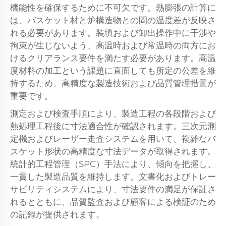
機能性を確保するために不可欠です。熱膨張の計算に
は、バスケット材と炉構造物との間の温度差が反映さ
れる必要があります。装填および卸出操作中に干渉や
拘束が生じないよう、高温時および常温時の両方にお
けるクリアランス要件を満たす必要があります。高温
度材料の加工という課題に直面しても所定の公差を維
持するため、高精度な製造技術および品質管理措置が
重要です。
測定および検査手順により、製造工程の各段階および
熱処理工程後に寸法適合性が確認されます。三次元測
定機およびレーザー走査システムを用いて、複雑なバ
スケット形状の高精度な寸法データが取得されます。
統計的工程管理（SPC）手法により、傾向を把握し、
一貫した製造品質を維持します。文書化およびトレー
サビリティシステムにより、寸法要件の満足が保証さ
れるとともに、品質監査および顧客による検証のため
の記録が提供されます。