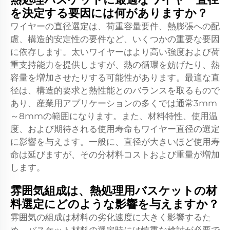
を決定する要因には何がありますか？
ワイヤーの直径選定は、荷重容量要件、熱膨張への配
慮、構造的安定性の要件など、いくつかの重要な要因
に依存します。太いワイヤーはより高い強度および荷
重支持能力を提供しますが、熱の循環を妨げたり、熱
容量を増加させたりする可能性があります。最適な直
径は、構造的要求と熱性能とのバランスを取るもので
あり、産業用アプリケーションの多くでは通常3mm
～8mmの範囲になります。また、材料特性、使用温
度、および期待される使用寿命もワイヤー直径の選定
に影響を与えます。一般に、直径が大きいほど使用寿
命は延びますが、その分材料コストおよび重量が増加
します。
雰囲気組成は、熱処理用バスケットの材
料選定にどのような影響を与えますか？
雰囲気の組成は材料の劣化速度に大きく影響するた