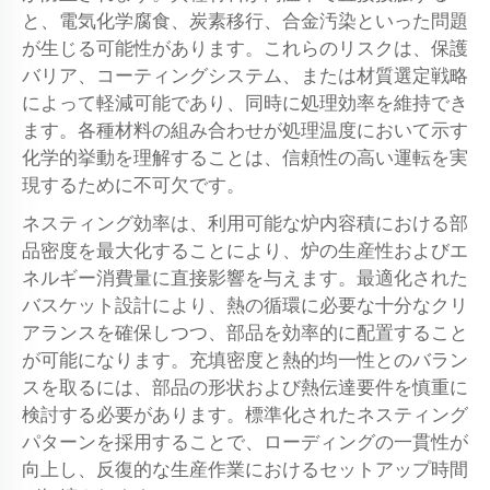
と、電気化学腐食、炭素移行、合金汚染といった問題
が生じる可能性があります。これらのリスクは、保護
バリア、コーティングシステム、または材質選定戦略
によって軽減可能であり、同時に処理効率を維持でき
ます。各種材料の組み合わせが処理温度において示す
化学的挙動を理解することは、信頼性の高い運転を実
現するために不可欠です。
ネスティング効率は、利用可能な炉内容積における部
品密度を最大化することにより、炉の生産性およびエ
ネルギー消費量に直接影響を与えます。最適化された
バスケット設計により、熱の循環に必要な十分なクリ
アランスを確保しつつ、部品を効率的に配置すること
が可能になります。充填密度と熱的均一性とのバラン
スを取るには、部品の形状および熱伝達要件を慎重に
検討する必要があります。標準化されたネスティング
パターンを採用することで、ローディングの一貫性が
向上し、反復的な生産作業におけるセットアップ時間