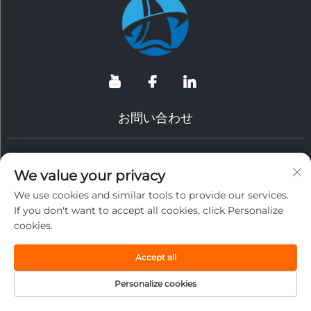
お問い合わせ
中国江蘇省泰州市沈倫鎮工業集積区深南路8番地
We value your privacy
+86-15298547731
We use cookies and similar tools to provide our services.
If you don't want to accept all cookies, click Personalize
+86-15298547731
cookies.
[email protected]
Accept all
Personalize cookies
Copyright © 2026 江蘇省通州耐熱技術有限公司。全著作権所有。
プライバシー