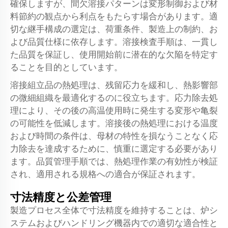
確保しますが、間欠溶接パターンは変形制御および材
料節約の観点から利点をもたらす場合があります。適
切な継手構成の選定は、荷重条件、製造上の制約、お
よび品質仕様に依存します。溶接検査手順は、一貫し
た品質を保証し、使用開始前に潜在的な欠陥を特定す
ることを目的としています。
溶接組立品の熱処理は、残留応力を緩和し、熱影響部
の微細組織を最適化するのに役立ちます。応力除去処
理により、その後の高温使用時に発生する変形や亀裂
の可能性を低減します。溶接後の熱処理における温度
および時間の条件は、母材の特性を損なうことなく応
力除去を達成するために、慎重に選定する必要があり
ます。品質管理手順では、熱処理作業の有効性が検証
され、適用される規格への適合が保証されます。
寸法精度と公差管理
製造プロセス全体で寸法精度を維持することは、炉シ
ステムおよびハンドリング機器内での適切な適合性と