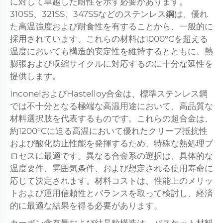
に対して卓越した耐性を示す必要があります。
310SS、321SS、347SSなどのステンレス鋼は、優れ
た高温強度および耐食性を有することから、一般的に
採用されています。これらの材料は1000°Cを超える
温度においても構造的安定性を維持するとともに、熱
膨張および収縮サイクルに対応するのに十分な延性を
提供します。
InconelおよびHastelloy合金は、標準ステンレス鋼
では不十分となる極端な高温用途において、高品質な
材料選択肢を代表するものです。これらの超合金は、
約1200°Cに迫る高温において優れたクリープ抵抗性
および酸化防止性能を発揮するため、特殊な熱処理プ
ロセスに最適です。異なる合金系の選択は、具体的な
温度要件、雰囲気条件、および想定される使用寿命に
応じて決定されます。材料コストは、性能上のメリッ
トおよび運用信頼性とバランスを取って検討し、経済
的に最適な結果を得る必要があります。