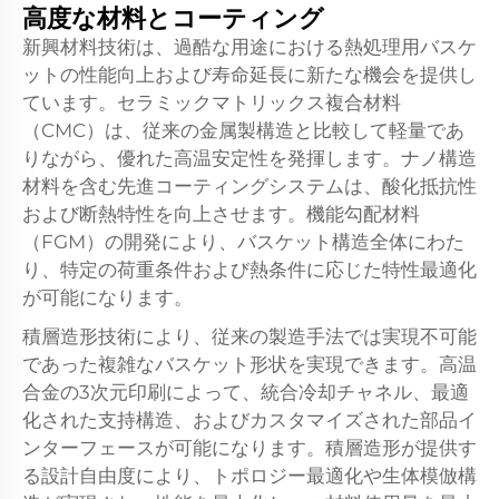
高度な材料とコーティング
新興材料技術は、過酷な用途における熱処理用バスケ
ットの性能向上および寿命延長に新たな機会を提供し
ています。セラミックマトリックス複合材料
（CMC）は、従来の金属製構造と比較して軽量であ
りながら、優れた高温安定性を発揮します。ナノ構造
材料を含む先進コーティングシステムは、酸化抵抗性
および断熱特性を向上させます。機能勾配材料
（FGM）の開発により、バスケット構造全体にわた
り、特定の荷重条件および熱条件に応じた特性最適化
が可能になります。
積層造形技術により、従来の製造手法では実現不可能
であった複雑なバスケット形状を実現できます。高温
合金の3次元印刷によって、統合冷却チャネル、最適
化された支持構造、およびカスタマイズされた部品イ
ンターフェースが可能になります。積層造形が提供す
る設計自由度により、トポロジー最適化や生体模倣構