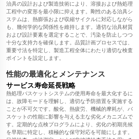
治具の設計および製造技術により、溶接および熱処理
工程中の変形を最小限に抑えます。剛性のある治具シ
ステムは、熱膨張および収縮サイクルに対応しながら
も、幾何学的な関係性を維持します。適切な治具材質
および設計要素を選定することで、汚染を防止しつつ
十分な支持力を確保します。品質計画プロセスでは、
重要寸法を特定し、製造工程全体にわたり適切な検査
ポイントを設定します。
性能の最適化とメンテナンス
サービス寿命延長戦略
熱処理バスケットシステムの使用寿命を最大化するに
は、故障モードを理解し、適切な予防措置を実施する
ことが不可欠です。酸化、熱疲労、機械的摩耗が、バ
スケットの性能に影響を与える主な劣化メカニズムで
す。定期的な点検プログラムにより、劣化の初期兆候
を早期に特定し、積極的な保守対応を可能にします。