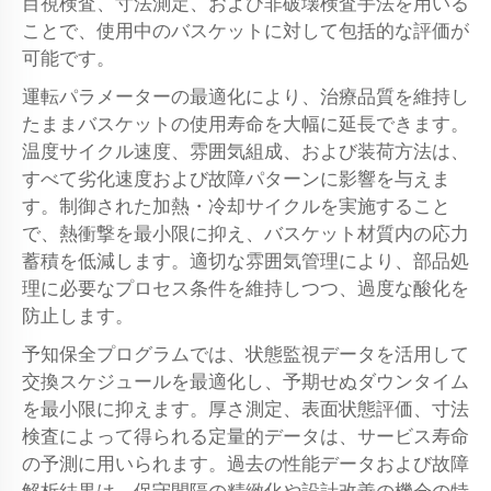
目視検査、寸法測定、および非破壊検査手法を用いる
ことで、使用中のバスケットに対して包括的な評価が
可能です。
運転パラメーターの最適化により、治療品質を維持し
たままバスケットの使用寿命を大幅に延長できます。
温度サイクル速度、雰囲気組成、および装荷方法は、
すべて劣化速度および故障パターンに影響を与えま
す。制御された加熱・冷却サイクルを実施すること
で、熱衝撃を最小限に抑え、バスケット材質内の応力
蓄積を低減します。適切な雰囲気管理により、部品処
理に必要なプロセス条件を維持しつつ、過度な酸化を
防止します。
予知保全プログラムでは、状態監視データを活用して
交換スケジュールを最適化し、予期せぬダウンタイム
を最小限に抑えます。厚さ測定、表面状態評価、寸法
検査によって得られる定量的データは、サービス寿命
の予測に用いられます。過去の性能データおよび故障