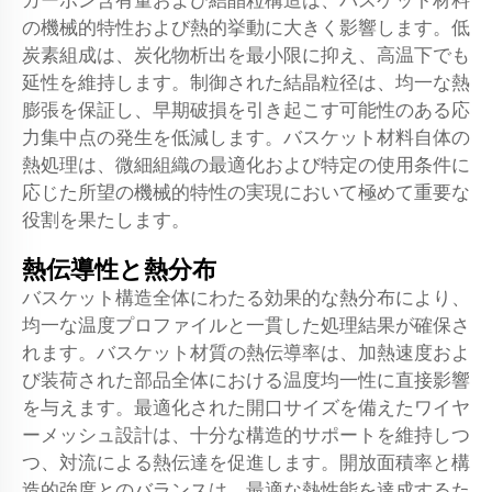
カーボン含有量および結晶粒構造は、バスケット材料
の機械的特性および熱的挙動に大きく影響します。低
炭素組成は、炭化物析出を最小限に抑え、高温下でも
延性を維持します。制御された結晶粒径は、均一な熱
膨張を保証し、早期破損を引き起こす可能性のある応
力集中点の発生を低減します。バスケット材料自体の
熱処理は、微細組織の最適化および特定の使用条件に
応じた所望の機械的特性の実現において極めて重要な
役割を果たします。
熱伝導性と熱分布
バスケット構造全体にわたる効果的な熱分布により、
均一な温度プロファイルと一貫した処理結果が確保さ
れます。バスケット材質の熱伝導率は、加熱速度およ
び装荷された部品全体における温度均一性に直接影響
を与えます。最適化された開口サイズを備えたワイヤ
ーメッシュ設計は、十分な構造的サポートを維持しつ
つ、対流による熱伝達を促進します。開放面積率と構
造的強度とのバランスは、最適な熱性能を達成するた