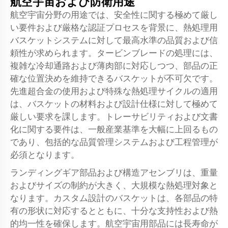
航空宇宙および防衛用途
航空宇宙分野の用途では、安全性に関する極めて厳し
い要件および厳格な認証プロセスを背景に、熱処理用
バスケットシステムに対して最高水準の品質および信
頼性が求められます。タービンブレードの処理には、
複雑な冷却通路および薄肉部に対応しつつ、部品の正
確な位置決めを維持できるバスケットが不可欠です。
先進超合金の使用および特殊な熱処理サイクルの適用
は、バスケットの材料および設計仕様に対して極めて
厳しい要求を課します。トレーサビリティおよび文書
化に関する要件は、一般産業基準を大幅に上回るもの
であり、包括的な品質管理システムおよび工程管理が
必須となります。
ランディングギア部品および構造アセンブリは、重量
およびサイズの制約が大きく、大規模な熱処理対象と
なります。カスタム設計のバスケットは、各部品の特
有の形状に対応するとともに、十分な支持性および熱
的均一性を確保します。航空宇宙用部品には長寿命が