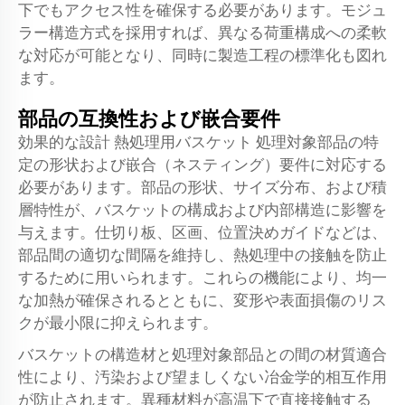
下でもアクセス性を確保する必要があります。モジュ
ラー構造方式を採用すれば、異なる荷重構成への柔軟
な対応が可能となり、同時に製造工程の標準化も図れ
ます。
部品の互換性および嵌合要件
効果的な設計
熱処理用バスケット
処理対象部品の特
定の形状および嵌合（ネスティング）要件に対応する
必要があります。部品の形状、サイズ分布、および積
層特性が、バスケットの構成および内部構造に影響を
与えます。仕切り板、区画、位置決めガイドなどは、
部品間の適切な間隔を維持し、熱処理中の接触を防止
するために用いられます。これらの機能により、均一
な加熱が確保されるとともに、変形や表面損傷のリス
クが最小限に抑えられます。
バスケットの構造材と処理対象部品との間の材質適合
性により、汚染および望ましくない冶金学的相互作用
が防止されます。異種材料が高温下で直接接触する