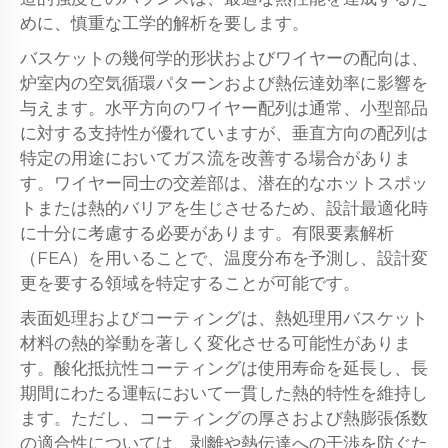
めに、慎重な工学的解析を要します。
バスケットの幾何学的形状およびワイヤーの配向は、
炉室内の空気循環パターンおよび熱伝達効率に影響を
与えます。水平方向のワイヤー配列は通常、小型部品
に対する支持性が優れていますが、垂直方向の配列は
特定の用途においてガス流を改善する場合がありま
す。ワイヤー同士の交差部は、潜在的なホットスポッ
トまたは熱的バリアを生じさせるため、設計最適化時
に十分に考慮する必要があります。有限要素解析
（FEA）を用いることで、温度分布を予測し、設計変
更を要する領域を特定することが可能です。
表面処理およびコーティングは、熱処理用バスケット
材料の熱的挙動を著しく変化させる可能性がありま
す。酸化抵抗性コーティングは使用寿命を延長し、長
期間にわたる運転において一貫した熱的特性を維持し
ます。ただし、コーティングの厚さおよび熱膨張係数
の適合性については、剥離や熱伝達への干渉を防ぐた