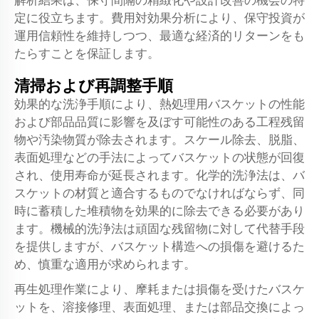
解析結果は、保守間隔の精緻化や設計改善の機会の特
定に役立ちます。費用対効果分析により、保守投資が
運用信頼性を維持しつつ、最適な経済的リターンをも
たらすことを保証します。
清掃および再調整手順
効果的な洗浄手順により、熱処理用バスケットの性能
および部品品質に影響を及ぼす可能性のある工程残留
物や汚染物質が除去されます。スケール除去、脱脂、
表面処理などの手法によってバスケットの状態が回復
され、使用寿命が延長されます。化学的洗浄法は、バ
スケットの材質と適合するものでなければならず、同
時に蓄積した堆積物を効果的に除去できる必要があり
ます。機械的洗浄法は頑固な残留物に対して代替手段
を提供しますが、バスケット構造への損傷を避けるた
め、慎重な適用が求められます。
再生処理作業により、摩耗または損傷を受けたバスケ
ットを、溶接修理、表面処理、または部品交換によっ