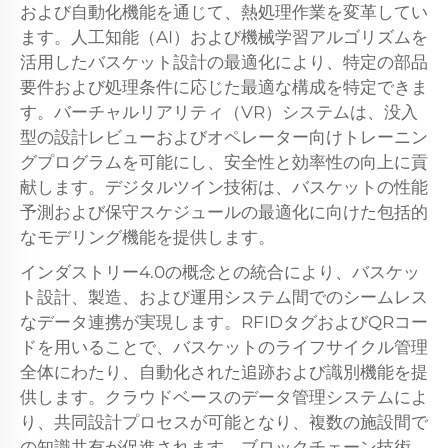
および自動化機能を通じて、熱処理作業を変革してい
ます。人工知能（AI）および機械学習アルゴリズムを
活用したバスケット設計の最適化により、特定の部品
要件および処理条件に応じた最適な構成を特定できま
す。バーチャルリアリティ（VR）システムは、没入
型の設計レビューおよびオペレーター向けトレーニン
グプログラムを可能にし、安全性と効率性の向上に貢
献します。デジタルツイン技術は、バスケットの性能
予測および保守スケジュールの最適化に向けた包括的
なモデリング機能を提供します。
インダストリー4.0の概念との統合により、バスケッ
ト設計、製造、および運用システム間でのシームレス
なデータ連携が実現します。RFIDタグおよびQRコー
ドを用いることで、バスケットのライフサイクル管理
全体にわたり、自動化された追跡および識別機能を提
供します。クラウドベースのデータ管理システムによ
り、共同設計プロセスが可能となり、複数の施設間で
の知識共有が促進されます。ブロックチェーン技術