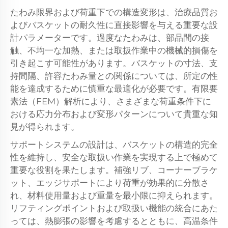
たわみ限界および荷重下での構造変形は、治療品質お
よびバスケットの耐久性に直接影響を与える重要な設
計パラメーターです。過度なたわみは、部品間の接
触、不均一な加熱、または取扱作業中の機械的損傷を
引き起こす可能性があります。バスケットの寸法、支
持間隔、許容たわみ量との関係については、所定の性
能を達成するために慎重な最適化が必要です。有限要
素法（FEM）解析により、さまざまな荷重条件下に
おける応力分布および変形パターンについて貴重な知
見が得られます。
サポートシステムの設計は、バスケットの構造的完全
性を維持し、安全な取扱い作業を実現する上で極めて
重要な役割を果たします。補強リブ、コーナーブラケ
ット、エッジサポートにより荷重が効果的に分散さ
れ、材料使用量および重量を最小限に抑えられます。
リフティングポイントおよび取扱い機能の統合にあた
っては、熱膨張の影響を考慮するとともに、高温条件