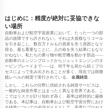
はじめに：精度が絶対に妥協できな
い場所
自動車および航空宇宙産業において、たった一つの部
品の故障ですら許されない。それは大規模なリコール
を引き起こし、数百万ドルもの資産を失う原因となり
得る。最も重要なことに、人の命を失う結果にもなり
かねない。私たちの乗り物や航空機を動かす部品——
自動車のエンジンブロックからジェットエンジンのタ
ービンブレードまで——は、何千年も前から続くプロ
セスによって生み出されることが多く、現在では顕微
鏡レベルの精度で実行されている。
金属鋳造
.
しかし、これらの分野に供給される鋳造サービスは、
一般的な鋳造作業とはまったく異なる世界である。こ
こではリスクが計り知れず高く、基準は絶対的に厳格
である。本記事は、自動車および航空宇宙分野におけ
る鋳造についての必須ガイドとして、高度なプロセス