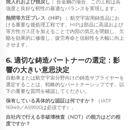
焼入れおよび焼戻し：
合金鋼の場合、この工程は高
強度と良好な靭性の最適なバランスを実現します。
熱間等方圧プレス（HIP）：
航空宇宙用鋳造品にお
ける重要な後処理工程です。HIPは部品に高温および
等方性ガス圧を加えることで内部の気孔を閉鎖し、欠
陥を効果的に修復し、疲労寿命と信頼性を大幅に向上
させます。
6. 適切な鋳造パートナーの選定：影
響の大きい意思決定
自動車または航空宇宙分野向けの鋳造サプライヤーを
選定することは、戦略的なパートナーシップです。以
下の重要な質問を確認してください。
保有している具体的な認証は何ですか？
（IATF
16949／AS9100は必須です）。
自社内で行える非破壊検査（NDT）の能力はどの程
度ですか？