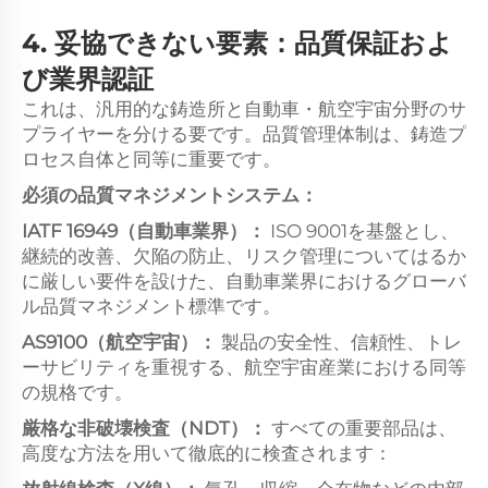
4. 妥協できない要素：品質保証およ
び業界認証
これは、汎用的な鋳造所と自動車・航空宇宙分野のサ
プライヤーを分ける要です。品質管理体制は、鋳造プ
ロセス自体と同等に重要です。
必須の品質マネジメントシステム：
IATF 16949（自動車業界）：
ISO 9001を基盤とし、
継続的改善、欠陥の防止、リスク管理についてはるか
に厳しい要件を設けた、自動車業界におけるグローバ
ル品質マネジメント標準です。
AS9100（航空宇宙）：
製品の安全性、信頼性、トレ
ーサビリティを重視する、航空宇宙産業における同等
の規格です。
厳格な非破壊検査（NDT）：
すべての重要部品は、
高度な方法を用いて徹底的に検査されます：