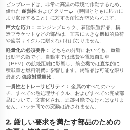
ビンブレードは、非常に高温の環境で作動するため、
優れた
耐熱性
および
クリーپ
（時間とともに応力に
より変形すること）に対する耐性が求められます。
巨大な応力：
エンジンブロック、着陸装置部品、構
造ブラケットなどの部品は、非常に大きな機械的負荷
や疲労サイクルに耐えなければなりません。
軽量化の必須要件：
どちらの分野においても、重量
は効率の敵です。自動車では燃費や電気自動車
（BEV）の航続距離に影響し、航空機では直接的に
積載量と燃料消費に影響します。鋳造品は可能な限り
最高の
強度対重量比
.
一貫性とトレーサビリティ：
金属のすべてのバッ
チ、すべての熱処理サイクル、およびすべての完成部
品について、文書化され、追跡可能でなければなりま
せん。バッチ間での変動は許されません。
2. 厳しい要求を満たす部品のための