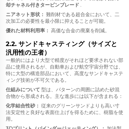
却チャネル付きタービンブレード
.
ニアネット形状：
難削材である超合金において、二
次加工の必要性を最小限に抑えることが可能。
優れた材料利用率：
高価な合金の廃棄を削減。
2.2. サンドキャスティング（サイズと
汎用性の王者）
一般的にはより大型で精度がそれほど要求されない部
品に使用されるが、自動車および航空宇宙分野では、
特に大型の構造部品において、高度なサンドキャステ
ィング技術が不可欠である。
仕組みについて
型は、パターンの周囲に詰めた砂混
合物から形成される。主な進歩には以下が含まれる：
化学結合性砂：
従来のグリーンサンドよりも高い寸
法安定性と良好な表面仕上げを得るために、樹脂を使
用。
3Dプリント（バインダージェッティング）：
加法製