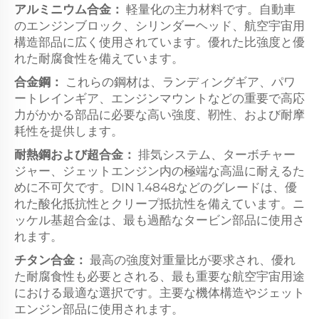
アルミニウム合金：
軽量化の主力材料です。自動車
のエンジンブロック、シリンダーヘッド、航空宇宙用
構造部品に広く使用されています。優れた比強度と優
れた耐腐食性を備えています。
合金鋼：
これらの鋼材は、ランディングギア、パワ
ートレインギア、エンジンマウントなどの重要で高応
力がかかる部品に必要な高い強度、靭性、および耐摩
耗性を提供します。
耐熱鋼および超合金：
排気システム、ターボチャー
ジャー、ジェットエンジン内の極端な高温に耐えるた
めに不可欠です。DIN 1.4848などのグレードは、優
れた酸化抵抗性とクリープ抵抗性を備えています。ニ
ッケル基超合金は、最も過酷なタービン部品に使用さ
れます。
チタン合金：
最高の強度対重量比が要求され、優れ
た耐腐食性も必要とされる、最も重要な航空宇宙用途
における最適な選択です。主要な機体構造やジェット
エンジン部品に使用されます。