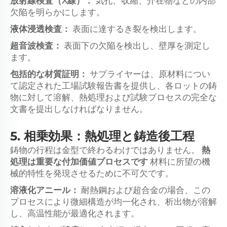
放射線検査（X線）：
気孔、収縮、介在物などの内部
欠陥を明らかにします。
液体浸透検査：
表面に達するき裂を検出します。
超音波検査：
表面下の欠陥を検出し、壁厚を測定し
ます。
包括的な材質証明：
サプライヤーは、原材料につい
て認定された工場試験報告書を提供し、各ロットの鋳
物に対して溶解、熱処理および試験プロセスの完全な
文書を提出しなければなりません。
5. 相乗効果：熱処理と鋳造後工程
鋳物の行程は金型で終わるわけではありません。
熱
処理は重要な付加価値プロセスです
材料に所望の機
械的特性を発現させるために不可欠です。
溶液化アニール：
耐熱鋼および超合金の場合、この
プロセスにより微細構造が均一化され、析出物が溶解
し、高温性能が最適化されます。