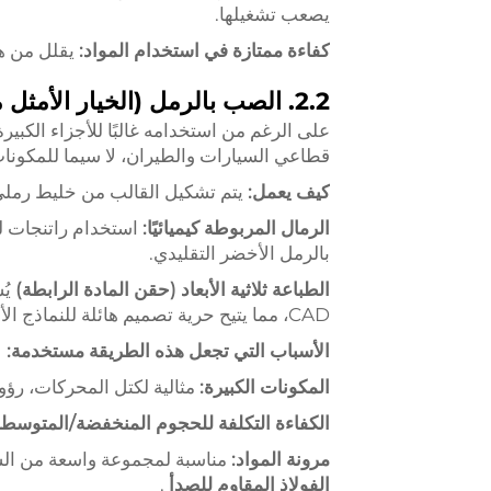
يصعب تشغيلها.
كفاءة ممتازة في استخدام المواد:
يقلل من هد
2.2. الصب بالرمل (الخيار الأمثل من حيث الحجم والتنوع)
على الرغم من استخدامه غالبًا للأجزاء الكبير
قطاعي السيارات والطيران، لا سيما للمكونات 
كيف يعمل:
يتم تشكيل القالب من خليط رملي 
الرمال المربوطة كيميائيًا:
استخدام راتنجات ل
بالرمل الأخضر التقليدي.
الطباعة ثلاثية الأبعاد (حقن المادة الرابطة)
يُ
CAD، مما يتيح حرية تصميم هائلة للنماذج الأولية والنوى المعقدة.
الأسباب التي تجعل هذه الطريقة مستخدمة:
المكونات الكبيرة:
مثالية لكتل المحركات، رؤو
الكفاءة التكلفة للحجوم المنخفضة/المتوسط
مرونة المواد:
مناسبة لمجموعة واسعة من السبا
الفولاذ المقاوم للصدأ
.