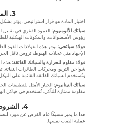
3. المواد الحرجة: من الألومنيوم إلى السبائك الفائقة
اختيار المادة هو قرار استراتيجي، يؤثر بشكل 
سبائك الألومنيوم:
العمود الفقري في تقليل ا
رؤوس الأسطوانات، والمكونات الهيكلية للطائر
فولاذ سبائحي:
توفر هذه الفولاذات القوة العا
الإجهاد مثل عجلات الهبوط، تروس ناقل الحر
فولاذ مقاوم للحرارة والسبائك الفائقة:
هذه ا
وتُستخدم السبائك الفائقة القائمة على النيكل 
سبائك التيتانيوم:
الخيار الأمثل للتطبيقات ال
مقاومة ممتازة للتآكل. تُستخدم في هياكل ال
4. الشروط الإلزامية: ضمان الجودة والشهادات الصناعية
هذا ما يميز مسبكًا عام الغرض عن مورد للصنا
عملية الصب نفسها.