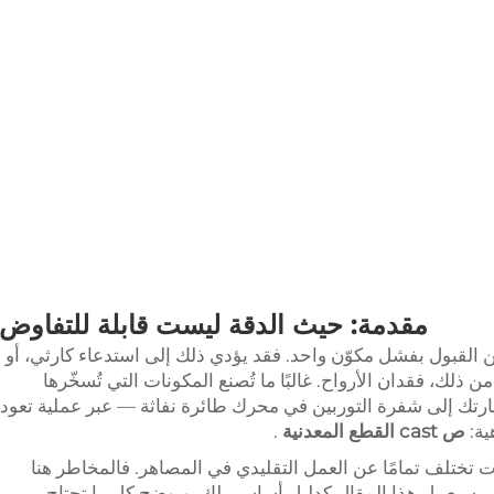
مقدمة: حيث الدقة ليست قابلة للتفاوض
القبول بفشل مكوّن واحد. فقد يؤدي ذلك إلى استدعاء كارثي، أو
 ذلك، فقدان الأرواح. غالبًا ما تُصنع المكونات التي تُسخّرها
ارتك إلى شفرة التوربين في محرك طائرة نفاثة — عبر عملية تعود
هية:
ص cast القطع المعدنية
.
 تختلف تمامًا عن العمل التقليدي في المصاهر. فالمخاطر هنا
ازل. سيعمل هذا المقال كدليل أساسي لك، ويوضح كل ما تحتاج