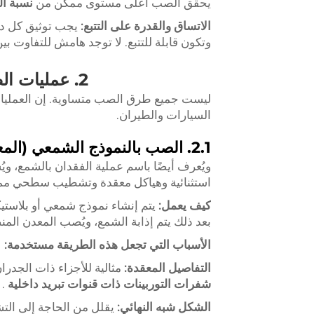
يحقق الصب أعلى مستوى ممكن من
نسبة ال
الاتساق والقدرة على التتبع:
يجب توثيق كل دف
وتكون قابلة للتتبع. لا توجد هامش للتفاوت بين
2. عمليات الصب الرئيسية للمكونات ذات المتطلبات العالية
ليست جميع طرق الصب متساوية. إن العمليات 
السيارات والطيران.
2.1. الصب بالنموذج الشمعي (المعيار الذهبي للتعقيد)
ويُعرف أيضًا باسم عملية الفقدان بالشمع، وي
استثنائية وهياكل معقدة وتشطيب سطحي ممت
كيف يعمل:
يتم إنشاء نموذج شمعي أو بلاستي
بعد ذلك يتم إذابة الشمع، ويُصب المعدن المن
الأسباب التي تجعل هذه الطريقة مستخدمة:
التفاصيل المعقدة:
مثالية للأجزاء ذات الجدرا
شفرات التوربينات ذات قنوات تبريد داخلية
.
الشكل شبه النهائي:
يقلل من الحاجة إلى التشغ