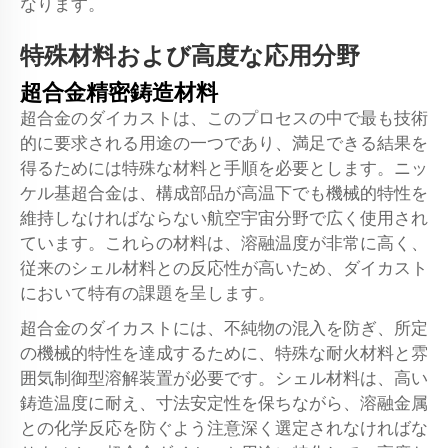
なります。
特殊材料および高度な応用分野
超合金精密鋳造材料
超合金のダイカストは、このプロセスの中で最も技術
的に要求される用途の一つであり、満足できる結果を
得るためには特殊な材料と手順を必要とします。ニッ
ケル基超合金は、構成部品が高温下でも機械的特性を
維持しなければならない航空宇宙分野で広く使用され
ています。これらの材料は、溶融温度が非常に高く、
従来のシェル材料との反応性が高いため、ダイカスト
において特有の課題を呈します。
超合金のダイカストには、不純物の混入を防ぎ、所定
の機械的特性を達成するために、特殊な耐火材料と雰
囲気制御型溶解装置が必要です。シェル材料は、高い
鋳造温度に耐え、寸法安定性を保ちながら、溶融金属
との化学反応を防ぐよう注意深く選定されなければな