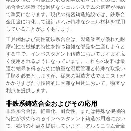
系合金の鋳造では適切なシェルシステムの選定が極め
て重要になります。現代の精密鋳造施設では、鉄系合
金用途に特化して設計された特殊なシェル材料を採用
していることがよくあります。
工具鋼および高性能鉄系合金は、製造業者が優れた耐
摩耗性と機械的特性を持つ複雑な部品を生産しようと
する中で、インベスタメント鋳造においてますます広
く使用されるようになっています。これらの材料は最
適な結果を得るために慎重な温度管理と特殊な取扱い
手順を必要としますが、従来の製造方法ではコストが
かかりすぎたり技術的に困難な用途において、顕著な
利点を提供します。
非鉄系鋳造合金およびその応用
非鉄系合金は、軽量化、耐食性、または特殊な機械的
特性が求められるインベスタメント鋳造の用途におい
て、独特の利点を提供しています。アルミニウム合金