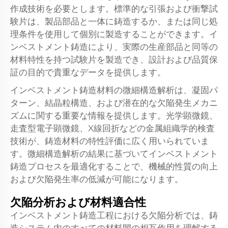
作成技術を必要とします。標準的な引張および衝撃試
験片は、製品部品と一体に鋳造するか、または同じ処
理条件を使用して個別に製造することができます。イ
ンベストメント鋳造により、実際の生産部品と同等の
材料特性を持つ試験片を製造でき、設計および品質保
証の目的で貴重なデータを提供します。
インベストメント鋳造材料の微細構造解析は、凝固パ
ターン、結晶粒構造、および潜在的な欠陥発生メカニ
ズムに関する重要な情報を提供します。光学顕微鏡、
走査型電子顕微鏡、X線回折などの金属組織学的検査
技術が、鋳造材料の特性評価に広く用いられていま
す。微細構造解析の結果に基づいてインベストメント
鋳造プロセスを最適化することで、機械的性質の向上
および欠陥発生率の低減が可能になります。
欠陥分析および材料適合性
インベストメント鋳造工程における欠陥分析では、鋳