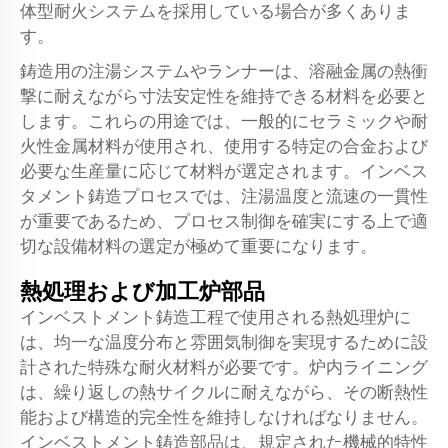
体型耐火システムを採用している場合が多くありま
す。
鋳造用の注湯システムやランナーは、溶融金属の熱衝
撃に耐えながら寸法安定性を維持できる材料を必要と
します。これらの用途では、一般的にセラミックや耐
火性金属材料が使用され、使用する特定の合金および
必要な生産量に応じて材料が選定されます。インベス
タメント鋳造プロセスでは、注湯温度と流速の一貫性
が重要であるため、プロセス制御を確実にする上で適
切な設備材料の選定が極めて重要になります。
熱処理および加工炉部品
インベストメント鋳造工程で使用される熱処理炉に
は、均一な温度分布と雰囲気制御を実現するために設
計された特殊な耐火材料が必要です。炉内ライニング
は、繰り返しの熱サイクルに耐えながら、その断熱性
能および構造的完全性を維持しなければなりません。
インベストメント鋳造部品は、規定された機械的特性