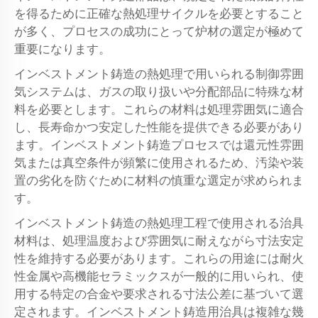
を得るために正確な熱処理サイクルを必要とすること
が多く、プロセスの成功にとって炉材の選定が極めて
重要になります。
インベストメント鋳造の熱処理で用いられる制御雰囲
気システムは、ガスの取り扱いや分配部品に特殊な材
料を必要とします。これらの材料は処理雰囲気に適合
し、長寿命かつ安定した性能を提供できる必要があり
ます。インベストメント鋳造プロセスでは還元性雰囲
気または真空条件が頻繁に使用されるため、汚染や装
置の劣化を防ぐために材料の慎重な選定が求められま
す。
インベストメント鋳造の熱処理工程で使用される治具
材料は、処理温度および雰囲気に耐えながら寸法安定
性を維持する必要があります。これらの用途には耐火
性金属や高機能セラミックスが一般的に用いられ、使
用する特定の合金や要求される寸法公差に基づいて選
定されます。インベストメント鋳造用治具は複雑な幾