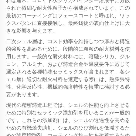
料は通常、コロイド状シリカバインダー溶液中に分散
された微細な耐火性粒子から構成されています。この
最初のコーティングはフェースコートと呼ばれ、ワッ
クスパタンに直接接触し、最終鋳物の表面仕上げに大
きな影響を与えます。
二次シェル層は、コスト効率を維持しつつ厚みと構造
的強度を高めるために、段階的に粗粒の耐火材料を使
用します。一般的な耐火材料には、溶融シリカ、ジル
コン、アルミナ、および鋳造合金や温度要件に応じて
選定される各種特殊セラミックスが含まれます。各シ
ェル層に適切な耐火材料を選定する際には、熱膨張特
性、化学反応性、機械的強度特性を慎重に検討する必
要があります。
現代の精密鋳造工程では、シェルの性能を向上させる
ために特別なセラミック添加剤を用いることが一般的
です。これらの添加剤には、シェルの透過性を高める
ための有機焼失助剤、シェルのひび割れを低減するた
めの強度増強剤、コーティング均一性を改善するため