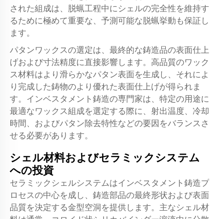
された組成は、脱蝋工程中にシェルの完全性を維持す
るために極めて重要な、予測可能な脱蝋挙動も保証し
ます。
パタンワックスの選定は、最終的な鋳造品の表面仕上
げおよび寸法精度に直接影響します。高品質のワック
ス材料はより滑らかなパタン表面を生成し、それによ
り完成した鋳物のより優れた表面仕上げが得られま
す。インベスタメント鋳造の専門家は、特定の用途に
最適なワックス組成を選定する際に、射出温度、冷却
時間、およびパタン除去特性などの要因をバランスさ
せる必要があります。
シェル材料およびセラミックシステム
への投資
セラミックシェルシステムはインベスタメント鋳造プ
ロセスの中心を成し、鋳造部品の最終形状および表面
品質を決定する金型空洞を提供します。主なシェル材