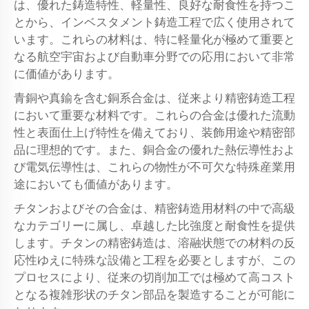
は、優れた鋳造特性、軽量性、良好な耐食性を持つこ
とから、インベスタメント鋳造工程で広く使用されて
います。これらの材料は、特に軽量化が極めて重要と
なる航空宇宙および自動車分野での応用において非常
に価値があります。
青銅や真鍮を含む銅系合金は、従来より精密鋳造工程
において重要な材料です。これらの合金は優れた流動
性と表面仕上げ特性を備えており、装飾用途や精密部
品に理想的です。また、銅合金の優れた熱伝導性およ
び電気伝導性は、これらの物性が不可欠な特殊産業用
途においても価値があります。
チタンおよびその合金は、精密鋳造用材料の中で高級
なカテゴリーに属し、卓越した比強度と耐食性を提供
します。チタンの精密鋳造は、溶融状態での材料の反
応性ゆえに特殊な設備と工程を必要としますが、この
プロセスにより、従来の切削加工では極めて高コスト
となる複雑形状のチタン部品を製造することが可能に