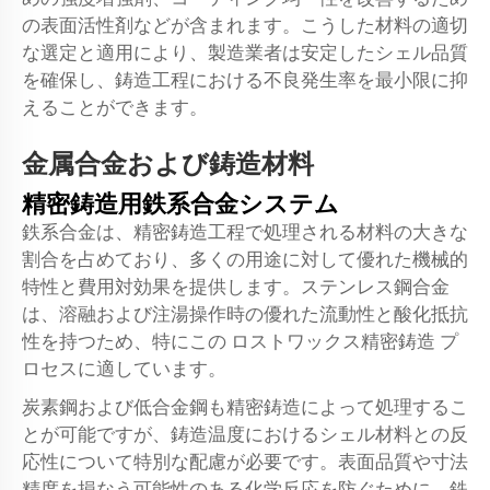
の表面活性剤などが含まれます。こうした材料の適切
な選定と適用により、製造業者は安定したシェル品質
を確保し、鋳造工程における不良発生率を最小限に抑
えることができます。
金属合金および鋳造材料
精密鋳造用鉄系合金システム
鉄系合金は、精密鋳造工程で処理される材料の大きな
割合を占めており、多くの用途に対して優れた機械的
特性と費用対効果を提供します。ステンレス鋼合金
は、溶融および注湯操作時の優れた流動性と酸化抵抗
性を持つため、特にこの
ロストワックス精密鋳造
プ
ロセスに適しています。
炭素鋼および低合金鋼も精密鋳造によって処理するこ
とが可能ですが、鋳造温度におけるシェル材料との反
応性について特別な配慮が必要です。表面品質や寸法
精度を損なう可能性のある化学反応を防ぐために、鉄