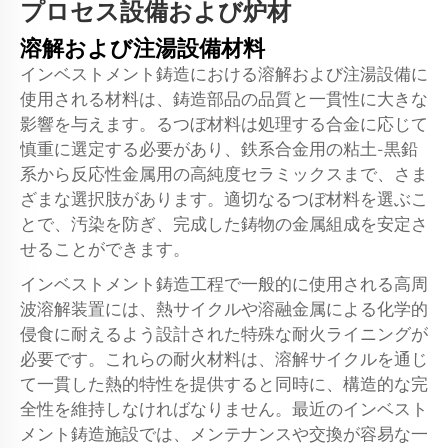
プロセス設備および炉材
溶解および注湯設備材料
インベストメント鋳造における溶解および注湯設備に
使用される材料は、鋳造部品の品質と一貫性に大きな
影響を与えます。るつぼ材料は処理する合金に応じて
慎重に選定する必要があり、鉄系合金用の粘土-黒鉛
系から反応性金属用の高純度セラミックスまで、さま
ざまな選択肢があります。適切なるつぼ材料を選ぶこ
とで、汚染を防ぎ、完成した鋳物の金属組成を安定さ
せることができます。
インベストメント鋳造工程で一般的に使用される高周
波溶解装置には、熱サイクルや溶融金属による化学的
侵食に耐えるよう設計された特殊な耐火ライニングが
必要です。これらの耐火材料は、溶解サイクルを通じ
て一貫した熱的特性を提供すると同時に、構造的な完
全性を維持しなければなりません。最近のインベスト
メント鋳造施設では、メンテナンスや交換が容易な一