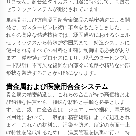
りません。超合金ダイカスト用途に特化して、高度な
セラミックシステムが開発されています。
単結晶および方向凝固超合金部品の精密鋳造による開
発は、ガスタービン技術に革命をもたらしました。こ
れらの高度な鋳造技術では、凝固過程におけるシェル
セラミックスから特殊炉雰囲気まで、鋳造システムに
使用されるすべての材料を正確に制御する必要があり
ます。精密鋳造プロセスにより、現代のタービンブレ
ード設計に不可欠な複雑な内部冷却通路や精巧な外部
形状を製造することが可能になります。
貴金属および医療用合金システム
貴金属の精密鋳造は、これらの合金が持つ高価格およ
び独特な性質から、特殊な材料と手順を必要としま
す。金、銀、白金合金は、ジュエリーや歯科、電子機
器用途において、一般的に精密鋳造によって処理され
ます。これらの材料は、汚染を防ぎ、所定の表面仕上
げ特性を達成するために、温度管理を慎重に行い、特