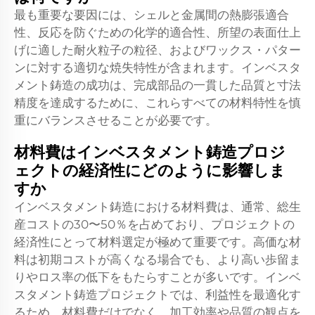
最も重要な要因には、シェルと金属間の熱膨張適合
性、反応を防ぐための化学的適合性、所望の表面仕上
げに適した耐火粒子の粒径、およびワックス・パター
ンに対する適切な焼失特性が含まれます。インベスタ
メント鋳造の成功は、完成部品の一貫した品質と寸法
精度を達成するために、これらすべての材料特性を慎
重にバランスさせることが必要です。
材料費はインベスタメント鋳造プロジ
ェクトの経済性にどのように影響しま
すか
インベスタメント鋳造における材料費は、通常、総生
産コストの30〜50％を占めており、プロジェクトの
経済性にとって材料選定が極めて重要です。高価な材
料は初期コストが高くなる場合でも、より高い歩留ま
りやロス率の低下をもたらすことが多いです。インベ
スタメント鋳造プロジェクトでは、利益性を最適化す
るため、材料費だけでなく、加工効率や品質の観点を