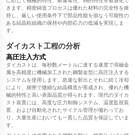
に応じて機械的特性、耐腐食性、熱的特性を最適化で
きます。精密鋳造プロセスは優れた材料の完全性を維
持し、厳しい使用条件下で部品性能を損なう可能性の
ある結晶粒組織の保持や内部応力の低減を実現しま
す。
ダイカスト工程の分析
高圧注入方式
ダイカストは、毎秒数メートルに達する速度で溶融金
属を高精度に機械加工された鋼製金型に高圧注入する
システムを使用します。急速な射出とそれに続く冷却
により、緻密で微細な結晶構造が形成され、優れた機
械的特性と高い表面品質が得られます。現代のダイカ
スト装置には、高度な圧力制御システム、温度監視装
置、および自動化されたサイクル管理が備わってお
り、大量生産においても一貫した品質を保証していま
す。