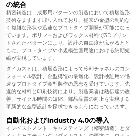
の統合
精密鋳造は、成形用パターンの製造において積層造形
技術をますます取り入れており、従来の金型の制約な
く複雑な形状や迅速なプロトタイプ開発が可能になっ
ています。ポリマーおよびワックス材料で3Dプリン
トされたパターンにより、設計の自由度が広がるとと
もに、プロトタイプや小規模生産用途における納期短
縮が実現しています。
ダイカストは、積層造形によって冷却チャネルのコン
フォーマル設計、金型構造の最適化、設計検証用の迅
速なプロトタイプ金型製作の恩恵を受けています。先
進的な材料と印刷技術により、製造業者は熱伝達の改
善、サイクル時間の短縮、部品品質の向上を実現する
革新的な金型設計を探求できるようになっています。
自動化およびIndustry 4.0の導入
インベストメント・キャスティング（精密鋳造）とダ
イ・キャスティング（ダイカスト）の両方に、ロボッ