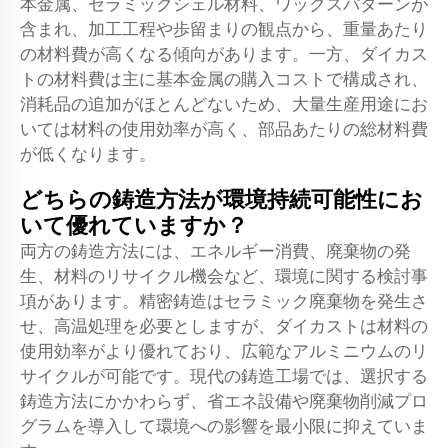
本金属、セラミックシェル材料、ワックスパターンが
含まれ、加工工程や歩留まりの観点から、重量あたり
の材料費が高くなる傾向があります。一方、ダイカス
トの材料費は主に基本金属の購入コストで構成され、
消耗品の追加がほとんどないため、大量生産用途にお
いては材料の使用効率が高く、部品あたりの総材料費
が低くなります。
どちらの鋳造方法が環境持続可能性にお
いて優れていますか？
両方の鋳造方法には、エネルギー消費、廃棄物の発
生、材料のリサイクル機会など、環境に関する検討事
項があります。精密鋳造はセラミック廃棄物を発生さ
せ、高温処理を必要としますが、ダイカストは材料の
使用効率がより優れており、広範なアルミニウムのリ
サイクルが可能です。現代の鋳造工場では、選択する
鋳造方法にかかわらず、省エネ設備や廃棄物削減プロ
グラムを導入して環境への影響を最小限に抑えていま