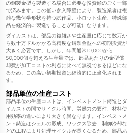
の鋼製金型を製造する場合に必要な投資額のごく一部
で済みます。この低い参入障壁により、製造業者は複
雑な幾何学形状を持つ試作品、小ロット生産、特殊部
品を経済的に製造することが可能になります。
ダイカストは、部品の複雑さや生産量に応じて数万か
ら数十万ドルかかる高精度な鋼製金型への初期投資が
大きく必要です。しかし、年間通常10,000から
50,000個を超える生産量では、部品あたりの金型償
却費が加工コストの利点に比べて無視できるほどにな
るため、この高い初期投資は経済的に正当化されま
す。
部品単位の生産コスト
部品単位の生産コストは、インベストメント鋳造とダ
イカストの間でサイクル時間、労働力の要件、材料使
用効率の違いにより大きく異なります。インベストメ
ント鋳造はシェルの形成、ワックス除去、制御冷却な
どの工程により処理サイクルが長くなるため、部品あ