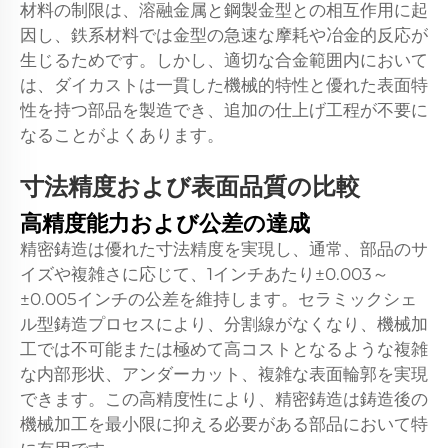
材料の制限は、溶融金属と鋼製金型との相互作用に起
因し、鉄系材料では金型の急速な摩耗や冶金的反応が
生じるためです。しかし、適切な合金範囲内において
は、ダイカストは一貫した機械的特性と優れた表面特
性を持つ部品を製造でき、追加の仕上げ工程が不要に
なることがよくあります。
寸法精度および表面品質の比較
高精度能力および公差の達成
精密鋳造は優れた寸法精度を実現し、通常、部品のサ
イズや複雑さに応じて、1インチあたり±0.003～
±0.005インチの公差を維持します。セラミックシェ
ル型鋳造プロセスにより、分割線がなくなり、機械加
工では不可能または極めて高コストとなるような複雑
な内部形状、アンダーカット、複雑な表面輪郭を実現
できます。この高精度性により、精密鋳造は鋳造後の
機械加工を最小限に抑える必要がある部品において特