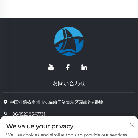
お問い合わせ
中国江蘇省泰州市沈倫鎮工業集積区深南路8番地
+86-15298547731
+86-15298547731
We value your privacy
We use cookies and similar tools to provide our services.
[email protected]