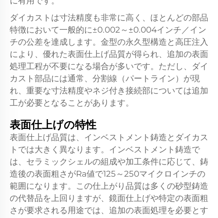
に有用です。
ダイカストは寸法精度も非常に高く、ほとんどの部品
特徴において一般的に±0.002～±0.004インチ／イン
チの公差を達成します。金型の永久型構造と高圧注入
により、優れた表面仕上げ品質が得られ、追加の表面
処理工程が不要になる場合が多いです。ただし、ダイ
カスト部品には通常、分割線（パートライン）が現
れ、重要な寸法精度やネジ付き接続部については追加
工が必要となることがあります。
表面仕上げの特性
表面仕上げ品質は、インベストメント鋳造とダイカス
トでは大きく異なります。インベストメント鋳造で
は、セラミックシェルの組成や加工条件に応じて、鋳
造後の表面粗さがRa値で125～250マイクロインチの
範囲になります。この仕上がり品質は多くの砂型鋳造
の代替品を上回りますが、鏡面仕上げや特定の表面粗
さが要求される用途では、追加の表面処理を必要とす