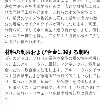
ダイカストで使用される鋼製金型は、鏡面仕上げと精
密な寸法公差を実現するために、広範な機械加工およ
び表面処理工程を経ます。これらの永久型金型によ
り、部品のサイズや複雑さに応じて通常30秒から数
分の迅速なサイクルタイムが可能になります。高圧、
制御冷却、そして永久金型の組み合わせにより、優れ
た寸法の一貫性を持ち、二次加工の必要が極めて少な
い部品が得られます。
材料の制限および合金に関する制約
ダイカストは、プロセス要件や金型の耐久性を考慮し
て、主にアルミニウム、亜鉛、マグネシウム、銅系合
金などの非鉄合金を使用します。アルミニウムダイカ
ストは自動車および家電製品分野で広く用いられてお
り、優れた比強度、耐食性、熱伝導性を提供します。
亜鉛ダイカストは寸法精度と表面仕上げ品質に優れて
おり、装飾ハードウェアや高精度機械部品に最適で
す。