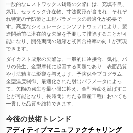
一般的なロストワックス鋳造の欠陥には、充填不良、
気孔、セラミック介在物、寸法変形が含まれ、それぞ
れ特定の予防策と工程パラメータの最適化が必要で
す。高度なシミュレーションソフトウェアにより、製
造開始前に潜在的な欠陥を予測して排除することが可
能になり、開発期間の短縮と初回合格率の向上が実現
できます。
ダイカスト成形の欠陥は、一般的に冷接合、気孔、バ
リの発生、金型摩耗に起因する問題であり、表面品質
や寸法精度に影響を与えます。予防保全プログラム、
金型温度制御、最適化された射出パラメータによっ
て、欠陥の発生を最小限に抑え、金型寿命を延ばすこ
とが可能となり、長時間にわたる量産工程においても
一貫した品質を維持できます。
今後の技術トレンド
アディティブマニュファクチャリング