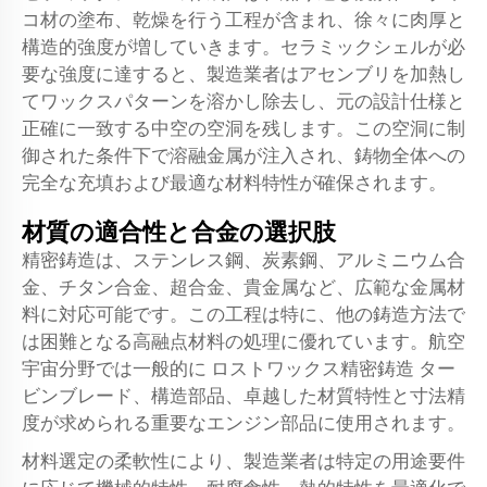
コ材の塗布、乾燥を行う工程が含まれ、徐々に肉厚と
構造的強度が増していきます。セラミックシェルが必
要な強度に達すると、製造業者はアセンブリを加熱し
てワックスパターンを溶かし除去し、元の設計仕様と
正確に一致する中空の空洞を残します。この空洞に制
御された条件下で溶融金属が注入され、鋳物全体への
完全な充填および最適な材料特性が確保されます。
材質の適合性と合金の選択肢
精密鋳造は、ステンレス鋼、炭素鋼、アルミニウム合
金、チタン合金、超合金、貴金属など、広範な金属材
料に対応可能です。この工程は特に、他の鋳造方法で
は困難となる高融点材料の処理に優れています。航空
宇宙分野では一般的に
ロストワックス精密鋳造
ター
ビンブレード、構造部品、卓越した材質特性と寸法精
度が求められる重要なエンジン部品に使用されます。
材料選定の柔軟性により、製造業者は特定の用途要件