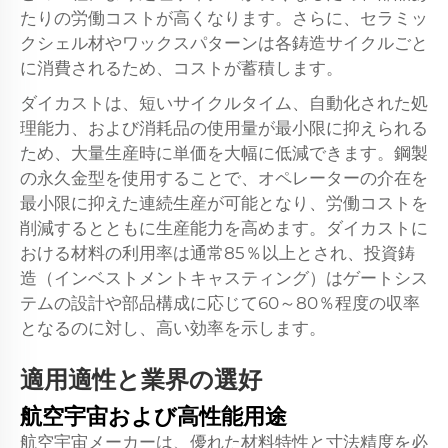
たりの労働コストが高くなります。さらに、セラミッ
クシェル材やワックスパターンは各鋳造サイクルごと
に消費されるため、コストが蓄積します。
ダイカストは、短いサイクルタイム、自動化された処
理能力、および消耗品の使用量が最小限に抑えられる
ため、大量生産時に単価を大幅に低減できます。鋼製
の永久金型を使用することで、オペレーターの介在を
最小限に抑えた連続生産が可能となり、労働コストを
削減するとともに生産能力を高めます。ダイカストに
おける材料の利用率は通常85％以上とされ、投資鋳
造（インベストメントキャスティング）はゲートシス
テムの設計や部品構成に応じて60～80％程度の収率
となるのに対し、高い効率を示します。
適用適性と業界の選好
航空宇宙および高性能用途
航空宇宙メーカーは、優れた材料特性と寸法精度を必