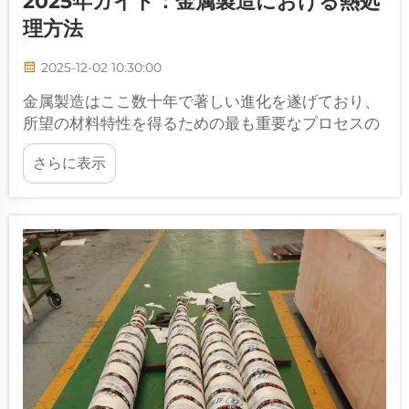
2025年ガイド：金属製造における熱処
理方法
2025-12-02 10:30:00
金属製造はここ数十年で著しい進化を遂げており、
所望の材料特性を得るための最も重要なプロセスの
一つとして熱処理が注目されています。金属の特性
さらに表示
を改質する包括的なアプローチ...