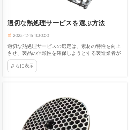
適切な熱処理サービスを選ぶ方法
2025-12-15 11:30:00
適切な熱処理サービスの選定は、素材の特性を向上
させ、製品の信頼性を確保しようとする製造業者が
直面する最も重要な意思決定の一つです。現代の産
さらに表示
業応用における複雑さは、事前の…