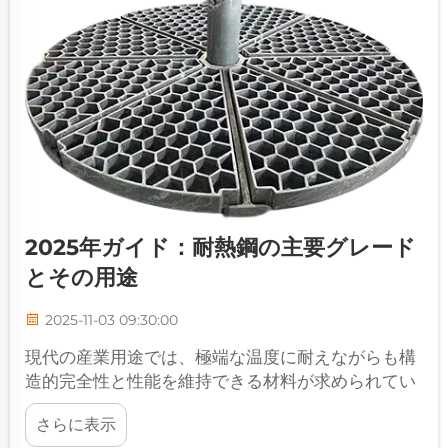
2025年ガイド：耐熱鋼の主要グレード
とその用途
2025-11-03 09:30:00
現代の産業用途では、極端な温度に耐えながらも構
造的完全性と性能を維持できる材料が求められてい
ます。耐熱鋼は、航空宇宙から石油化学産業に至る
さらに表示
まで、さまざまな産業分野において重要なソリュー