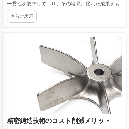
一貫性を要求しており、その結果、優れた成果をも
たらす高度な加工技術への移行が進んでいます。精
さらに表示
密鋳造は、複雑な形状の部品を高精度で製造できる
基盤技術として登場しました…
精密鋳造技術のコスト削減メリット