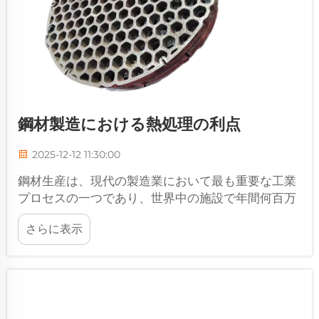
鋼材製造における熱処理の利点
2025-12-12 11:30:00
鋼材生産は、現代の製造業において最も重要な工業
プロセスの一つであり、世界中の施設で年間何百万
吨もの鋼が処理されています。未加工の鋼材を高性
さらに表示
能材料に変換するには、正確な制御が必要です…