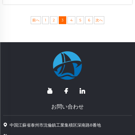
ションとなっています。
前へ
1
2
3
4
5
6
次へ
お問い合わせ
中国江蘇省泰州市沈倫鎮工業集積区深南路8番地