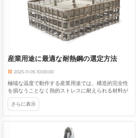
産業用途に最適な耐熱鋼の選定方法
2025-11-05 10:00:00
極端な温度で動作する産業用途では、構造的完全性
を損なうことなく熱的ストレスに耐えられる材料が
求められます。耐熱鋼は、航空宇宙から石油化学ま
さらに表示
で、さまざまな産業分野において不可欠なソリュー
ションとして登場しました。