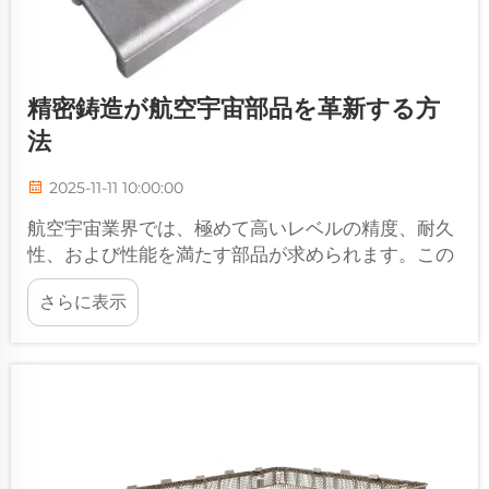
精密鋳造が航空宇宙部品を革新する方
法
2025-11-11 10:00:00
航空宇宙業界では、極めて高いレベルの精度、耐久
性、および性能を満たす部品が求められます。この
極めて重要な分野において、精密鋳造は複雑かつ高
さらに表示
性能な部品を製造することを可能にする画期的な製
造技術として登場しました…