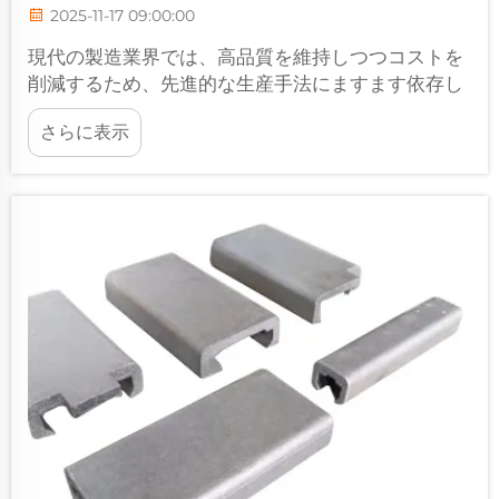
2025-11-17 09:00:00
現代の製造業界では、高品質を維持しつつコストを
削減するため、先進的な生産手法にますます依存し
ています。こうした革新的な手法の中でも、精密鋳
さらに表示
造は変革をもたらす技術として注目されており、生
産効率の向上とコスト最適化を実現します…