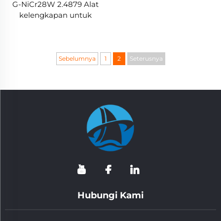
G-NiCr28W 2.4879 Alat
kelengkapan untuk
dapur lubang
Sebelumnya
1
2
Seterusnya
Hubungi Kami