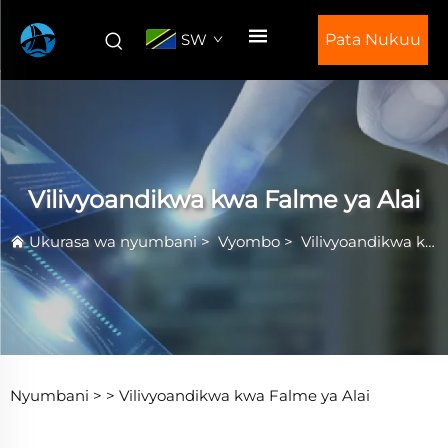
SW
Pata Nukuu
Vilivyoandikwa kwa Falme ya Alai
Ukurasa wa nyumbani
>
Vyombo
>
Vilivyoandikwa kwa Falme ya Alai
Nyumbani >
>
Vilivyoandikwa kwa Falme ya Alai