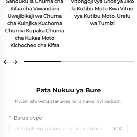
uma cha
Vitongoji vya Grids ya Jiko
Vipenge vya Kif
andani
la Kutibu Moto Kwa Vituo
Kichomi cha K
a Chuma
vya Kutibu Moto, Urefu
Kuchoma
wa Tumizi
a Chuma
Moto
 Kifaa
Pata Nukuu ya Bure
Mwakilishi wetu atakuwasiliana nawe hivi karibuni.
Barua pepe
0/100