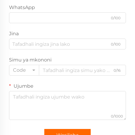
WhatsApp
0/100
Jina
0/100
Simu ya mkononi
Code
0/16
Ujumbe
0/1000