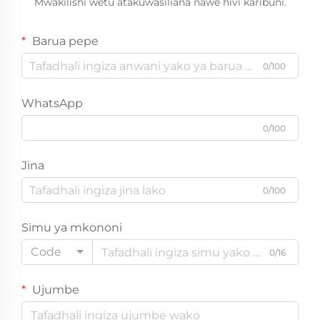
Mwakilishi wetu atakuwasiliana nawe hivi karibuni.
Barua pepe
0/100
WhatsApp
0/100
Jina
0/100
Simu ya mkononi
Code
0/16
Ujumbe