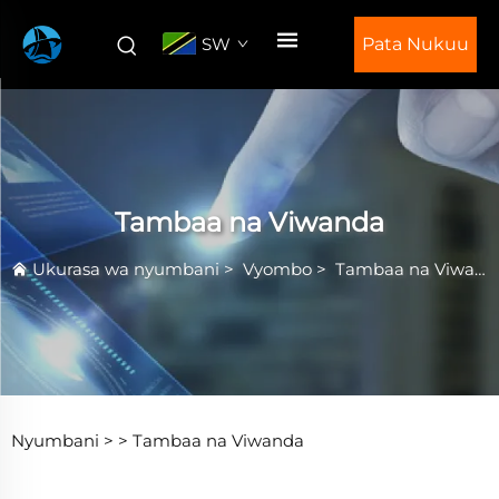
SW
Pata Nukuu
Tambaa na Viwanda
Ukurasa wa nyumbani
>
Vyombo
>
Tambaa na Viwanda
Nyumbani >
>
Tambaa na Viwanda