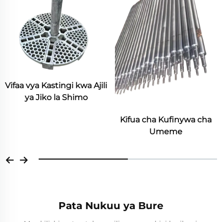
Vifaa vya Kastingi kwa Ajili
ya Jiko la Shimo
Kifua cha Kufinywa cha
Umeme
Pata Nukuu ya Bure