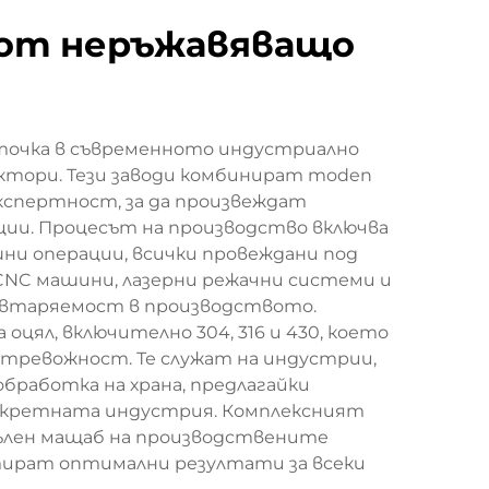
 от неръжавяващо
точка в съвременното индустриално
ектори. Тези заводи комбинират moden
кспертност, за да произвеждат
ии. Процесът на производство включва
ни операции, всички провеждани под
CNC машини, лазерни режачни системи и
овтаряемост в производството.
цял, включително 304, 316 и 430, което
и тревожност. Те служат на индустрии,
бработка на храна, предлагайки
нкретната индустрия. Комплексният
пълен мащаб на производствените
тират оптимални резултати за всеки