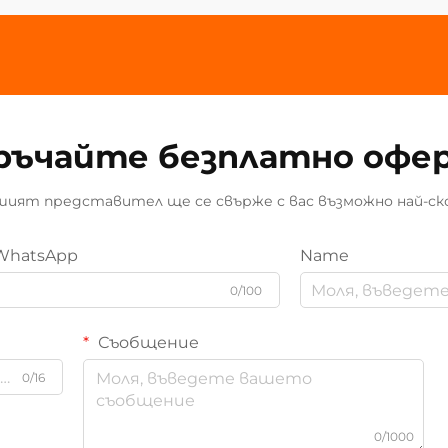
ръчайте безплатно офе
ият представител ще се свърже с вас възможно най-ск
WhatsApp
Name
0/100
Съобщение
0/16
0/1000