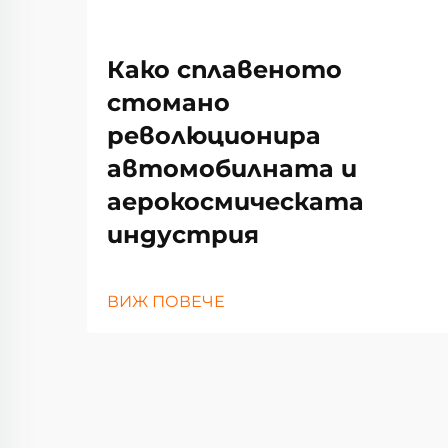
Како сплавеното
стомано
революционира
автомобилната и
аерокосмическата
индустрия
ВИЖ ПОВЕЧЕ