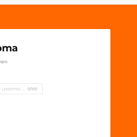
рта
оро.
0/100