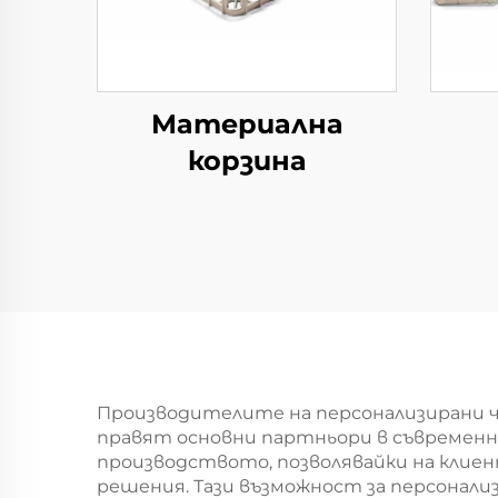
Материална
корзина
Производителите на персонализирани 
правят основни партньори в съвременн
производството, позволявайки на клиен
решения. Тази възможност за персонали