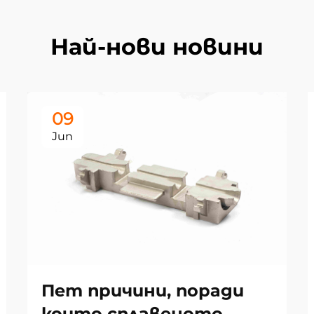
Най-нови новини
09
Jun
Пет причини, поради
които сплавеното