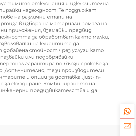
допустимите отклонения и изключителна
нтирайки надеждност. Те поддържат
тове на различни етапи на
ртиза в избора на материали помага на
ни приложения, вземайки предвид
зможността да обработват както малки,
позволявайки на клиентите да
 добавена стойност чрез услуги като
апазвайки или подобрявайки
ерсонал гарантира по-бързи срокове за
о. Допълнително, тези производители
тарите и опции за доставка „just-in-
е за складиране. Комбинирането на
 инженерни предизвикателства и да