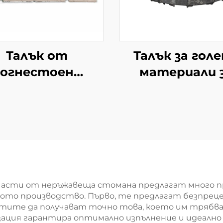
Талък от
Талък за гол
огнестоен
материали 
стоманен
употреба 
материал
котлите т
колодезен
части от неръжавеща стомана предлагат много п
ото производство. Първо, те предлагат безпреце
тите да получават точно това, което им трябва,
зация гарантира оптимално изпълнение и идеално