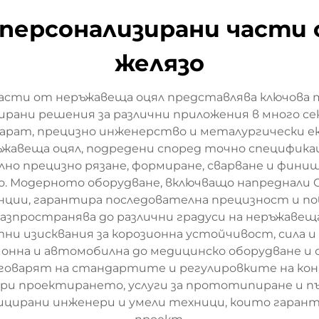
 персонализирани части
желязо
части от неръжавеща оцял представлява ключова 
ирани решения за различни приложения в много с
арат, прецизно инженерство и металургически е
жавеща оцял, подредени според точно спецификац
о прецизно рязане, формиране, сварване и финиш
о. Модерното оборудване, включващо напреднали 
ции, гарантира последователна прецизност и п
пространява до различни градуси на неръжавеща о
ни изисквания за корозионна устойчивост, сила 
нна и автомобилна до медицинско оборудване и о
тговарят на стандартите и регулировките на ко
 при проектирането, услуги за прототипиране и 
ицирани инженери и умели техници, които гаран