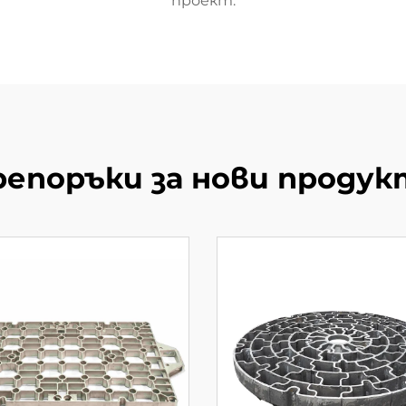
проект.
репоръки за нови продук