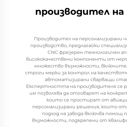
производител на
Производител на персонализирани 
производство, предлагайки специализ
CNC фрезерен технологичен ап
висококачествени компоненти от неръ
множество възможности, включителн
строги мерки за контрол на качествот
автоматизирани сварващи стан
Експертността на производителя се раз
им позволява да отговарят на конкрет
които се простират от авиацио
персонализирани решения, които о
подход на завода включва помощ
възможности, подкрепени от квалиф