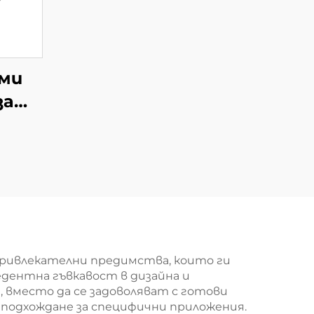
еми
за
в
ип
ривлекателни предимства, които ги
дентна гъвкавост в дизайна и
 вместо да се задоволяват с готови
 подхождане за специфични приложения.