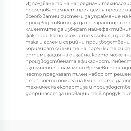
Използването на напреднали технологи
последователност през целия процес н
всеобхватни системи за управление на 
производството, за да се гарантира пр
клиентите да изберат най-ефективния 
фактори като околните условия, изиск
така и големи серийни производствени 
коригират обемите на поръчките си сп
оптимизация на дизайна, което може зн
производствената ефикасност. Инвести
изпълнение и намалени времеви период
често предлагат пълен набор от решения
time“, което помага на клиентите да о
техническа експертиза и производстве
допринасят за иновациите в продукти