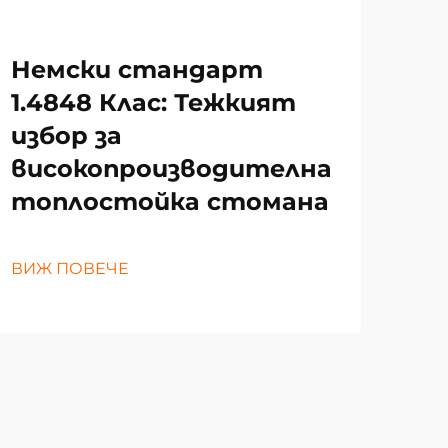
Немски стандарт
Пе
1.4848 Клас: Тежкият
на
избор за
то
високопроизводителна
за
топлостойка стомана
ВИЖ
ВИЖ ПОВЕЧЕ