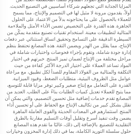
المزايا الجذابة التي تجعلهم شركاء أساسيين في التصنيع الحديث.
أولاً، يقدمون مرونة لا مثيل لها في التصميم والإنتاج، مما يسمح
للعملاء بالحصول على ما يحتاجونه بدلاً من الاعتماد على الحلول
الجاهزة. هذه القدرة على التخصيص تضمن الأداء الأمثل والملاءمة
المثالية لتطبيقات معينة. استخدام تقنيات تصنيع متقدمة يمكّن من
السيطرة الدقيقة على التسامح وتحقيق اتساق استثنائي عبر دفعات
الإنتاج، مما يقلل من الهدر ويضمن الثقة. هذه المصانع تحتفظ بنظم
إدارة جودة شاملة، وتقوم بإجراء فحوصات واختبارات شاملة في
مراحل مختلفة من الإنتاج لضمان تميز المنتج. خبرتهم في اختيار
المواد تساعد العملاء على اختيار الدرجة الأكثر كفاءة من حيث
التكلفة والمثالية من الفولاذ المقاوم للصدأ لكل تطبيق، مع مراعاة
عوامل مثل الظروف البيئية، متطلبات الضغط، وقيود الميزانية.
القدرة على التعامل مع إنتاج صغير وكبير توفر مزايا قابلة للتوسع،
مما يتيح للعملاء تعديل كميات الطلبات بناءً على الطلب. العديد من
المصانع تقدم خدمات إضافية مثل تحسين التصميم، والتي يمكن أن
تقلل بشكل كبير من تكاليف الإنتاج مع الحفاظ على أو تحسين أداء
المنتج. استثمارهم في المعدات الحديثة والقوى العاملة الماهرة
يضمن وقت تنفيذ أسرع وتقليل أوقات التسليم مقارنةً بالطرق
التقليدية للتصنيع. بالإضافة إلى ذلك، غالبًا ما تقدم هذه المصانع
حلول سلسلة التوريد الكاملة، بما في ذلك إدارة المخزون وخيارات