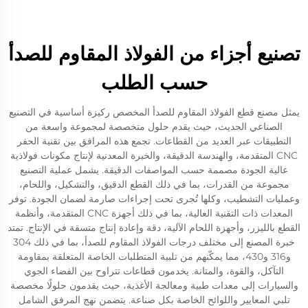
تصنيع أجزاء من الفولاذ المقاوم للصدأ
حسب الطلب
يمثل مصنع قطع الفولاذ المقاوم للصدأ المخصص ركيزة أساسية في التصنيع
الصناعي الحديث، حيث يقدم حلول متخصصة لمجموعة واسعة من
التطبيقات عبر العديد من القطاعات. تجمع هذه المرافق بين تقنية الحفر
CNC المتقدمة، والهندسة الدقيقة، والخبرة المعدنية لإنتاج مكونات فولاذية
عالية الجودة مصممة حسب المواصفات الدقيقة. يشمل عملية التصنيع
مجموعة من القدرات، بما في ذلك القطع الدقيق، والتشكيل، واللحام،
وعمليات التشطيب، وكلها تُجرى تحت إجراءات صارمة لضمان الجودة. توفر
المعدات ذات التقنية العالية، بما في ذلك أجهزة CNC المتقدمة، وأنظمة
القطع بالليزر، وأجهزة اللحام الآلية، دقة وإعادة إنتاج متسقة في الإنتاج. تمتد
خبرة المصنع إلى مختلف درجات الفولاذ المقاوم للصدأ، بما في ذلك 304
و316 و430، مما يمكّنهم من تلبية المتطلبات الخاصة المتعلقة بمقاومة
التآكل، والقوة، والمتانة. يخدمون قطاعات تتراوح بين الفضاء الجوي
والسيارات إلى معدات طبية ومعالجة الأغذية، حيث يقدمون حلولًا مخصصة
تلبي المعايير واللوائح الخاصة بكل صناعة. يتضمن نهج المرفق الشامل