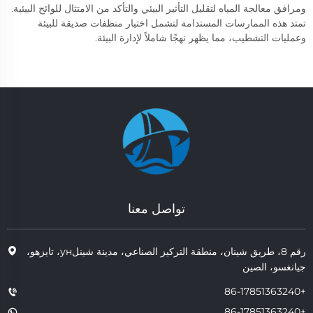
ومرافق معالجة المياه لتقليل التأثير البيئي والتأكد من الامتثال للوائح البيئية.
تمتد هذه الممارسات المستدامة لتشمل اختيار منظفات صديقة للبيئة
وعمليات التشطيب، مما يظهر نهجًا شاملاً لإدارة البيئة.
تواصل معنا
رقم 8، طريق شينان، منطقة التركيز الصناعي، مدينة شينلун، تايزهو،
جيانغسو، الصين
+86-17851363240
+86-17851363240