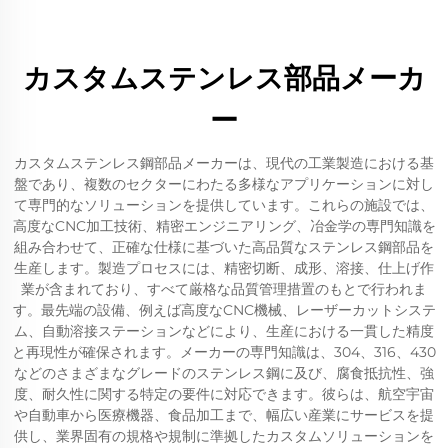
カスタムステンレス部品メーカ
ー
カスタムステンレス鋼部品メーカーは、現代の工業製造における基
盤であり、複数のセクターにわたる多様なアプリケーションに対し
て専門的なソリューションを提供しています。これらの施設では、
高度なCNC加工技術、精密エンジニアリング、冶金学の専門知識を
組み合わせて、正確な仕様に基づいた高品質なステンレス鋼部品を
生産します。製造プロセスには、精密切断、成形、溶接、仕上げ作
業が含まれており、すべて厳格な品質管理措置のもとで行われま
す。最先端の設備、例えば高度なCNC機械、レーザーカットシステ
ム、自動溶接ステーションなどにより、生産における一貫した精度
と再現性が確保されます。メーカーの専門知識は、304、316、430
などのさまざまなグレードのステンレス鋼に及び、腐食抵抗性、強
度、耐久性に関する特定の要件に対応できます。彼らは、航空宇宙
や自動車から医療機器、食品加工まで、幅広い産業にサービスを提
供し、業界固有の規格や規制に準拠したカスタムソリューションを