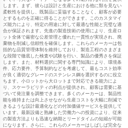
します。まず、彼らは設計と生産における他に類を見ない
柔軟性を提供し、既製品に妥協することなく、顧客が必要
とするものを正確に得ることができます。このカスタマイ
ズ能力により、特定の用途に対して最適な性能と完璧な適
合が保証されます。先進の製造技術の使用により、生産ロ
ット全体で厳密な公差管理と優れた一貫性が実現され、廃
棄物を削減し信頼性を確保します。これらのメーカーは包
括的な品質管理体制を維持しており、製造工程のさまざま
な段階で徹底した検査や試験を行い、製品の優秀さを保証
します。また、材料選択に関する専門知識により、環境条
件、応力要件、予算制約などを考慮して、最もコスト効率
が良く適切なグレードのステンレス鋼を選択するのに役立
ちます。小ロットから大ロットまで対応できる能力によ
り、スケーラビリティの利点が提供され、顧客は需要に基
づいて発注量を調整できます。多くのメーカーは、製品性
能を維持または向上させながら生産コストを大幅に削減で
きるような設計最適化などの付加価値サービスを提供して
います。最新設備と熟練した労働力への投資により、従来
の製造方法よりも迅速な納期とリードタイムの短縮が可能
になります。さらに、これらのメーカーはしばしば完全な