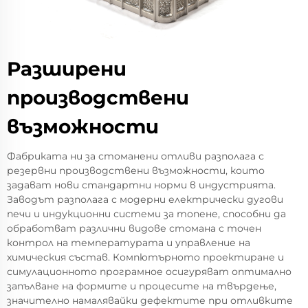
Разширени
производствени
възможности
Фабриката ни за стоманени отливи разполага с
резервни производствени възможности, които
задават нови стандартни норми в индустрията.
Заводът разполага с модерни електрически дугови
печи и индукционни системи за топене, способни да
обработват различни видове стомана с точен
контрол на температурата и управление на
химическия състав. Компютърното проектиране и
симулационното програмное осигуряват оптимално
запълване на формите и процесите на твърдење,
значително намалявайки дефектите при отливките