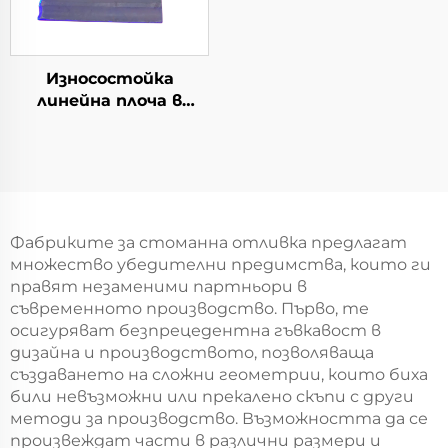
Износостойка
линейна плоча в
стална завод
Фабриките за стоманна отливка предлагат
множество убедителни предимства, които ги
правят незаменими партньори в
съвременното производство. Първо, те
осигуряват безпрецедентна гъвкавост в
дизайна и производството, позволяваща
създаването на сложни геометрии, които биха
били невъзможни или прекалено скъпи с други
методи за производство. Възможността да се
произвеждат части в различни размери и