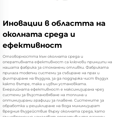
Иновации в областта на
околната среда и
ефективност
Отговорността към околната среда и
оперативната ефективност са ключови принципи на
нашата фабрика за стоманени отливки. Фабриката
прилага modenни системи за събиране на прах и
филтриране на въздуха, за да поддържа чист въздух
както вътре, така и извън установката.
Енергийната ефективност е максимизирана чрез
системи за възстановяване на топлина и
оптимизирани графици за плавене. Системите за
обработка и рециклиране на вода минимизират
вредния въздействие върху околната среда, като
същевременно намаляват оперативните разходи.