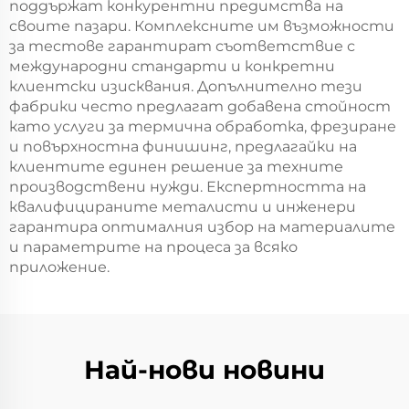
поддържат конкурентни предимства на
своите пазари. Комплексните им възможности
за тестове гарантират съответствие с
международни стандарти и конкретни
клиентски изисквания. Допълнително тези
фабрики често предлагат добавена стойност
като услуги за термична обработка, фрезиране
и повърхностна финишинг, предлагайки на
клиентите единен решение за техните
производствени нужди. Експертността на
квалифицираните металисти и инженери
гарантира оптималния избор на материалите
и параметрите на процеса за всяко
приложение.
Най-нови новини