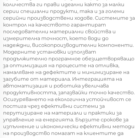
количества ги прави идеални както за малки
серии специални продукти, така и за големи
серийни производствени ходове. Системите за
контрол на качеството гарантират
последователни материални свойства и
измерителна точност, което води до
надеждни, високопроизводителни компоненти.
Модерните установки използват
продължително програмное обезщетворяващо
за оптимизация на процесите на отливка,
намаляване на дефектите и минимизиране на
загубите от материала. Интеграцията на
автоматизация и роботика увеличава
продуктивността, запазвайки точно качество.
Осигуряването на екологична устойчивост се
постига чрез ефективни системи за
перутизиране на материали и практики за
управление на енергията. Бързите срокове за
изпълнение и икономически ефективни методи
на производство помагат на клиентите да