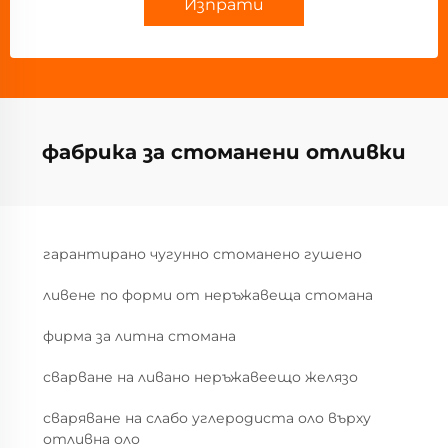
Изпрати
фабрика за стоманени отливки
гарантирано чугунно стоманено гушено
ливене по форми от неръжавеща стомана
фирма за литна стомана
сварване на ливано неръжавеещо желязо
сваряване на слабо углеродиста оло върху
отливна оло