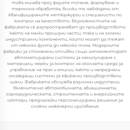
това минава през фазите топене, формуване и
термична обработка, всички те наблюдени от
квалифицираните метюржурги и специалисти по
контрол на качеството. Възможностите на
фабриката се разпространяват до производството
както на малки прецизни части, така и на големи
индустриални компоненти, които могат да тежат
от няколко фунта до няколко тона. Модерните
фабрики за стоманени отливки също имплементират
автоматизирани системи за манипулиране с
материали, мерки за контрол на околната среда за
управление на прах и емисии, както и напреднали
охлаждащи системи за ефикасни производствени
цикли. Фабриката обслужва различни индустрии,
включително автомобилната, авиационната,
горнорудническата, строителната и енергийните
сектори, предлагайки персонализирани решения за
сложни инженерни изисквания.