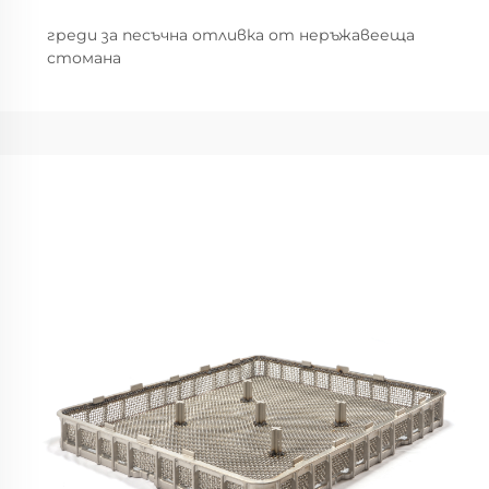
греди за песъчна отливка от неръжавееща
стомана