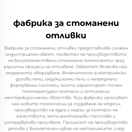
фабрика за стоманени
отливки
Фабрика за стоманени отливки представлява сложен
индустриален обект, посветен на производството
на висококачествени стоманени компоненти чрез
различни процеси на отливане. Обектът включва най-
модерното оборудване, включително електрически
дугови печи, индукционни печи и напреднали
формувачни системи, които гарантират точен
температурен контрол и оптимални
метюржургически свойства. Тези фабрики използват
най-новите технологии за създаване на модели,
производство на ядра и мерки за контрол на
качеството, като рентгенови тестове и
ултразвуково проучване. Процесът на производство
започва с внимателен избор на материалите, след