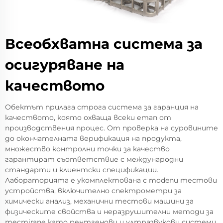
Всеобхватна система за
осигуряване на
качеството
Обектът прилага строга система за гаранция на
качеството, която охваща всеки етап от
производствения процес. От проверка на суровините
до окончателната верификация на продукта,
множество контролни точки за качество
гарантират съответствие с международни
стандарти и клиентски спецификации.
Лабораторията е укомплектована с modenи тестови
устройства, включително спектрометри за
химически анализ, механични тестови машини за
физическите свойства и неразрушителни методи за
тестiranе като рентгенови и ултразвукови системи.