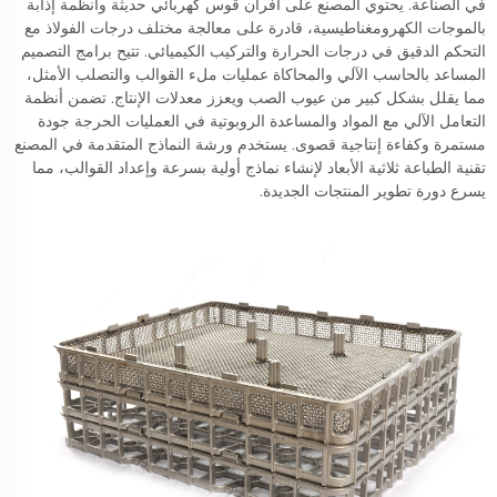
في الصناعة. يحتوي المصنع على أفران قوس كهربائي حديثة وأنظمة إذابة
بالموجات الكهرومغناطيسية، قادرة على معالجة مختلف درجات الفولاذ مع
التحكم الدقيق في درجات الحرارة والتركيب الكيميائي. تتيح برامج التصميم
المساعد بالحاسب الآلي والمحاكاة عمليات ملء القوالب والتصلب الأمثل،
مما يقلل بشكل كبير من عيوب الصب ويعزز معدلات الإنتاج. تضمن أنظمة
التعامل الآلي مع المواد والمساعدة الروبوتية في العمليات الحرجة جودة
مستمرة وكفاءة إنتاجية قصوى. يستخدم ورشة النماذج المتقدمة في المصنع
تقنية الطباعة ثلاثية الأبعاد لإنشاء نماذج أولية بسرعة وإعداد القوالب، مما
يسرع دورة تطوير المنتجات الجديدة.