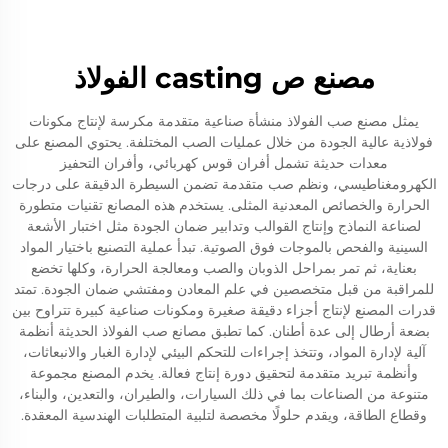
مصنع ص casting الفولاذ
يمثل مصنع صب الفولاذ منشأة صناعية متقدمة مكرسة لإنتاج مكونات
فولاذية عالية الجودة من خلال عمليات الصب المختلفة. يحتوي المصنع على
معدات حديثة تشمل أفران قوس كهربائي، وأفران التحفيز
الكهرومغناطيسي، ونظم صب متقدمة تضمن السيطرة الدقيقة على درجات
الحرارة والخصائص المعدنية المثلى. يستخدم هذه المصانع تقنيات متطورة
لصناعة النماذج وإنتاج القوالب وتدابير ضمان الجودة مثل اختبار الأشعة
السينية والفحص بالموجات فوق الصوتية. تبدأ عملية التصنيع باختيار المواد
بعناية، ثم تمر بمراحل الذوبان والصب ومعالجة الحرارة، وكلها تخضع
للمراقبة من قبل متخصصين في علم المعادن ومفتشي ضمان الجودة. تمتد
قدرات المصنع لإنتاج أجزاء دقيقة صغيرة ومكونات صناعية كبيرة تتراوح بين
بضعة أرطال إلى عدة أطنان. كما تطبق مصانع صب الفولاذ الحديثة أنظمة
آلية لإدارة المواد، وتتخذ إجراءات للتحكم البيئي لإدارة الغبار والانبعاثات،
وأنظمة تبريد متقدمة لتحقيق دورة إنتاج فعالة. يخدم المصنع مجموعة
متنوعة من الصناعات بما في ذلك السيارات، والطيران، والتعدين، والبناء،
وقطاع الطاقة، ويقدم حلولًا مخصصة لتلبية المتطلبات الهندسية المعقدة.