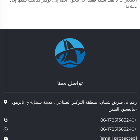
الابتكارات لا تفيد البيئة فقط، بل تتحول أيضًا إلى توفير تكاليف ننقلها إلى
عملائنا.
تواصل معنا
رقم 8، طريق شينان، منطقة التركيز الصناعي، مدينة شينلун، تايزهو،
جيانغسو، الصين
+86-17851363240
+86-17851363240
[email protected]