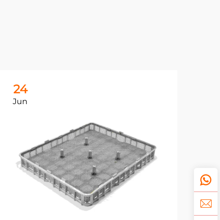
24
2
Jun
Ju