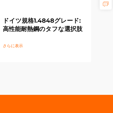
ドイツ規格1.4848グレード:
プ
高性能耐熱鋼のタフな選択肢
を
さらに表示
さら