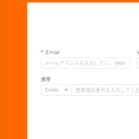
Email
0/100
携帯
Code