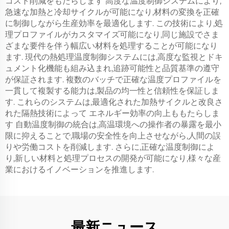
コスト削減をもたらします 高度な温度制御システムにより,
急速な加熱と冷却サイクルが可能になり,材料の変換を正確
に制御しながら生産効率を最適化します. この技術により,処
理プロファイルがカスタマイズ可能になり,同じ施設でさま
ざまな要件を伴う幅広い材料を処理することが可能になり
ます. 現代の熱処理温度制御システムには,高度な監視とドキ
ュメント化機能も組み込まれ,追跡可能性と品質基準の遵守
が保証されます. 複数のバッチで正確な温度プロファイルを
一貫して複製する能力は,製品の均一性と信頼性を保証しま
す. これらのシステムは,最適化された加熱サイクルと改良さ
れた隔熱技術によって エネルギー効率の向上ももたらしま
す 自動温度制御の統合は,高温環境への操作者の暴露を最小
限に抑えることで,職場の安全性を向上させながら,人間の誤
りや労働コストを削減します. さらに,正確な温度制御によ
り,新しい材料と処理プロセスの開発が可能になり,様々な産
業におけるイノベーションを推進します.
最新ニュース