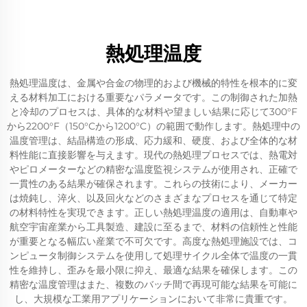
熱処理温度
熱処理温度は、金属や合金の物理的および機械的特性を根本的に変
える材料加工における重要なパラメータです。この制御された加熱
と冷却のプロセスは、具体的な材料や望ましい結果に応じて300°F
から2200°F（150°Cから1200°C）の範囲で動作します。熱処理中の
温度管理は、結晶構造の形成、応力緩和、硬度、および全体的な材
料性能に直接影響を与えます。現代の熱処理プロセスでは、熱電対
やピロメーターなどの精密な温度監視システムが使用され、正確で
一貫性のある結果が確保されます。これらの技術により、メーカー
は焼鈍し、淬火、以及回火などのさまざまなプロセスを通じて特定
の材料特性を実現できます。正しい熱処理温度の適用は、自動車や
航空宇宙産業から工具製造、建設に至るまで、材料の信頼性と性能
が重要となる幅広い産業で不可欠です。高度な熱処理施設では、コ
ンピュータ制御システムを使用して処理サイクル全体で温度の一貫
性を維持し、歪みを最小限に抑え、最適な結果を確保します。この
精密な温度管理はまた、複数のバッチ間で再現可能な結果を可能に
し、大規模な工業用アプリケーションにおいて非常に貴重です。