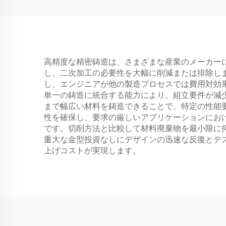
高精度な精密鋳造は、さまざまな産業のメーカー
し、二次加工の必要性を大幅に削減または排除し
し、エンジニアが他の製造プロセスでは費用対効
単一の鋳造に統合する能力により、組立要件が減
まで幅広い材料を鋳造できることで、特定の性能
性を確保し、要求の厳しいアプリケーションにお
です。切削方法と比較して材料廃棄物を最小限に
重大な金型投資なしにデザインの迅速な反復とテ
上げコストが実現します。