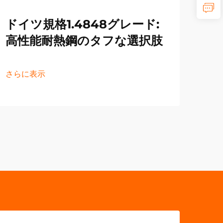
ドイツ規格1.4848グレード:
プ
高性能耐熱鋼のタフな選択肢
を
さらに表示
さら