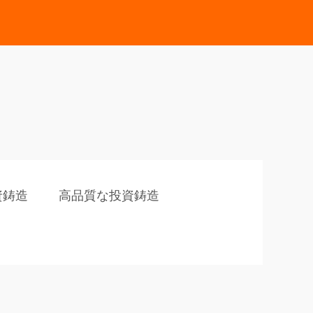
資鋳造
高品質な投資鋳造