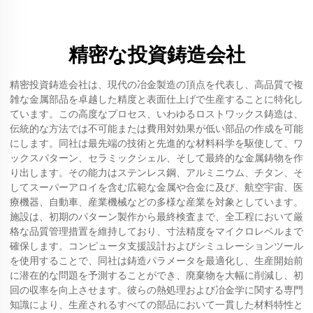
精密な投資鋳造会社
精密投資鋳造会社は、現代の冶金製造の頂点を代表し、高品質で複
雑な金属部品を卓越した精度と表面仕上げで生産することに特化し
ています。この高度なプロセス、いわゆるロストワックス鋳造は、
伝統的な方法では不可能または費用対効果が低い部品の作成を可能
にします。同社は最先端の技術と先進的な材料科学を駆使して、ワ
ックスパターン、セラミックシェル、そして最終的な金属鋳物を作
り出します。その能力はステンレス鋼、アルミニウム、チタン、そ
してスーパーアロイを含む広範な金属や合金に及び、航空宇宙、医
療機器、自動車、産業機械などの多様な産業を対象としています。
施設は、初期のパターン製作から最終検査まで、全工程において厳
格な品質管理措置を維持しており、寸法精度をマイクロレベルまで
確保します。コンピュータ支援設計およびシミュレーションツール
を使用することで、同社は鋳造パラメータを最適化し、生産開始前
に潜在的な問題を予測することができ、廃棄物を大幅に削減し、初
回の収率を向上させます。彼らの熱処理および冶金学に関する専門
知識により、生産されるすべての部品において一貫した材料特性と