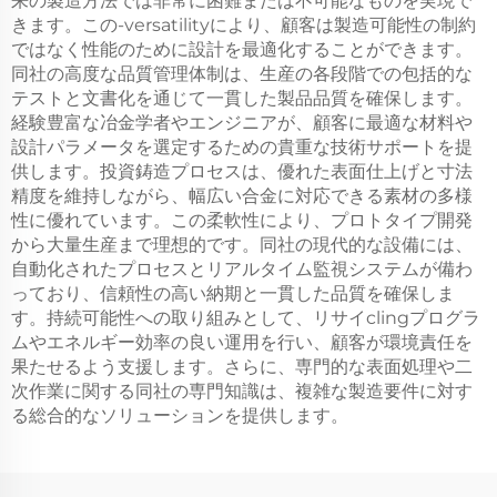
来の製造方法では非常に困難または不可能なものを実現で
きます。この-versatilityにより、顧客は製造可能性の制約
ではなく性能のために設計を最適化することができます。
同社の高度な品質管理体制は、生産の各段階での包括的な
テストと文書化を通じて一貫した製品品質を確保します。
経験豊富な冶金学者やエンジニアが、顧客に最適な材料や
設計パラメータを選定するための貴重な技術サポートを提
供します。投資鋳造プロセスは、優れた表面仕上げと寸法
精度を維持しながら、幅広い合金に対応できる素材の多様
性に優れています。この柔軟性により、プロトタイプ開発
から大量生産まで理想的です。同社の現代的な設備には、
自動化されたプロセスとリアルタイム監視システムが備わ
っており、信頼性の高い納期と一貫した品質を確保しま
す。持続可能性への取り組みとして、リサイclingプログラ
ムやエネルギー効率の良い運用を行い、顧客が環境責任を
果たせるよう支援します。さらに、専門的な表面処理や二
次作業に関する同社の専門知識は、複雑な製造要件に対す
る総合的なソリューションを提供します。