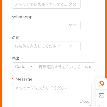
0/100
WhatsApp
0/100
名前
0/100
携帯
Code
0/16
Message
0/1000