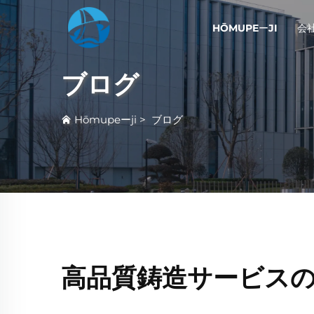
HŌMUPEーJI
会
ブログ
Hōmupeーji
>
ブログ
高品質鋳造サービスの