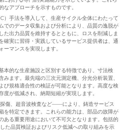
的なアプローチを示すものです。
PC）手法を導入して、生産サイクル全体にわたって
ムでのデータ収集および分析により、品質の逸脱が
した出力品質を維持するとともに、ロスを削減しま
を確実に習得・実践しているサービス提供者は、通
ォーマンスを実現します。
基本的な生産施設と区別する特徴であり、寸法検
含みます。最先端の三次元測定機、分光分析装置、
よび規格適合性の検証が可能となります。高度な検
存度が低減され、納期短縮が実現します。
粉探傷、超音波検査など——により、鋳造サービス
陥を特定できます。これらの能力は、部品の故障が
のある重要用途において不可欠となります。包括的
底した品質検証およびリスク低減への取り組みを示