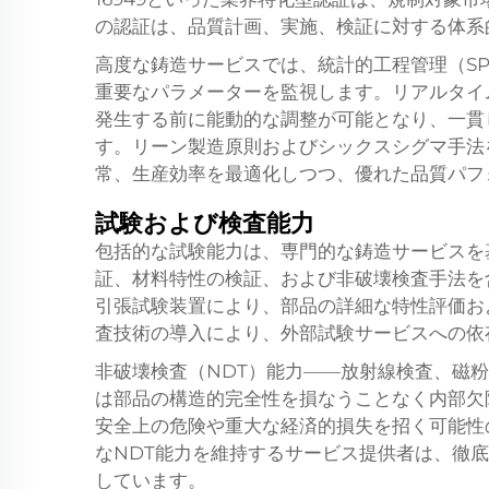
の認証は、品質計画、実施、検証に対する体系
高度な鋳造サービスでは、統計的工程管理（S
重要なパラメーターを監視します。リアルタイ
発生する前に能動的な調整が可能となり、一貫
す。リーン製造原則およびシックスシグマ手法
常、生産効率を最適化しつつ、優れた品質パフ
試験および検査能力
包括的な試験能力は、専門的な鋳造サービスを
証、材料特性の検証、および非破壊検査手法を
引張試験装置により、部品の詳細な特性評価お
査技術の導入により、外部試験サービスへの依
非破壊検査（NDT）能力——放射線検査、磁
は部品の構造的完全性を損なうことなく内部欠
安全上の危険や重大な経済的損失を招く可能性
なNDT能力を維持するサービス提供者は、徹
しています。