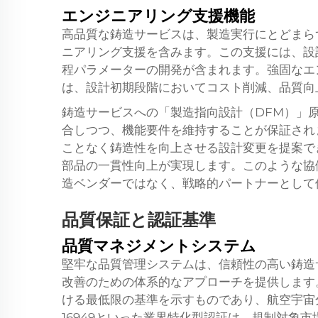
エンジニアリング支援機能
高品質な鋳造サービスは、製造実行にとどまら
ニアリング支援を含みます。この支援には、設
程パラメーターの開発が含まれます。強固なエ
は、設計初期段階においてコスト削減、品質向
鋳造サービスへの「製造指向設計（DFM）」
合しつつ、機能要件を維持することが保証され
ことなく鋳造性を向上させる設計変更を提案で
部品の一貫性向上が実現します。このような協
造ベンダーではなく、戦略的パートナーとして
品質保証と認証基準
品質マネジメントシステム
堅牢な品質管理システムは、信頼性の高い鋳造
改善のための体系的なアプローチを提供します。I
ける最低限の基準を示すものであり、航空宇宙分野
16949といった業界特化型認証は、規制対象