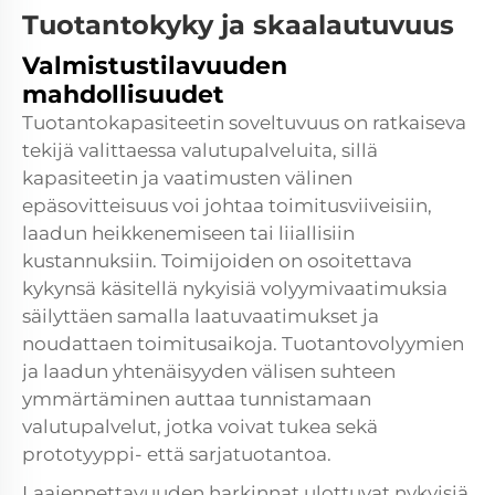
Tuotantokyky ja skaalautuvuus
Valmistustilavuuden
mahdollisuudet
Tuotantokapasiteetin soveltuvuus on ratkaiseva
tekijä valittaessa valutupalveluita, sillä
kapasiteetin ja vaatimusten välinen
epäsovitteisuus voi johtaa toimitusviiveisiin,
laadun heikkenemiseen tai liiallisiin
kustannuksiin. Toimijoiden on osoitettava
kykynsä käsitellä nykyisiä volyymivaatimuksia
säilyttäen samalla laatuvaatimukset ja
noudattaen toimitusaikoja. Tuotantovolyymien
ja laadun yhtenäisyyden välisen suhteen
ymmärtäminen auttaa tunnistamaan
valutupalvelut, jotka voivat tukea sekä
prototyyppi- että sarjatuotantoa.
Laajennettavuuden harkinnat ulottuvat nykyisiä