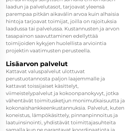
laadun ja palvelutasot, tarjoavat yleensä
parempaa pitkän aikavälin arvoa kuin alhaisia
hintoja tarjoavat toimijat, joilla on rajoituksia
laadussa tai palvelussa. Kustannusten ja arvon
tasapainon saavuttaminen edellyttää
toimijoiden kykyjen huolellista arviointia
projektin vaatimusten perusteella.
Lisäarvon palvelut
Kattavat valuspalvelut ulottuvat
perustuotannosta paljon laajemmalle ja
kattavat toissijaiset käsittelyt,
viimeistelypalvelut ja kokoonpanokyvyt, jotka
vähentävät toimitusketjun monimutkaisuutta ja
kokonaishankkeenkustannuksia. Palvelut, kuten
koneistus, lämpökäsittely, pinnanpinnoitus ja
laatuinsinointi, yhdistävät toimittajasuhteita
samalla kun ne parantavat koordinaatiota ja