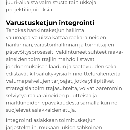
juuri-aikaista valmistusta tai tiukkoja
projektilinjoituksia.
Varustusketjun integrointi
Tehokas hankintaketjun hallinta
valumapalveluissa kattaa raaka-aineiden
hankinnan, varastonhallinnan ja toimittajien
pätevöitysprosessit. Vakiintuneet suhteet raaka-
aineiden toimittajiin mahdollistavat
johdonmukaisen laadun ja saatavuuden sekä
edistävät kilpailukykyisiä hinnoittelurakenteita.
Valumapalvelujen tarjoajat, jotka ylläpitävät
strategisia toimittajasuhteita, voivat paremmin
selviytyä raaka-aineiden puutteista ja
markkinoiden epävakaudesta samalla kun ne
suojelevat asiakkaiden etuja.
Integrointi asiakkaan toimitusketjun
järjestelmiin, mukaan lukien sähköinen