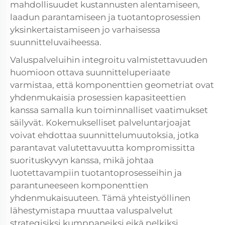
mahdollisuudet kustannusten alentamiseen,
laadun parantamiseen ja tuotantoprosessien
yksinkertaistamiseen jo varhaisessa
suunnitteluvaiheessa.
Valuspalveluihin integroitu valmistettavuuden
huomioon ottava suunnitteluperiaate
varmistaa, että komponenttien geometriat ovat
yhdenmukaisia prosessien kapasiteettien
kanssa samalla kun toiminnalliset vaatimukset
säilyvät. Kokemukselliset palveluntarjoajat
voivat ehdottaa suunnittelumuutoksia, jotka
parantavat valutettavuutta kompromissitta
suorituskyvyn kanssa, mikä johtaa
luotettavampiin tuotantoprosesseihin ja
parantuneeseen komponenttien
yhdenmukaisuuteen. Tämä yhteistyöllinen
lähestymistapa muuttaa valuspalvelut
strategisiksi kumppaneiksi eikä pelkiksi