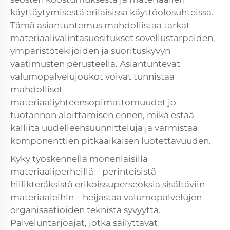
käyttäytymisestä erilaisissa käyttöolosuhteissa.
Tämä asiantuntemus mahdollistaa tarkat
materiaalivalintasuositukset sovellustarpeiden,
ympäristötekijöiden ja suorituskyvyn
vaatimusten perusteella. Asiantuntevat
valumopalvelujoukot voivat tunnistaa
mahdolliset
materiaaliyhteensopimattomuudet jo
tuotannon aloittamisen ennen, mikä estää
kalliita uudelleensuunnitteluja ja varmistaa
komponenttien pitkäaikaisen luotettavuuden.
Kyky työskennellä monenlaisilla
materiaaliperheillä – perinteisistä
hiilikteräksistä erikoissuperseoksia sisältäviin
materiaaleihin – heijastaa valumopalvelujen
organisaatioiden teknistä syvyyttä.
Palveluntarjoajat, jotka säilyttävät