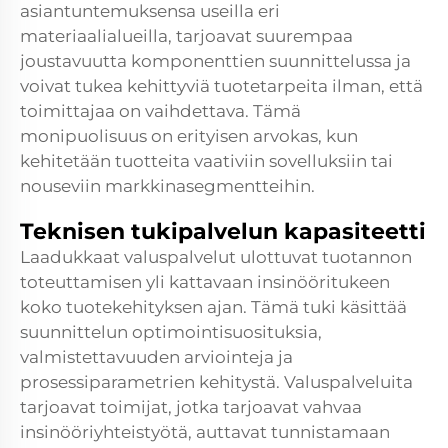
asiantuntemuksensa useilla eri
materiaalialueilla, tarjoavat suurempaa
joustavuutta komponenttien suunnittelussa ja
voivat tukea kehittyviä tuotetarpeita ilman, että
toimittajaa on vaihdettava. Tämä
monipuolisuus on erityisen arvokas, kun
kehitetään tuotteita vaativiin sovelluksiin tai
nouseviin markkinasegmentteihin.
Teknisen tukipalvelun kapasiteetti
Laadukkaat valuspalvelut ulottuvat tuotannon
toteuttamisen yli kattavaan insinööritukeen
koko tuotekehityksen ajan. Tämä tuki käsittää
suunnittelun optimointisuosituksia,
valmistettavuuden arviointeja ja
prosessiparametrien kehitystä. Valuspalveluita
tarjoavat toimijat, jotka tarjoavat vahvaa
insinööriyhteistyötä, auttavat tunnistamaan