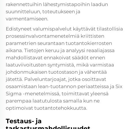
rakennettuihin lähestymistapoihin laadun
suunnitteluun, toteutukseen ja
varmentamiseen.
Edistyneet valumispalvelut käyttävät tilastollisia
prosessinvalvontamenetelmiä kriittisten
parametrien seurantaan tuotantokierrosten
aikana. Tietojen keruu ja analyysi reaaliajassa
mahdollistavat ennakoivat säädöt ennen
laatuviivoitusten syntymistä, mikä varmistaa
johdonmukaisen tuotostason ja vähentää
jätettä. Palveluntarjoajat, jotka osoittavat
osaamistaan lean-tuotannon periaatteissa ja Six
Sigma -menetelmissä, toimittavat yleensä
parempaa laatutulosta samalla kun ne
optimoivat tuotantotehokkuutta.
Testaus- ja
tarkastusmahdollisuudet