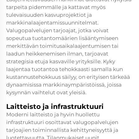
tarpeita pidemmälle ja kattavat myös
tulevaisuuden kasvuprojektiot ja
markkinalaajentamissuunnitelmat.
Valugopalvelujen tarjoajat, jotka voivat
sopeutua tuotantomäärien lisääntymiseen
merkittävän toimitusaikalaajentumisen tai
laadun heikkenemisen ilman, tarjoavat
strategisia etuja kasvaville yrityksille. Kyky
laajentaa tuotantoa tehokkaasti samalla kun
kustannustehokkuus säilyy, on erityisen tärkeää
dynaamisissa markkinaympäristöissä, joissa
kysynnän vaihtelut ovat yleisiä.
Laitteisto ja infrastruktuuri
Moderni laitteisto ja hyvin huollettu
infrastruktuuri osoittavat valugopalvelujen
tarjoajien toiminnallista kehittyneisyyttä ja
luotettavuutta. Tilanmukaiset uunit,