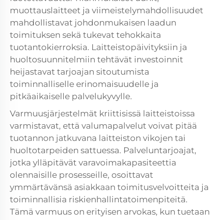
muottauslaitteet ja viimeistelymahdollisuudet
mahdollistavat johdonmukaisen laadun
toimituksen sekä tukevat tehokkaita
tuotantokierroksia. Laitteistopäivityksiin ja
huoltosuunnitelmiin tehtävät investoinnit
heijastavat tarjoajan sitoutumista
toiminnalliselle erinomaisuudelle ja
pitkäaikaiselle palvelukyvylle.
Varmuusjärjestelmät kriittisissä laitteistoissa
varmistavat, että valumapalvelut voivat pitää
tuotannon jatkuvana laitteiston vikojen tai
huoltotarpeiden sattuessa. Palveluntarjoajat,
jotka ylläpitävät varavoimakapasiteettia
olennaisille prosesseille, osoittavat
ymmärtävänsä asiakkaan toimitusvelvoitteita ja
toiminnallisia riskienhallintatoimenpiteitä.
Tämä varmuus on erityisen arvokas, kun tuetaan