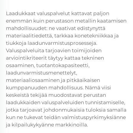
Laadukkaat valuspalvelut kattavat paljon
enemmän kuin perustason metallin kaatamisen
mahdollisuudet: ne vaativat edistynyttä
materiaalitiedettä, tarkkaa konetekniikkaa ja
tiukkoja laadunvarmistusprosesseja.
Valuspalveluita tarjoavien toimijoiden
arviointikriteerit täytyy kattaa tekninen
osaaminen, tuotantokapasiteetti,
laadunvarmistusmenettelyt,
materiaaliosaaminen ja pitkäaikaisen
kumppanuuden mahdollisuus. Nämä viisi
keskeistä tekijää muodostavat perustan
laadukkaiden valuspalveluiden tunnistamiselle,
jotka tarjoavat johdonmukaisia tuloksia samalla
kun ne tukevat teidän valmistuspyrkimyksiänne
ja kilpailukykyänne markkinoilla.