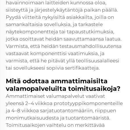
havainnoimaan laitteiden kunnossa oloa,
siisteyttä ja järjestelykäytäntöjä paikan päällä.
Pyydä viitteitä nykyisiltä asiakkailta, joilla on
samankaltaisia sovelluksia, ja tarkastele
näytekomponentteja tai tapaustutkimuksia,
jotka osoittavat heidän saavuttamaansa laatua.
Varmista, että heidän testausmahdollisuutensa
vastaavat komponenttisi vaatimuksia, ja
varmista, että he pitävät yllä teollisuusalalleesi
tai sovellukseesi sopivia sertifikaatteja.
Mitä odottaa ammattimaisilta
valamopalveluilta toimitusaikoja?
Ammattimaiset valumapalvelut vaativat
yleensä 2–4 viikkoa prototyyppikomponenteille
ja 4–8 viikkoa sarjatuotantomääriin, riippuen
monimutkaisuudesta ja tuotantomääristä.
Toimitusaikojen vaihtelu on merkittävää