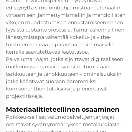
Modernit valumispalvelut hyödyntävät
edistynyttä simulointiohjelmistoa materiaalin
virtaamisen, jähmettymismallin ja mahdollisten
vikojen muodostumisen ennustamiseen ennen
fyysistä tuotantoprosessia. Tämä laskennallinen
lähestymistapa vähentää kokeilu- ja virhe-
toistojen määrää ja parantaa ensimmäisellä
kerralla saavutettavaa laatutasoa.
Palveluntarjoajat, jotka sijoittavat digitaaliseen
mallinnukseen, osoittavat sitoutumistaan
tarkkuuteen ja tehokkuuteen – ominaisuuksiin,
jotka kääntyvät suoraan paremmiksi
komponenttien tuloksiksi ja pienentävät
projektiriskejä.
Materiaalitieteellinen osaaminen
Poikkeukselliset valumopalvelujen tarjoajat
omistavat syvän ymmärryksen metallurgiasta,
seosten koostumuksesta ja materiaalien