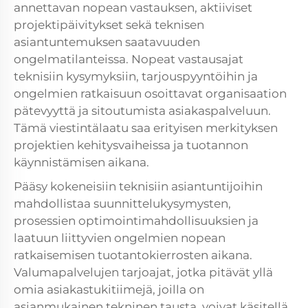
annettavan nopean vastauksen, aktiiviset
projektipäivitykset sekä teknisen
asiantuntemuksen saatavuuden
ongelmatilanteissa. Nopeat vastausajat
teknisiin kysymyksiin, tarjouspyyntöihin ja
ongelmien ratkaisuun osoittavat organisaation
pätevyyttä ja sitoutumista asiakaspalveluun.
Tämä viestintälaatu saa erityisen merkityksen
projektien kehitysvaiheissa ja tuotannon
käynnistämisen aikana.
Pääsy kokeneisiin teknisiin asiantuntijoihin
mahdollistaa suunnittelukysymysten,
prosessien optimointimahdollisuuksien ja
laatuun liittyvien ongelmien nopean
ratkaisemisen tuotantokierrosten aikana.
Valumapalvelujen tarjoajat, jotka pitävät yllä
omia asiakastukitiimejä, joilla on
asianmukainen tekninen tausta, voivat käsitellä