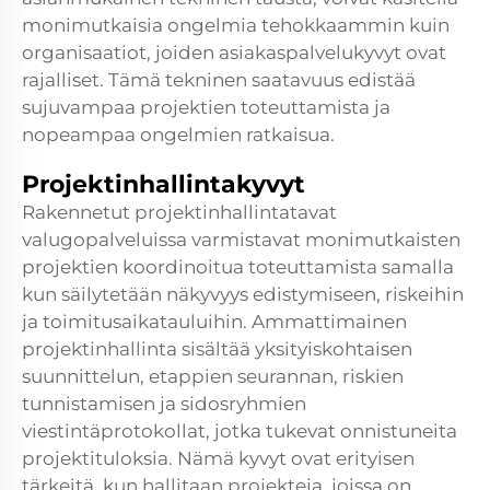
monimutkaisia ongelmia tehokkaammin kuin
organisaatiot, joiden asiakaspalvelukyvyt ovat
rajalliset. Tämä tekninen saatavuus edistää
sujuvampaa projektien toteuttamista ja
nopeampaa ongelmien ratkaisua.
Projektinhallintakyvyt
Rakennetut projektinhallintatavat
valugopalveluissa varmistavat monimutkaisten
projektien koordinoitua toteuttamista samalla
kun säilytetään näkyvyys edistymiseen, riskeihin
ja toimitusaikatauluihin. Ammattimainen
projektinhallinta sisältää yksityiskohtaisen
suunnittelun, etappien seurannan, riskien
tunnistamisen ja sidosryhmien
viestintäprotokollat, jotka tukevat onnistuneita
projektituloksia. Nämä kyvyt ovat erityisen
tärkeitä, kun hallitaan projekteja, joissa on