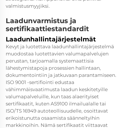
valmistusmyyjiksi.
Laadunvarmistus ja
sertifikaattiestandardit
Laadunhallintajärjestelmät
Kevyt ja luotettava laadunhallintajärjestelmä
muodostaa luotettavien valumapalvelujen
perustan, tarjoamalla systemaattisia
lähestymistapoja prosessien hallintaan,
dokumentointiin ja jatkuvaan parantamiseen.
ISO 9001 -sertifiointi edustaa
vähimmäisvaatimusta laadun keskitetyille
valumapalveluille, kun taas alaerityiset
sertifikaatit, kuten AS9100 ilmailualalle tai
ISO/TS 16949 autoteollisuudelle, osoittavat
erikoistunutta osaamista säänneltyihin
markkinoihin. Nämä sertifikaatit viittaavat