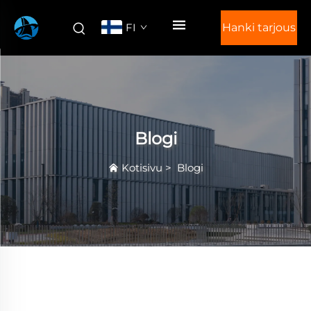
FI
Hanki tarjous
Blogi
Kotisivu
>
Blogi