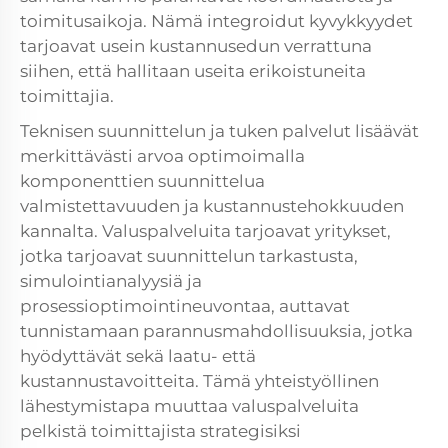
toimitusaikoja. Nämä integroidut kyvykkyydet
tarjoavat usein kustannusedun verrattuna
siihen, että hallitaan useita erikoistuneita
toimittajia.
Teknisen suunnittelun ja tuken palvelut lisäävät
merkittävästi arvoa optimoimalla
komponenttien suunnittelua
valmistettavuuden ja kustannustehokkuuden
kannalta. Valuspalveluita tarjoavat yritykset,
jotka tarjoavat suunnittelun tarkastusta,
simulointianalyysiä ja
prosessioptimointineuvontaa, auttavat
tunnistamaan parannusmahdollisuuksia, jotka
hyödyttävät sekä laatu- että
kustannustavoitteita. Tämä yhteistyöllinen
lähestymistapa muuttaa valuspalveluita
pelkistä toimittajista strategisiksi