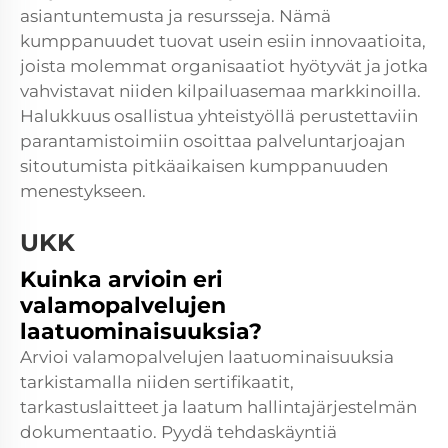
asiantuntemusta ja resursseja. Nämä
kumppanuudet tuovat usein esiin innovaatioita,
joista molemmat organisaatiot hyötyvät ja jotka
vahvistavat niiden kilpailuasemaa markkinoilla.
Halukkuus osallistua yhteistyöllä perustettaviin
parantamistoimiin osoittaa palveluntarjoajan
sitoutumista pitkäaikaisen kumppanuuden
menestykseen.
UKK
Kuinka arvioin eri
valamopalvelujen
laatuominaisuuksia?
Arvioi valamopalvelujen laatuominaisuuksia
tarkistamalla niiden sertifikaatit,
tarkastuslaitteet ja laatum hallintajärjestelmän
dokumentaatio. Pyydä tehdaskäyntiä