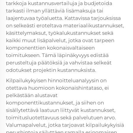
tarkkoja kustannusvertailuja ja budjetoida
tarkasti ilman yllättäviä lisämaksuja tai
laajentuvaa työaluetta. Kattavissa tarjouksissa
on selkeästi eroteltava materiaalikustannukset,
käsittelymaksut, työkalukustannukset sekä
kaikki muut lisäpalvelut, jotka ovat tarpeen
komponenttien kokonaisvaltaiseen
toimitukseen. Tämä läpinäkyvyys edistää
perusteltuja päätöksiä ja vahvistaa selkeät
odotukset projektin kustannuksista.
Kilpailukykyisen hinnoitteluanalyysin on
otettava huomioon kokonaishintataso, ei
pelkästään alustavat
komponenttikustannukset, ja siihen on
sisällytettävä laatuun liittyvät kustannukset,
toimitusluotettavuus sekä palvelutuen arvo.
Valumapalvelut, jotka tarjoavat kilpailukykyisiä
perushintoja säilyttäen samalla erinomaisen