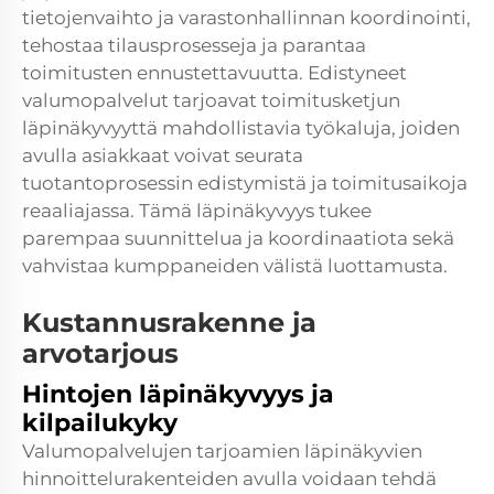
tietojenvaihto ja varastonhallinnan koordinointi,
tehostaa tilausprosesseja ja parantaa
toimitusten ennustettavuutta. Edistyneet
valumopalvelut tarjoavat toimitusketjun
läpinäkyvyyttä mahdollistavia työkaluja, joiden
avulla asiakkaat voivat seurata
tuotantoprosessin edistymistä ja toimitusaikoja
reaaliajassa. Tämä läpinäkyvyys tukee
parempaa suunnittelua ja koordinaatiota sekä
vahvistaa kumppaneiden välistä luottamusta.
Kustannusrakenne ja
arvotarjous
Hintojen läpinäkyvyys ja
kilpailukyky
Valumopalvelujen tarjoamien läpinäkyvien
hinnoittelurakenteiden avulla voidaan tehdä