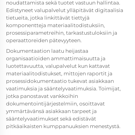
noudattamista sekä tuotet vastuun hallintaa.
Edistyneet valupalvelut ylläpitävät digitaalisia
tietueita, jotka linkittävät tiettyjä
komponentteja materiaalitodistuksiin,
prosessiparametreihin, tarkastustuloksiin ja
operaattoreiden pätevyyteen.
Dokumentaation laatu heijastaa
organisaatioiden ammattimaisuutta ja
luotettavuutta,
valupalvelut
kun kattavat
materiaalitodistukset, mittojen raportit ja
prosessidokumentaatio tukevat asiakkaan
vaatimuksia ja sääntelyvaatimuksia. Toimijat,
jotka panostavat vankkoihin
dokumentointijärjestelmiin, osoittavat
ymmärtävänsä asiakkaan tarpeet ja
sääntelyvaatimukset sekä edistävät
pitkäaikaisten kumppanuuksien menestystä.