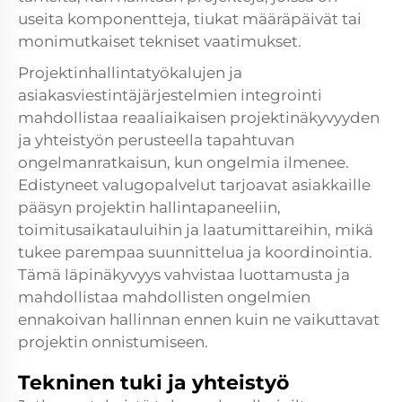
useita komponentteja, tiukat määräpäivät tai
monimutkaiset tekniset vaatimukset.
Projektinhallintatyökalujen ja
asiakasviestintäjärjestelmien integrointi
mahdollistaa reaaliaikaisen projektinäkyvyyden
ja yhteistyön perusteella tapahtuvan
ongelmanratkaisun, kun ongelmia ilmenee.
Edistyneet valugopalvelut tarjoavat asiakkaille
pääsyn projektin hallintapaneeliin,
toimitusaikatauluihin ja laatumittareihin, mikä
tukee parempaa suunnittelua ja koordinointia.
Tämä läpinäkyvyys vahvistaa luottamusta ja
mahdollistaa mahdollisten ongelmien
ennakoivan hallinnan ennen kuin ne vaikuttavat
projektin onnistumiseen.
Tekninen tuki ja yhteistyö