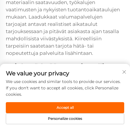
materiaalin saatavuuden, työkalujen
vaatimusten ja nykyisten tuotantoaikataulujen
mukaan. Laadukkaat valumapalvelujen
tarjoajat antavat realistiset aikataulut
tarjouksessaan ja pitävät asiakasta ajan tasalla
mahdollisista viivästyksistä. Kiireellisiin
tarpeisiin saatetaan tarjota hätä- tai
nopeutettuja palveluita lisähintaan.
Kuinka tärkeää maantieteellinen
läheisyys on valuessapalvelujen
We value your privacy
valinnassa?
We use cookies and similar tools to provide our services.
If you don't want to accept all cookies, click Personalize
Maantieteellinen läheisyys tarjoaa etuja
cookies.
viestinnässä, kuljetuskustannuksissa ja
hätätukipalveluissa, mutta sitä ei tulisi asettaa
Accept all
laatu- ja toimintakykyä koskevien näkökohtien
yläpuolelle valittaessa valumopalveluita.
Personalize cookies
Paikallisilla toimijoilla on helpompi käydä