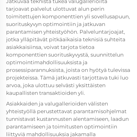
Jatkuvaa teknistä tukea valugallerioilta
tarjoavat palvelut ulottuvat alun perin
toimitettujen komponenttien yli sovellusapuun,
suorituskyvyn optimointiin ja jatkuvan
parantamisen yhteistyöhön. Palveluntarjoajat,
jotka ylläpitävät pitkäaikaisia teknisiä suhteita
asiakkaisiinsa, voivat tarjota tietoa
komponenttien suorituskyvystä, suunnittelun
optimointimahdollisuuksista ja
prosessiparannuksista, joista on hyötyä tulevissa
projekteissa. Tämä jatkuvasti tarjottava tuki luo
arvoa, joka ulottuu selvästi yksittäisten
kaupallisten transaktioiden yli.
Asiakkaiden ja valugallerioiden välisten
yhteistyöllä perustettavat parantamisohjelmat
tunnistavat kustannusten alentamiseen, laadun
parantamiseen ja toimitusten optimointiin
liittyviä mahdollisuuksia jakamalla