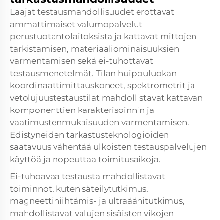
Laajat testausmahdollisuudet erottavat
ammattimaiset valumopalvelut
perustuotantolaitoksista ja kattavat mittojen
tarkistamisen, materiaaliominaisuuksien
varmentamisen sekä ei-tuhottavat
testausmenetelmät. Tilan huippuluokan
koordinaattimittauskoneet, spektrometrit ja
vetolujuustestaustilat mahdollistavat kattavan
komponenttien karakterisoinnin ja
vaatimustenmukaisuuden varmentamisen.
Edistyneiden tarkastusteknologioiden
saatavuus vähentää ulkoisten testauspalvelujen
käyttöä ja nopeuttaa toimitusaikoja.
Ei-tuhoavaa testausta mahdollistavat
toiminnot, kuten säteilytutkimus,
magneettihiihtämis- ja ultraäänitutkimus,
mahdollistavat valujen sisäisten vikojen