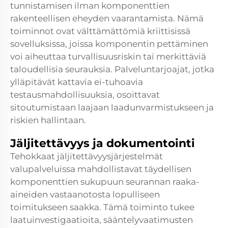
tunnistamisen ilman komponenttien
rakenteellisen eheyden vaarantamista. Nämä
toiminnot ovat välttämättömiä kriittisissä
sovelluksissa, joissa komponentin pettäminen
voi aiheuttaa turvallisuusriskin tai merkittäviä
taloudellisia seurauksia. Palveluntarjoajat, jotka
ylläpitävät kattavia ei-tuhoavia
testausmahdollisuuksia, osoittavat
sitoutumistaan laajaan laadunvarmistukseen ja
riskien hallintaan.
Jäljitettävyys ja dokumentointi
Tehokkaat jäljitettävyysjärjestelmät
valupalveluissa mahdollistavat täydellisen
komponenttien sukupuun seurannan raaka-
aineiden vastaanotosta lopulliseen
toimitukseen saakka. Tämä toiminto tukee
laatuinvestigaatioita, sääntelyvaatimusten