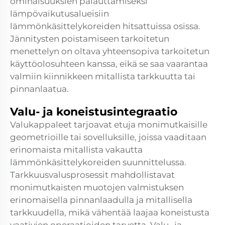
ominaisuuksien palauttamiseksi
lämpövaikutusalueisiin
lämmönkäsittelykoreiden hitsattuissa osissa.
Jännitysten poistamiseen tarkoitetun
menettelyn on oltava yhteensopiva tarkoitetun
käyttöolosuhteen kanssa, eikä se saa vaarantaa
valmiin kiinnikkeen mitallista tarkkuutta tai
pinnanlaatua.
Valu- ja koneistusintegraatio
Valukappaleet tarjoavat etuja monimutkaisille
geometrioille tai sovelluksille, joissa vaaditaan
erinomaista mitallista vakautta
lämmönkäsittelykoreiden suunnittelussa.
Tarkkuusvalusprosessit mahdollistavat
monimutkaisten muotojen valmistuksen
erinomaisella pinnanlaadulla ja mitallisella
tarkkuudella, mikä vähentää laajaa koneistusta