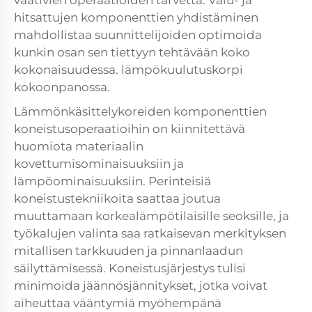
vaativien operaatioiden tarvetta. Valu- ja
hitsattujen komponenttien yhdistäminen
mahdollistaa suunnittelijoiden optimoida
kunkin osan sen tiettyyn tehtävään koko
kokonaisuudessa.
lämpökuulutuskorpi
kokoonpanossa.
Lämmönkäsittelykoreiden komponenttien
koneistusoperaatioihin on kiinnitettävä
huomiota materiaalin
kovettumisominaisuuksiin ja
lämpöominaisuuksiin. Perinteisiä
koneistustekniikoita saattaa joutua
muuttamaan korkealämpötilaisille seoksille, ja
työkalujen valinta saa ratkaisevan merkityksen
mitallisen tarkkuuden ja pinnanlaadun
säilyttämisessä. Koneistusjärjestys tulisi
minimoida jäännösjännitykset, jotka voivat
aiheuttaa vääntymiä myöhempänä