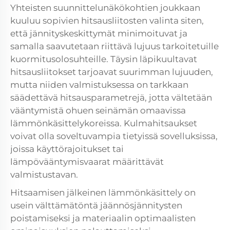
Yhteisten suunnittelunäkökohtien joukkaan
kuuluu sopivien hitsausliitosten valinta siten,
että jännityskeskittymät minimoituvat ja
samalla saavutetaan riittävä lujuus tarkoitetuille
kuormitusolosuhteille. Täysin läpikuultavat
hitsausliitokset tarjoavat suurimman lujuuden,
mutta niiden valmistuksessa on tarkkaan
säädettävä hitsausparametrejä, jotta vältetään
vääntymistä ohuen seinämän omaavissa
lämmönkäsittelykoreissa. Kulmahitsaukset
voivat olla soveltuvampia tietyissä sovelluksissa,
joissa käyttörajoitukset tai
lämpövääntymisvaarat määrittävät
valmistustavan.
Hitsaamisen jälkeinen lämmönkäsittely on
usein välttämätöntä jäännösjännitysten
poistamiseksi ja materiaalin optimaalisten