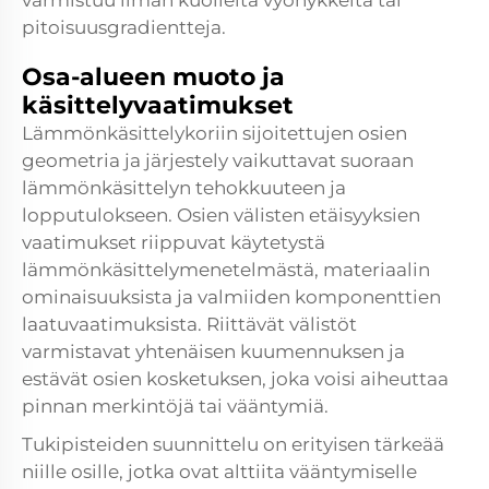
varmistuu ilman kuolleita vyöhykkeitä tai
pitoisuusgradientteja.
Osa-alueen muoto ja
käsittelyvaatimukset
Lämmönkäsittelykoriin sijoitettujen osien
geometria ja järjestely vaikuttavat suoraan
lämmönkäsittelyn tehokkuuteen ja
lopputulokseen. Osien välisten etäisyyksien
vaatimukset riippuvat käytetystä
lämmönkäsittelymenetelmästä, materiaalin
ominaisuuksista ja valmiiden komponenttien
laatuvaatimuksista. Riittävät välistöt
varmistavat yhtenäisen kuumennuksen ja
estävät osien kosketuksen, joka voisi aiheuttaa
pinnan merkintöjä tai vääntymiä.
Tukipisteiden suunnittelu on erityisen tärkeää
niille osille, jotka ovat alttiita vääntymiselle