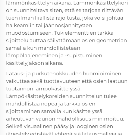
lämmönkäsittelyn aikana. Lämmönkäsittelykori
on suunniteltava siten, että se tarjoaa riittävän
tuen ilman liiallista rajoitusta, joka voisi johtaa
halkeamiin tai jäännösjännitysten
muodostumiseen. Tukielementtien tarkka
sijoittelu auttaa säilyttämään osien geometrian
samalla kun mahdollistetaan
lämpölaajeneminen ja -supistuminen
käsittelyjakson aikana.
Lataus- ja purkutehokkuuden huomioiminen
vaikuttaa sekä tuottavuuteen että osien laatuun
tuotannon lämpökäsittelyssä.
Lämpökäsittelykoreiden suunnittelun tulee
mahdollistaa nopea ja tarkka osien
sijoittaminen samalla kun käsittelyssä
aiheutuvan vaurion mahdollisuus minimoituu.
Selkeä visuaalinen pääsy ja looginen osien
järjestely edistävät yhtenäisiä latausmalleja ja