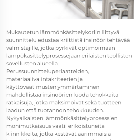
Mukautetun lämmönkäsittelykoriin liittyvä
suunnittelu edustaa kriittistä insinööritehtävää
valmistajille, jotka pyrkivät optimoimaan
lämpökäsittelyprosessejaan erilaisten teollisten
sovellusten alueella.
Perussuunnitteluperiaatteiden,
materiaalivalintakriteerien ja
käyttövaatimusten ymmärtäminen
mahdollistaa insinöörien luoda tehokkaita
ratkaisuja, jotka maksimoivat sekä tuotteen
laadun että tuotannon tehokkuuden.
Nykyaikaisten lämmönkäsittelyprosessien
monimutkaisuus vaatii erikoistuneita
kiinnikkeitä, jotka kestävät äärimmäisiä