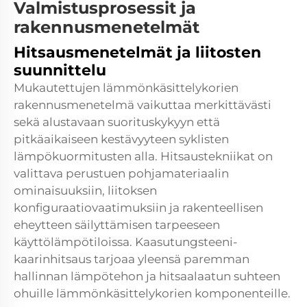
Valmistusprosessit ja
rakennusmenetelmät
Hitsausmenetelmät ja liitosten
suunnittelu
Mukautettujen lämmönkäsittelykorien
rakennusmenetelmä vaikuttaa merkittävästi
sekä alustavaan suorituskykyyn että
pitkäaikaiseen kestävyyteen syklisten
lämpökuormitusten alla. Hitsaustekniikat on
valittava perustuen pohjamateriaalin
ominaisuuksiin, liitoksen
konfiguraatiovaatimuksiin ja rakenteellisen
eheytteen säilyttämisen tarpeeseen
käyttölämpötiloissa. Kaasutungsteeni-
kaarinhitsaus tarjoaa yleensä paremman
hallinnan lämpötehon ja hitsaalaatun suhteen
ohuille lämmönkäsittelykorien komponenteille.