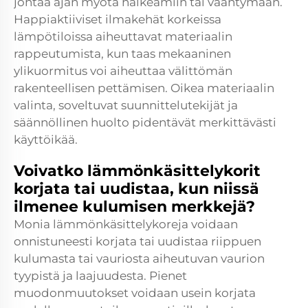
johtaa ajan myötä halkeamiin tai vääntymään.
Happiaktiiviset ilmakehät korkeissa
lämpötiloissa aiheuttavat materiaalin
rappeutumista, kun taas mekaaninen
ylikuormitus voi aiheuttaa välittömän
rakenteellisen pettämisen. Oikea materiaalin
valinta, soveltuvat suunnittelutekijät ja
säännöllinen huolto pidentävät merkittävästi
käyttöikää.
Voivatko lämmönkäsittelykorit
korjata tai uudistaa, kun niissä
ilmenee kulumisen merkkejä?
Monia lämmönkäsittelykoreja voidaan
onnistuneesti korjata tai uudistaa riippuen
kulumasta tai vauriosta aiheutuvan vaurion
tyypistä ja laajuudesta. Pienet
muodonmuutokset voidaan usein korjata