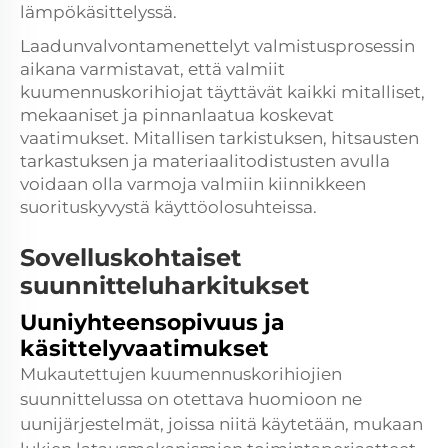
lämpökäsittelyssä.
Laadunvalvontamenettelyt valmistusprosessin
aikana varmistavat, että valmiit
kuumennuskorihiojat täyttävät kaikki mitalliset,
mekaaniset ja pinnanlaatua koskevat
vaatimukset. Mitallisen tarkistuksen, hitsausten
tarkastuksen ja materiaalitodistusten avulla
voidaan olla varmoja valmiin kiinnikkeen
suorituskyvystä käyttöolosuhteissa.
Sovelluskohtaiset
suunnitteluharkitukset
Uuniyhteensopivuus ja
käsittelyvaatimukset
Mukautettujen kuumennuskorihiojien
suunnittelussa on otettava huomioon ne
uunijärjestelmät, joissa niitä käytetään, mukaan