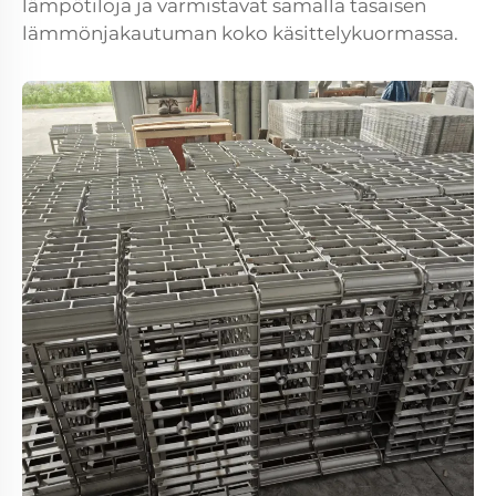
lämpötiloja ja varmistavat samalla tasaisen
lämmönjakautuman koko käsittelykuormassa.