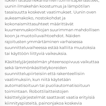
lukien latausmekanismien toimintaperiaatteet,
uunin ilmakehän koostumus ja lämpötilan
tasaisuutta koskevat vaatimukset. Uunin oven
aukeamakoko, nostokohdat ja
kokonaismittasuhteet määrittävät
kuumennuskorihiojan suurimman mahdollisen
koon ja muotoiluvaihtoehdot. Näiden
rajoitusten ymmärtäminen varhaisessa
suunnitteluvaiheessa estää kalliita muutoksia
tai käyttöön liittyviä vaikeuksia.
Käsittelyjärjestelmän yhteensopivuus vaikuttaa
sekä lämmönkäsittelykoreiden
suunnittelupiirteisiin että rakenteellisiin
vaatimuksiin, kun niitä käytetään
automatisoituun tai puoliautomatisoituun
toimintaan. Robottilaitteistojen
käsittelyjärjestelmät saattavat vaatia erityisiä
kiinnityspisteitä, painonjakoa koskevia