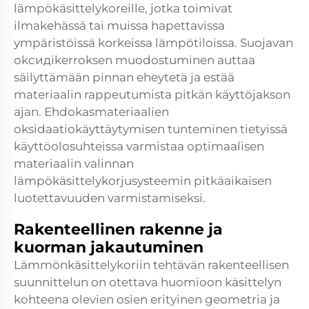
lämpökäsittelykoreille, jotka toimivat
ilmakehässä tai muissa hapettavissa
ympäristöissä korkeissa lämpötiloissa. Suojavan
okсидikerroksen muodostuminen auttaa
säilyttämään pinnan eheytetä ja estää
materiaalin rappeutumista pitkän käyttöjakson
ajan. Ehdokasmateriaalien
oksidaatiokäyttäytymisen tunteminen tietyissä
käyttöolosuhteissa varmistaa optimaalisen
materiaalin valinnan
lämpökäsittelykorjusysteemin pitkäaikaisen
luotettavuuden varmistamiseksi.
Rakenteellinen rakenne ja
kuorman jakautuminen
Lämmönkäsittelykoriin tehtävän rakenteellisen
suunnittelun on otettava huomioon käsittelyn
kohteena olevien osien erityinen geometria ja