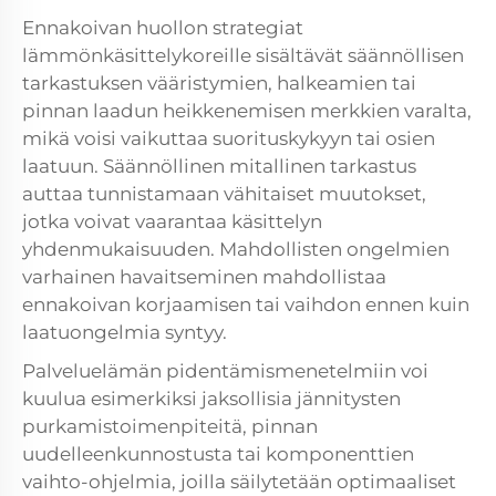
Ennakoivan huollon strategiat
lämmönkäsittelykoreille sisältävät säännöllisen
tarkastuksen vääristymien, halkeamien tai
pinnan laadun heikkenemisen merkkien varalta,
mikä voisi vaikuttaa suorituskykyyn tai osien
laatuun. Säännöllinen mitallinen tarkastus
auttaa tunnistamaan vähitaiset muutokset,
jotka voivat vaarantaa käsittelyn
yhdenmukaisuuden. Mahdollisten ongelmien
varhainen havaitseminen mahdollistaa
ennakoivan korjaamisen tai vaihdon ennen kuin
laatuongelmia syntyy.
Palveluelämän pidentämismenetelmiin voi
kuulua esimerkiksi jaksollisia jännitysten
purkamistoimenpiteitä, pinnan
uudelleenkunnostusta tai komponenttien
vaihto-ohjelmia, joilla säilytetään optimaaliset