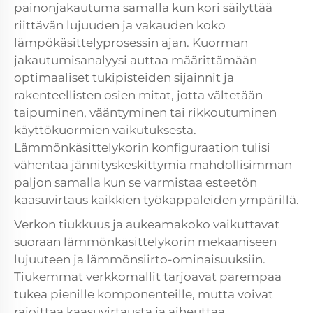
painonjakautuma samalla kun kori säilyttää
riittävän lujuuden ja vakauden koko
lämpökäsittelyprosessin ajan. Kuorman
jakautumisanalyysi auttaa määrittämään
optimaaliset tukipisteiden sijainnit ja
rakenteellisten osien mitat, jotta vältetään
taipuminen, vääntyminen tai rikkoutuminen
käyttökuormien vaikutuksesta.
Lämmönkäsittelykorin konfiguraation tulisi
vähentää jännityskeskittymiä mahdollisimman
paljon samalla kun se varmistaa esteetön
kaasuvirtaus kaikkien työkappaleiden ympärillä.
Verkon tiukkuus ja aukeamakoko vaikuttavat
suoraan lämmönkäsittelykorin mekaaniseen
lujuuteen ja lämmönsiirto-ominaisuuksiin.
Tiukemmat verkkomallit tarjoavat parempaa
tukea pienille komponenteille, mutta voivat
rajoittaa kaasuvirtausta ja aiheuttaa