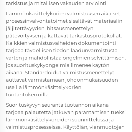
tarkistus ja mitallisen vakauden arviointi.
Lämmönkäsittelykorien valmistuksen aikaiset
prosessinvalvontatoimet sisältävät materiaalin
jäljitettävyyden, hitsausmenettelyn
pätevöityksen ja kattavat tarkastusprotokollat.
Kaikkien valmistusvaiheiden dokumentointi
tarjoaa täydellisen tiedon laadunvarmistusta
varten ja mahdollistaa ongelmien selvittämisen,
jos suorituskykyongelmia ilmenee käytön
aikana. Standardoidut valmistusmenettelyt
auttavat varmistamaan johdonmukaisuuden
useilla lämmönkäsittelykorien
tuotantokerroilla.
Suorituskyvyn seuranta tuotannon aikana
tarjoaa palautetta jatkuvan parantamisen tueksi
lämmönkäsittelykoreiden suunnittelussa ja
valmistusprosesseissa. Käyttöiän, vianmuotojen