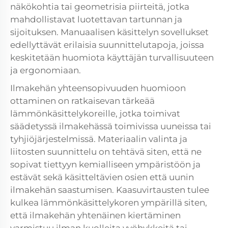
näkökohtia tai geometrisia piirteitä, jotka
mahdollistavat luotettavan tartunnan ja
sijoituksen. Manuaalisen käsittelyn sovellukset
edellyttävät erilaisia suunnittelutapoja, joissa
keskitetään huomiota käyttäjän turvallisuuteen
ja ergonomiaan.
Ilmakehän yhteensopivuuden huomioon
ottaminen on ratkaisevan tärkeää
lämmönkäsittelykoreille, jotka toimivat
säädetyssä ilmakehässä toimivissa uuneissa tai
tyhjiöjärjestelmissä. Materiaalin valinta ja
liitosten suunnittelu on tehtävä siten, että ne
sopivat tiettyyn kemialliseen ympäristöön ja
estävät sekä käsitteltävien osien että uunin
ilmakehän saastumisen. Kaasuvirtausten tulee
kulkea lämmönkäsittelykoren ympärillä siten,
että ilmakehän yhtenäinen kiertäminen