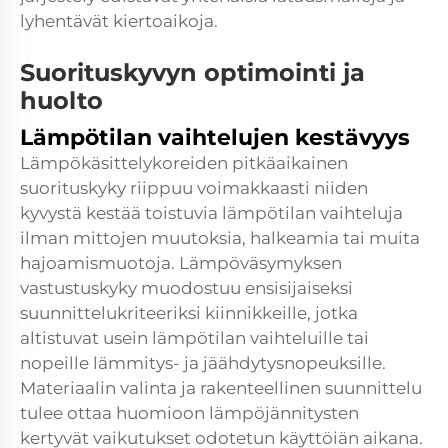
lyhentävät kiertoaikoja.
Suorituskyvyn optimointi ja
huolto
Lämpötilan vaihtelujen kestävyys
Lämpökäsittelykoreiden pitkäaikainen
suorituskyky riippuu voimakkaasti niiden
kyvystä kestää toistuvia lämpötilan vaihteluja
ilman mittojen muutoksia, halkeamia tai muita
hajoamismuotoja. Lämpöväsymyksen
vastustuskyky muodostuu ensisijaiseksi
suunnittelukriteeriksi kiinnikkeille, jotka
altistuvat usein lämpötilan vaihteluille tai
nopeille lämmitys- ja jäähdytysnopeuksille.
Materiaalin valinta ja rakenteellinen suunnittelu
tulee ottaa huomioon lämpöjännitysten
kertyvät vaikutukset odotetun käyttöiän aikana.