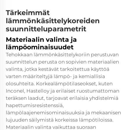
Tärkeimmät
lämmönkäsittelykoreiden
suunnitteluparametrit
Materiaalin valinta ja
lämpöominaisuudet
Tehokkaan lämmönkäsittelykoriin perustuvan
suunnittelun perusta on sopivien materiaalien
valinta, jotka kestävät tarkoitettua käyttöä
varten määriteltyjä lämpö- ja kemiallisia
olosuhteita. Korkealämpötilaseokset, kuten
Inconel, Hastelloy ja erilaiset ruostumattoman
teräksen laadut, tarjoavat erilaisia yhdistelmiä
hapettumisresistenssiä,
lämpölaajenemisominaisuuksia ja mekaanisen
lujuuden säilymistä korkeissa lämpötiloissa.
Materiaalin valinta vaikuttaa suoraan