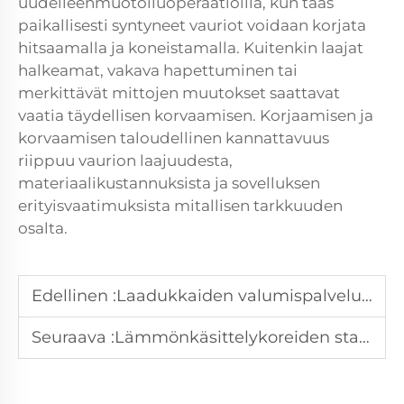
uudelleenmuotoiluoperaatioilla, kun taas
paikallisesti syntyneet vauriot voidaan korjata
hitsaamalla ja koneistamalla. Kuitenkin laajat
halkeamat, vakava hapettuminen tai
merkittävät mittojen muutokset saattavat
vaatia täydellisen korvaamisen. Korjaamisen ja
korvaamisen taloudellinen kannattavuus
riippuu vaurion laajuudesta,
materiaalikustannuksista ja sovelluksen
erityisvaatimuksista mitallisen tarkkuuden
osalta.
Edellinen :
Laadukkaiden valumispalvelujen valinta: 5 keskeistä tekijää
Seuraava :
Lämmönkäsittelykoreiden standardit: teollisuuden vaatimukset