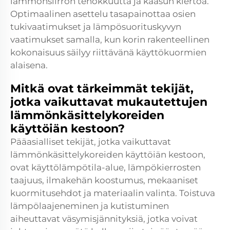
lämmönsiirron tehokkuutta ja kaasun kiertoa.
Optimaalinen asettelu tasapainottaa osien
tukivaatimukset ja lämpösuorituskyvyn
vaatimukset samalla, kun korin rakenteellinen
kokonaisuus säilyy riittävänä käyttökuormien
alaisena.
Mitkä ovat tärkeimmät tekijät,
jotka vaikuttavat mukautettujen
lämmönkäsittelykoreiden
käyttöiän kestoon?
Pääasialliset tekijät, jotka vaikuttavat
lämmönkäsittelykoreiden käyttöiän kestoon,
ovat käyttölämpötila-alue, lämpökierrosten
taajuus, ilmakehän koostumus, mekaaniset
kuormitusehdot ja materiaalin valinta. Toistuva
lämpölaajeneminen ja kutistuminen
aiheuttavat väsymisjännityksiä, jotka voivat