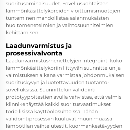
suoritusominaisuudet. Sovelluskohtaisten
lämmönkäsittelykoreiden vioittumismuotojen
tunteminen mahdollistaa asianmukaisten
huoltomenetelmien ja vaihtosuunnitelmien
kehittämisen.
Laadunvarmistus ja
prosessivalvonta
Laadunvarmistusmenettelyjen integrointi koko
lämmönkäsittelykoriin liittyvän suunnittelun ja
valmistuksen aikana varmistaa johdonmukaisen
suorituskyvyn ja luotettavuuden tuotanto-
sovelluksissa. Suunnittelun validointi
prototyyppitestien avulla vahvistaa, että valmis
kiinnike täyttää kaikki suoritusvaatimukset
todellisissa käyttöolosuhteissa. Tähän
validointiprosessiin kuuluvat muun muassa
lämpötilan vaihtelutestit, kuormankestävyyden