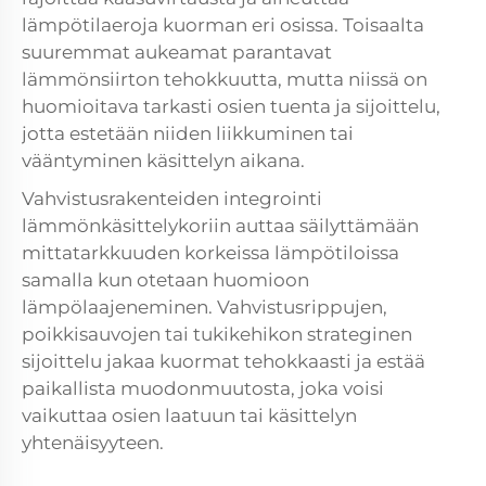
lämpötilaeroja kuorman eri osissa. Toisaalta
suuremmat aukeamat parantavat
lämmönsiirton tehokkuutta, mutta niissä on
huomioitava tarkasti osien tuenta ja sijoittelu,
jotta estetään niiden liikkuminen tai
vääntyminen käsittelyn aikana.
Vahvistusrakenteiden integrointi
lämmönkäsittelykoriin auttaa säilyttämään
mittatarkkuuden korkeissa lämpötiloissa
samalla kun otetaan huomioon
lämpölaajeneminen. Vahvistusrippujen,
poikkisauvojen tai tukikehikon strateginen
sijoittelu jakaa kuormat tehokkaasti ja estää
paikallista muodonmuutosta, joka voisi
vaikuttaa osien laatuun tai käsittelyn
yhtenäisyyteen.