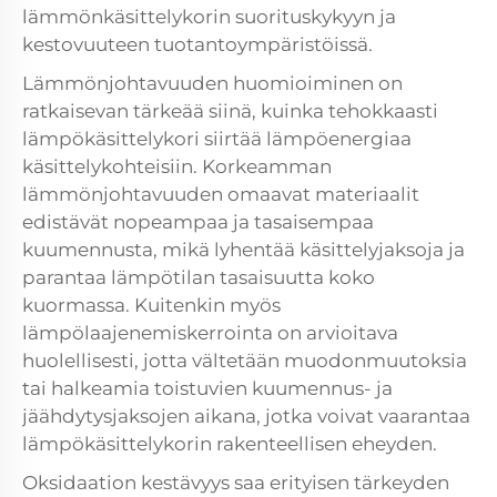
lämmönkäsittelykorin suorituskykyyn ja
kestovuuteen tuotantoympäristöissä.
Lämmönjohtavuuden huomioiminen on
ratkaisevan tärkeää siinä, kuinka tehokkaasti
lämpökäsittelykori siirtää lämpöenergiaa
käsittelykohteisiin. Korkeamman
lämmönjohtavuuden omaavat materiaalit
edistävät nopeampaa ja tasaisempaa
kuumennusta, mikä lyhentää käsittelyjaksoja ja
parantaa lämpötilan tasaisuutta koko
kuormassa. Kuitenkin myös
lämpölaajenemiskerrointa on arvioitava
huolellisesti, jotta vältetään muodonmuutoksia
tai halkeamia toistuvien kuumennus- ja
jäähdytysjaksojen aikana, jotka voivat vaarantaa
lämpökäsittelykorin rakenteellisen eheyden.
Oksidaation kestävyys saa erityisen tärkeyden