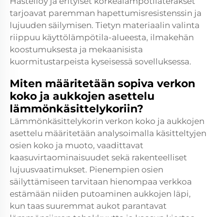
Hastelloy ja erityiset korkealämpötilateräkset
tarjoavat paremman hapettumisresistenssin ja
lujuuden säilymisen. Tietyn materiaalin valinta
riippuu käyttölämpötila-alueesta, ilmakehän
koostumuksesta ja mekaanisista
kuormitustarpeista kyseisessä sovelluksessa.
Miten määritetään sopiva verkon
koko ja aukkojen asettelu
lämmönkäsittelykoriin?
Lämmönkäsittelykorin verkon koko ja aukkojen
asettelu määritetään analysoimalla käsitteltyjen
osien koko ja muoto, vaadittavat
kaasuvirtaominaisuudet sekä rakenteelliset
lujuusvaatimukset. Pienempien osien
säilyttämiseen tarvitaan hienompaa verkkoa
estämään niiden putoaminen aukkojen läpi,
kun taas suuremmat aukot parantavat