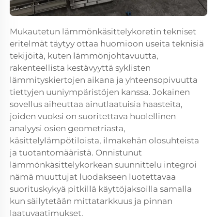
Mukautetun lämmönkäsittelykoretin tekniset
eritelmät täytyy ottaa huomioon useita teknisiä
tekijöitä, kuten lämmönjohtavuutta,
rakenteellista kestävyyttä syklisten
lämmityskiertojen aikana ja yhteensopivuutta
tiettyjen uuniympäristöjen kanssa. Jokainen
sovellus aiheuttaa ainutlaatuisia haasteita,
joiden vuoksi on suoritettava huolellinen
analyysi osien geometriasta,
käsittelylämpötiloista, ilmakehän olosuhteista
ja tuotantomääristä. Onnistunut
lämmönkäsittelykorkean suunnittelu integroi
nämä muuttujat luodakseen luotettavaa
suorituskykyä pitkillä käyttöjaksoilla samalla
kun säilytetään mittatarkkuus ja pinnan
laatuvaatimukset.