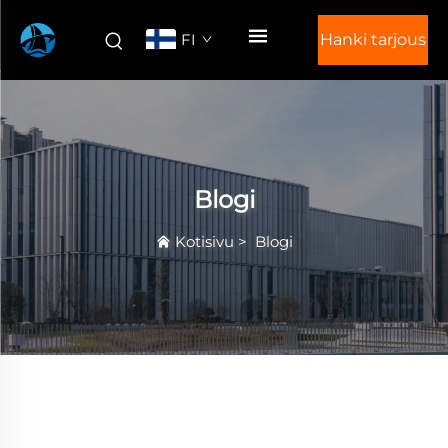
FI
Hanki tarjous
Blogi
Kotisivu
>
Blogi