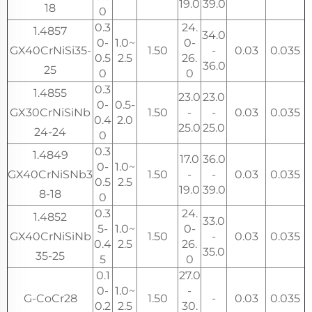
19.0
39.0
18
0
0.3
24.
1.4857
34.0
0-
1.0~
0-
GX40CrNiSi35-
1.50
-
0.03
0.035
0.5
2.5
26.
36.0
25
0
0
0.3
1.4855
23.0
23.0
0-
0.5-
GX30CrNiSiNb
1.50
-
-
0.03
0.035
0.4
2.0
25.0
25.0
24-24
0
0.3
1.4849
17.0
36.0
0-
1.0~
GX40CrNiSNb3
1.50
-
-
0.03
0.035
0.5
2.5
19.0
39.0
8-18
0
0.3
24.
1.4852
33.0
5-
1.0~
0-
GX40CrNiSiNb
1.50
-
0.03
0.035
0.4
2.5
26.
35.0
35-25
5
0
0.1
27.0
0-
1.0~
-
G-CoCr28
1.50
-
0.03
0.035
0.2
2.5
30.