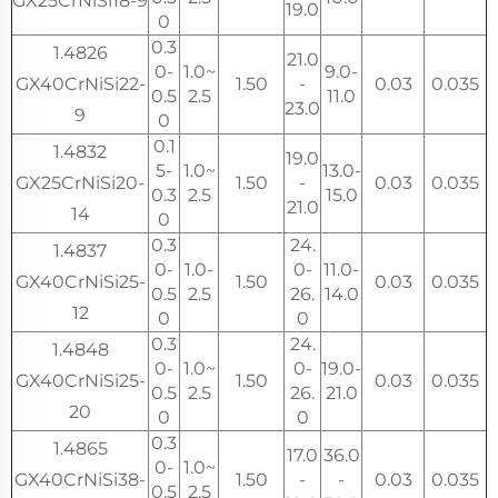
GX25CrNiSi18-9
19.0
0
0.3
1.4826
21.0
0-
1.0~
9.0-
GX40CrNiSi22-
1.50
-
0.03
0.035
0.5
2.5
11.0
23.0
9
0
0.1
1.4832
19.0
5-
1.0~
13.0-
GX25CrNiSi20-
1.50
-
0.03
0.035
0.3
2.5
15.0
21.0
14
0
0.3
24.
1.4837
0-
1.0-
0-
11.0-
GX40CrNiSi25-
1.50
0.03
0.035
0.5
2.5
26.
14.0
12
0
0
0.3
24.
1.4848
0-
1.0~
0-
19.0-
GX40CrNiSi25-
1.50
0.03
0.035
0.5
2.5
26.
21.0
20
0
0
0.3
1.4865
17.0
36.0
0-
1.0~
GX40CrNiSi38-
1.50
-
-
0.03
0.035
0.5
2.5