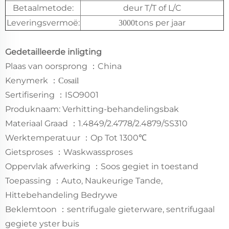
Betaalmetode:
deur T/T of L/C
Leveringsvermoë:
tons per jaar
3000
Gedetailleerde inligting
Plaas van oorsprong
China
：
Kenymerk
：
Cosail
Sertifisering
ISO9001
：
Produknaam: Verhitting-behandelingsbak
Materiaal Graad
1.4849/2.4778/2.4879/SS310
：
Werktemperatuur
Op Tot 1300℃
：
Gietsproses
Waskwassproses
：
Oppervlak afwerking
Soos gegiet in toestand
：
Toepassing
Auto, Naukeurige Tande,
：
Hittebehandeling Bedrywe
Beklemtoon
sentrifugale gieterware, sentrifugaal
：
gegiete yster buis