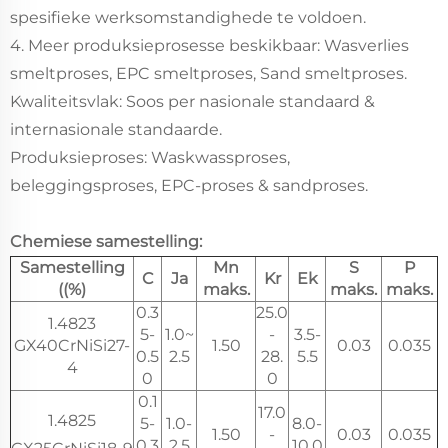
spesifieke werksomstandighede te voldoen.
4. Meer produksieprosesse beskikbaar: Wasverlies
smeltproses, EPC smeltproses, Sand smeltproses.
Kwaliteitsvlak: Soos per nasionale standaard &
internasionale standaarde.
Produksieproses: Waskwassproses,
beleggingsproses, EPC-proses & sandproses.
Chemiese samestelling:
Samestelling
Mn
S
P
C
Ja
Kr
Ek
((%)
maks.
maks.
maks.
0.3
25.0
1.4823
5-
1.0~
-
3.5-
GX40CrNiSi27-
1.50
0.03
0.035
0.5
2.5
28.
5.5
4
0
0
0.1
17.0
1.4825
5-
1.0-
8.0-
1.50
-
0.03
0.035
0.3
2.5
10.0