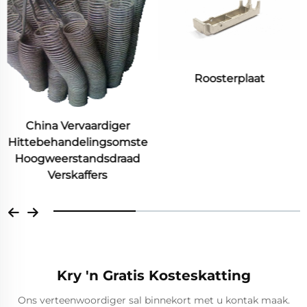
Roosterplaat
CY5SnBiM Legeerstaal
Verlore Was Nikkellegeer
Gietdele
Kry 'n Gratis Kosteskatting
Ons verteenwoordiger sal binnekort met u kontak maak.