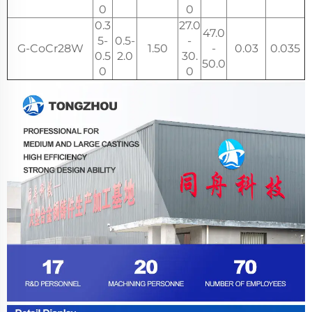
0
0
0.3
27.0
47.0
5-
0.5-
-
G-CoCr28W
1.50
-
0.03
0.035
0.5
2.0
30.
50.0
0
0