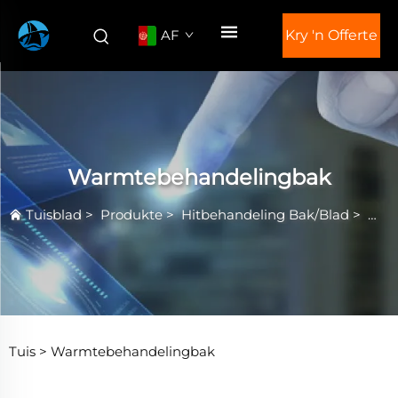
AF
Kry 'n Offerte
Warmtebehandelingbak
Tuisblad
>
Produkte
>
Hitbehandeling Bak/Blad
>
War
Tuis >
Warmtebehandelingbak