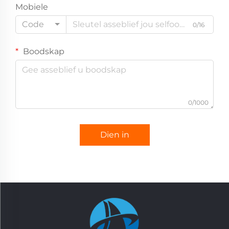
Mobiele
Code
0/16
Boodskap
0/1000
Dien in