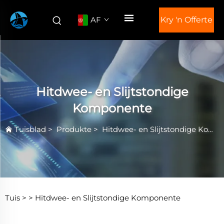
AF
Kry 'n Offerte
Hitdwee- en Slijtstondige
Komponente
Tuisblad
>
Produkte
>
Hitdwee- en Slijtstondige Komponente
Tuis >
>
Hitdwee- en Slijtstondige Komponente