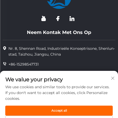
Neem Kontak Met Ons Op
Nr. 8, Shennan Road, Industrieële Konseptrisone, Shenlun-
stad, Taizhou, Jiangsu, China
+86-15298547731
+86-15298547731
We value your privacy
[email protected]
We use cookies and similar tools to provide our services.
If you don't want to accept all cookies, click Personalize
cookies.
Kopiereg © 2026 Jiangsu Tongzhou Hittebestandige Tegnologie-
kompanjie Beperk. Alle regte voorbehou.
Accept all
privaatheid