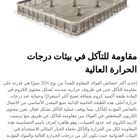
ومة للتآكل في بيئات درجات
رارة العالية
إحدى أكثر خصائص الفولاذ المقاوم للصدأ من نوع 304 تميزًا هي قدرته على
ة التآكل حتى في ظروف حرارية شديدة. يُشكل محتوى الكروم في
ة طبقة أكسيد كروم شفافة تصبح أكثر استقرارًا وحماية عند درجات
 أعلى. هذه الطبقة الحامية الذاتية تمنع المعدن الأساسي من الاتصال
اصر المؤدية للتآكل، مما يوقف عملية التآكل بشكل فعال. يعزز محتوى
ون المنخفض في الفولاذ من مقاومته للتآكل عن طريق منع ترسيب
د الكروم عند حدود الحبيبات، وهو ظاهرة تُعرف باسم الحساسية. هذه
ومة لكل من الحرارة والتآكل تجعله الخيار المثالي للاستخدام في
ات العدوانية حيث تكون كل من درجات الحرارة العالية والمواد المؤدية