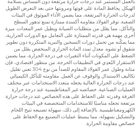
مل المستمر عند درجات حرارة مرتفعة دون المساس بسلامة
ل. يحافظ المادة على قوتها ومرونتها حتى بعد التعرض الطويل
ت الحرارة المرتفعة، مما يضمن الأداء الموثوق في البيئات
ة. توفر الفولاذ مقاومة أكسدة ممتازة تمنع تدهور السطح
كل، مما يقلل من متطلبات الصيانة ويطيل عمر المعدات. ميزة
مهمة هي قدرته الممتازة على التعامل مع الدورات الحرارية،
مكّنه من تحمل دورات التسخين والتبريد المتكررة دون تطوير
 أو تشوه. معدل تمدد المادة الحراري المنخفض يقلل من
 على المكونات أثناء التغيرات في درجة الحرارة، مما يضمن
قرار البُعدِي في التطبيقات الحرجة. من منظور اقتصادي، فإن
متانة وطول عمر الفولاذ المقاوم للصدأ من نوع 304 تعني تقليل
ف الاستبدال والوقوف عن العمل. مقاومته للتآكل الكيميائي
رجات الحرارة العالية يجعله متعدد الاستخدامات عبر مختلف
يات الصناعية. خصائصه غير المغناطيسية عند درجة حرارة
فة وقدرته على الحفاظ على هذه الخصائص عند درجات حرارة
ة تجعله مناسبًا للاستخدامات المتخصصة في البيئات
ومغناطيسية. بالإضافة إلى ذلك، سهولة تصنيعه تتيح اللحام
شكيل بسهولة، مما يبسط عمليات التصنيع مع الحفاظ على
ص مقاومة الحرارة.