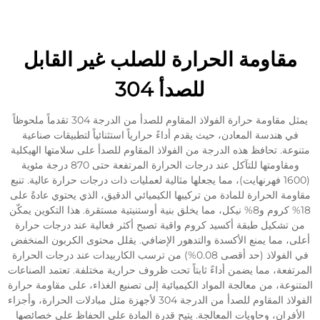
قاومة الحرارة للصلب غير القابل
للصدأ 304
يمثل مقاومة حرارة الفولاذ المقاوم للصدأ من الدرجة 304 تقدماً ملحوظاً
 هندسة المعادن، حيث يقدم أداءً حرارياً استثنائياً لتطبيقات صناعية
ة. تحافظ هذه الدرجة من الفولاذ المقاوم للصدأ على سلامتها الهيكلية
ومقاومتها للتآكل عند درجات الحرارة المرتفعة حتى 870 درجة مئوية
(1600 فهرنهايت)، مما يجعلها مثالية لعمليات ذات درجات حرارة عالية. تنبع
ة الحرارة للمادة من تركيبها الكيميائي الدقيق، الذي يحتوي عادةً على
18% كروم و8% نيكل، مما يخلق بنية أوستنيتية مستقرة. هذا التكوين يمكّن
تشكيل طبقة أكسيد كروم واقية تصبح أكثر فعالية عند درجات حرارة
، مما يمنع الأكسدة والتدهور الإضافي. يقلل محتوى الكربون المنخفض
في الفولاذ (حد أقصى 0.08%) من ترسب الكاربيدات عند درجات الحرارة
فعة، مما يضمن أداءً ثابتاً تحت ظروف حرارية مختلفة. تعتمد الصناعات
وعة، من معالجة المواد الكيميائية إلى تصنيع الغذاء، على مقاومة حرارة
الفولاذ المقاوم للصدأ من الدرجة 304 لأجهزة مثل مبادلات الحرارة، وأجزاء
فران، وحاويات المعالجة. يتيح قدرة المادة على الحفاظ على خصائصها