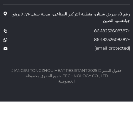
رقم 8، طريق شينان، منطقة التركيز الصناعي، مدينة شينلун، تايزهو،
سو، الصين
حقوق النشر © 2025 JIANGSU TONGZHOU HEAT RESISTANT
TECHNOLOGY CO., LTD. جميع الحقوق محفوظة.
الخصوصية