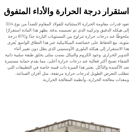
قرار درجة الحرارة والأداء المتفوق
تعود قدرات مقاومة الحرارة الاستثنائية للفولاذ المقاوم للصدأ من نوع 304
يكله الدقيق وتركيبه الذي تم تصميمه بدقة. يظهر هذا المادة استقرارًا
ملحوظًا عند درجات حرارة تتراوح بين المستويات الباردة جدًا و870 درجة
، مع الحفاظ على خصائصه الميكانيكية عبر هذا النطاق الواسع. يُعزى
لاستقرار إلى هيكله البلوري الأوستنيتي الذي يظل دون تغيير أثناء
ير الحراري. وجود الكروم والنيكل بنسب مثلى يخلق طبقة سلبية ذاتية
ء تصبح أكثر فعالية عند درجات حرارة أعلى، مما يقدم حماية مستمرة
أكسدة والتآكل. يعتبر هذا الميزة ذات قيمة خاصة في التطبيقات التي
 التعرض الطويل لدرجات حرارة مرتفعة، مثل أفران الصناعة،
ت معالجة الحرارة، وأنظمة المعالجة الحرارية.