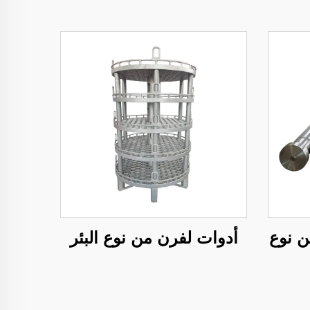
ن نوع
أدوات لفرن من نوع البئر