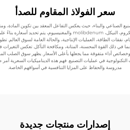
سعر الفولاذ المقاوم للصدأ
يع الصناعي والبناء، حيث يعكس التفاعل المعقد بين تكوين المادة، ومت
الصلب، الذي تم تحسينه بإضافة عناصر مختلفة مثل الكروم، النيكل، ibdenum
م، نفقات الطاقة، العمليات الإنتاجية، والحالة العامة لسوق العالم. ت
بما في ذلك القوة المحسنة، المتانة، ومكافحة التآكل. تعكس التغيرات ف
وخصائص أداء متفوقة مما يجعلها بأعلى الأسعار. يظهر سوق الصلب المقا
 التكنولوجية في عمليات التصنيع. فهم هذه الديناميكيات السعرية أمر 
مدروسة والحفاظ على المزايا التنافسية في أسواقهم الخاصة.
إصدارات منتجات جديدة