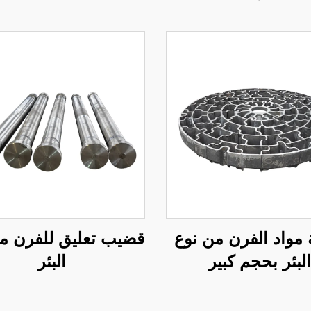
 مواد الفرن من نوع
قضيب تعليق للفرن م
البئر بحجم كبير
البئر