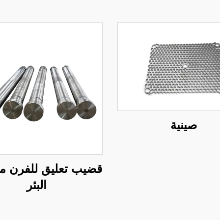
صينية
قضيب تعليق للفرن م
البئر