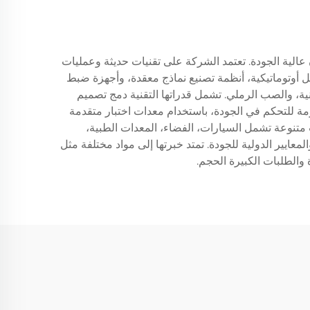
حلول صب المعادن عالية الجودة. تعتمد الشركة على تقنيات حديثة وعمليات
أوتوماتيكية، أنظمة تصنيع نماذج معقدة، وأجهزة ضبط
ية، والصب الرملي. تشمل قدراتها التقنية دمج تصميم
تدابير صارمة للتحكم في الجودة، باستخدام معدات اختبار متقدمة
ة قياس الإحداثيات، وأجهزة الفحص غير التدميري. تخدم شركة Precise Castings قطاعات متنوعة تشمل السيارات، الفضاء، المعدات الطبية،
achiner الصناعية. تقدم خدمات شاملة تبدأ من استشارات التصميم وتنتهي باللمسات النهائية، مع الالتزام بشهادات ISO والمعايير الدولية للجودة. تمتد خبرتها إلى مواد مختلفة مثل
 والطلبات الكبيرة الحجم.