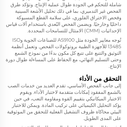
شاملة للتحكم في الجودة طوال عملية الإنتاج. وتؤكد طرق
الفحص غير التدميري، بما في ذلك تحليل الأشعة السينية
وفحص الاختراق الفلوري، على سلامة القطع المسبوكة
داخليًا وخارجيًا. ويضمن الفحص البُعدي باستخدام آلات قياس
الإحداثيات (CMM) الامتثال للتسامحات المحددة.
تُوجه معايير الجودة مثل AS9100 للصناعات الجوية وISO
13485 للأجهزة الطبية بروتوكولات الفحص. وتعمل أنظمة
التوثيق والتتبع على تتبع كل مكون بدءًا من نموذج الشمع
وحتى التسليم النهائي، مع الحفاظ على المساءلة طوال دورة
الإنتاج.
التحقق من الأداء
إلى جانب الفحص الأساسي، تقدم العديد من خدمات الصب
بالشمع المفقود إمكانات متقدمة لاختبار الأداء. ويقوم
الاختبار الميكانيكي بتقييم القوة ومقاومة التعب، في حين
يؤكد التحليل الكيميائي على تركيب المادة. ويمكن للاختبار
البيئي محاكاة ظروف التشغيل الفعلية للتحقق من الموثوقية
على المدى الطويل.