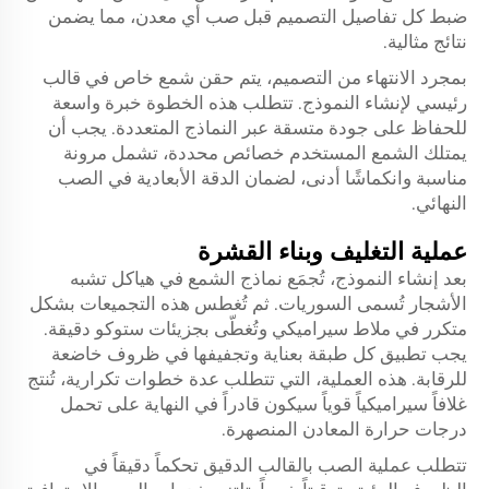
ضبط كل تفاصيل التصميم قبل صب أي معدن، مما يضمن
نتائج مثالية.
بمجرد الانتهاء من التصميم، يتم حقن شمع خاص في قالب
رئيسي لإنشاء النموذج. تتطلب هذه الخطوة خبرة واسعة
للحفاظ على جودة متسقة عبر النماذج المتعددة. يجب أن
يمتلك الشمع المستخدم خصائص محددة، تشمل مرونة
مناسبة وانكماشًا أدنى، لضمان الدقة الأبعادية في الصب
النهائي.
عملية التغليف وبناء القشرة
بعد إنشاء النموذج، تُجمَع نماذج الشمع في هياكل تشبه
الأشجار تُسمى السوريات. ثم تُغطس هذه التجميعات بشكل
متكرر في ملاط سيراميكي وتُغطّى بجزيئات ستوكو دقيقة.
يجب تطبيق كل طبقة بعناية وتجفيفها في ظروف خاضعة
للرقابة. هذه العملية، التي تتطلب عدة خطوات تكرارية، تُنتج
غلافاً سيراميكياً قوياً سيكون قادراً في النهاية على تحمل
درجات حرارة المعادن المنصهرة.
تتطلب عملية الصب بالقالب الدقيق تحكماً دقيقاً في