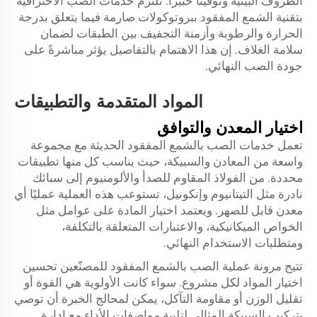
الظروف البيئية وتوقيتاً خبيراً. تلتزم خدمات الصب الاحترافية
بتقنية الشمع المفقود ببروتوكولات صارمة فيما يتعلق بدرجة
الحرارة والرطوبة وأزمنة التجفيف بين الطبقات لضمان
سلامة الغلاف. إن هذا الاهتمام بالتفاصيل يؤثر مباشرةً على
جودة الصب النهائي.
المواد المتقدمة والتطبيقات
اختيار المعدن والتوافق
تعمل خدمات الصب بالشمع المفقود الحديثة مع مجموعة
واسعة من المعادن والسبيكة، حيث يناسب كل منها تطبيقات
محددة. من الفولاذ المقاوم للصدأ والألومنيوم إلى سبائك
نادرة مثل التيتانيوم وإنكونيل، تستوعب هذه العملية عمليًا أي
معدن قابل للصهر. ويعتمد اختيار المادة على عوامل مثل
الخواص الميكانيكية، والاعتبارات المتعلقة بالتكلفة،
ومتطلبات الاستخدام النهائي.
تتيح مرونة عملية الصب بالشمع المفقود للمصنّعين تحسين
اختيار المواد لكل مشروع. سواء كانت الأولوية هي القوة أو
تقليل الوزن أو مقاومة التآكل، يمكن لمحالج الخبرة أن توصي
بتركيب السبيكة المثالي لتلبية مواصفات الأداء مع إدارة