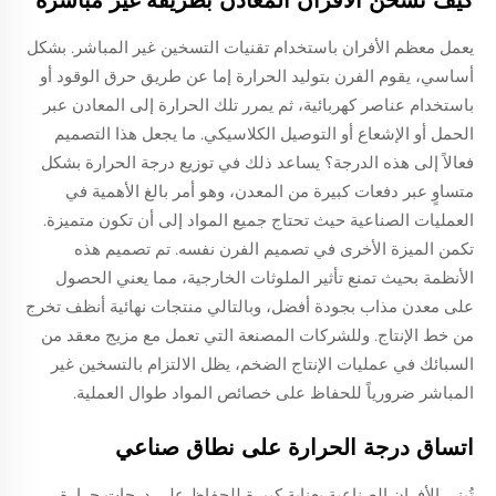
كيف تسخّن الأفران المعادن بطريقة غير مباشرة
يعمل معظم الأفران باستخدام تقنيات التسخين غير المباشر. بشكل
أساسي، يقوم الفرن بتوليد الحرارة إما عن طريق حرق الوقود أو
باستخدام عناصر كهربائية، ثم يمرر تلك الحرارة إلى المعادن عبر
الحمل أو الإشعاع أو التوصيل الكلاسيكي. ما يجعل هذا التصميم
فعالاً إلى هذه الدرجة؟ يساعد ذلك في توزيع درجة الحرارة بشكل
متساوٍ عبر دفعات كبيرة من المعدن، وهو أمر بالغ الأهمية في
العمليات الصناعية حيث تحتاج جميع المواد إلى أن تكون متميزة.
تكمن الميزة الأخرى في تصميم الفرن نفسه. تم تصميم هذه
الأنظمة بحيث تمنع تأثير الملوثات الخارجية، مما يعني الحصول
على معدن مذاب بجودة أفضل، وبالتالي منتجات نهائية أنظف تخرج
من خط الإنتاج. وللشركات المصنعة التي تعمل مع مزيج معقد من
السبائك في عمليات الإنتاج الضخم، يظل الالتزام بالتسخين غير
المباشر ضرورياً للحفاظ على خصائص المواد طوال العملية.
اتساق درجة الحرارة على نطاق صناعي
تُبنى الأفران الصناعية بعناية كبيرة للحفاظ على درجات حرارة