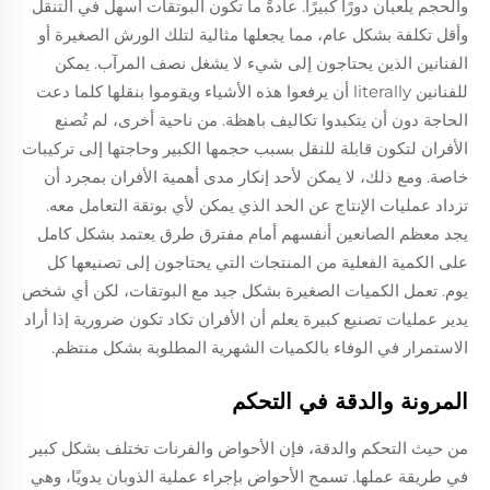
والحجم يلعبان دورًا كبيرًا. عادةً ما تكون البوتقات أسهل في التنقل
وأقل تكلفة بشكل عام، مما يجعلها مثالية لتلك الورش الصغيرة أو
الفنانين الذين يحتاجون إلى شيء لا يشغل نصف المرآب. يمكن
للفنانين literally أن يرفعوا هذه الأشياء ويقوموا بنقلها كلما دعت
الحاجة دون أن يتكبدوا تكاليف باهظة. من ناحية أخرى، لم تُصنع
الأفران لتكون قابلة للنقل بسبب حجمها الكبير وحاجتها إلى تركيبات
خاصة. ومع ذلك، لا يمكن لأحد إنكار مدى أهمية الأفران بمجرد أن
تزداد عمليات الإنتاج عن الحد الذي يمكن لأي بوتقة التعامل معه.
يجد معظم الصانعين أنفسهم أمام مفترق طرق يعتمد بشكل كامل
على الكمية الفعلية من المنتجات التي يحتاجون إلى تصنيعها كل
يوم. تعمل الكميات الصغيرة بشكل جيد مع البوتقات، لكن أي شخص
يدير عمليات تصنيع كبيرة يعلم أن الأفران تكاد تكون ضرورية إذا أراد
الاستمرار في الوفاء بالكميات الشهرية المطلوبة بشكل منتظم.
المرونة والدقة في التحكم
من حيث التحكم والدقة، فإن الأحواض والفرنات تختلف بشكل كبير
في طريقة عملها. تسمح الأحواض بإجراء عملية الذوبان يدويًا، وهي