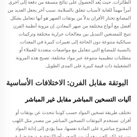
الطائرات، حيث يُعد الحصول على نتائج متسقة من دفعة إلى أخرى
أمراً مهماً للغاية لأسباب تتعلق بالسلامة. سبب آخر يجعل العديد من
المصانع تختار الأفران بدلاً من بوتقات الصهر هو أنها تتعامل بشكل
أفضل مع أنواع مختلفة من صهر المعادن. إن مرونة أنظمة الفرن
تتيح للمصنعين التبديل بين معالجات حرارية مختلفة وتركيبات
سبائكية متنوعة دون الحاجة إلى تغييرات كبيرة في المعدات.
بالنسبة للمصانع التي تتعامل مع مواصفات متعددة للعملاء أو
متطلبات تنظيمية متنوعة عبر مواد مختلفة، تصبح هذه المرونة
التشغيلية ذات قيمة كبيرة على المدى الطويل.
البوتقة مقابل الفرن: الاختلافات الأساسية
آليات التسخين المباشر مقابل غير المباشر
تختلف طريقة تسخين المواد حسب كوننا نتحدث عن بوتقات أو
أفران. تستخدم البوتقات التسخين المباشر من مصدر مثل اللهب
المفتوح مباشرة على المادة نفسها، مما يؤدي إلى إذابة المواد
بسرعة. لكن العيب هو أن من الصعب أحيانًا تحقيق درجة حرارة