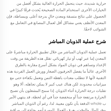
حرارية شديدة، حيث يتحمل الحرارة العالية بشكل أفضل من
الخيارات الأخرى. استخدام المادة الصحيحة يُحدث فرقًا كبيرًا في
الحصول على نتائج متسقة ومعدن خالٍ بدرجة أعلى. وببساطة، فإن
المعدن الأنظف يعني مشاكل أقل لعمال المصانع في التعامل مع
الشوائب لاحقًا.
شرح عملية الذوبان المباشر
تعمل عملية الذوبان المباشر من خلال تطبيق الحرارة مباشرةً على
المعدن إما عبر لهب أو تيار كهربائي. تقلل هذه الطريقة من وقت
الإعداد وتساهم في ذوبان المواد بشكل أسرع مقارنة بالطرق
الأخرى. غالباً ما يفضل الحرفيون الصغار وورش العمل الفردية هذه
التقنية لأنها لا تتطلب معدات باهظة الثمن وتعمل بكفاءة حتى مع
ميزانيات محدودة. لكن هناك عيب كبير لا يمكن تجاهله، ألا وهو
تقلبات درجة الحرارة أثناء الذوبان. إذا سمح المشغلون بأن تصبح
الحرارة مرتفعة جداً أو منخفضة جداً في أي لحظة، قد ينتهي الأمر
ب whole الدفعة بأن تكون معيبة. لذا، رغم أن الذوبان المباشر
يوفر المال والوقت، يعرف العمال المهرة أنهم بحاجة إلى مراقبة