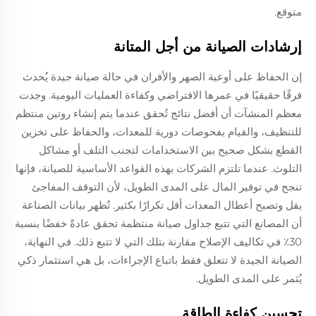
متوقع.
إرشادات الصيانة من أجل المتانة
إن الحفاظ على أوعية الصهر والأفران في حالة صيانة جيدة يُحدث
فرقًا حقيقيًا في عمرها الافتراضي وكفاءة العمليات اليومية. وجدت
معظم المنشآت أن أفضل نتائج تُحقق عندما يتم إنشاء روتين منتظم
للتنظيف، والقيام بفحوصات دورية للمعدات، والحفاظ على تخزين
القطع بشكل صحيح بين الاستخدامات لتجنب التلف أو مشاكل
التلوث. عندما تلتزم الشركات بهذه القواعد الأساسية للصيانة، فإنها
تنجح في توفير المال على المدى الطويل، لأن التوقف المفاجئ
يقل وتصبح أعطال المعدات أقل تكرارًا بكثير. تُظهر بيانات الصناعة
أن المصانع التي تتبع جداول صيانة منتظمة تحقق عادةً خفضًا بنسبة
30٪ في تكاليف الإصلاح مقارنة بتلك التي لا تتبع ذلك. في النهاية،
الصيانة الجيدة لا تتعلق فقط باتباع الإجراءات، بل هي استثمار ذكي
يُثمر على المدى الطويل.
تحسين كفاءة الطاقة