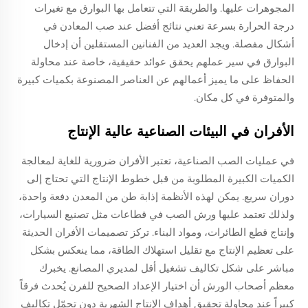
المجوهرات عليها. والطريقة التي تتعامل بها البوارق مع تغيرات
درجة الحرارة بسرعة تعني نتائج أفضل عند صب المعادن في
أشكال مفصلة. ويجد العديد من الفنانين المستقلين أن إدخال
البوارق في سير عملهم يحقق عوائد حقيقية، خاصة عند محاولة
الحفاظ على ما يميز أعمالهم عن العناصر المصنوعة بكميات كبيرة
والمتوفرة في كل مكان.
الأفران في البيئات الصناعية عالية الإنتاج
في عمليات الصب الصناعية، تعتبر الأفران ضرورية للغاية لمعالجة
الكميات الكبيرة المطلوبة من قبل خطوط الإنتاج التي تحتاج إلى
دوران سريع. يمكن لهذه الأنظمة إذابة طن من المعدن دفعة واحدة،
ولذلك تعتمد عليها ورش الصب في قطاعات مثل تصنيع السيارات،
وإنتاج قطع الطائرات، ومواد البناء. تركز تصميمات الأفران الحديثة
على تعظيم الإنتاج مع تقليل استهلاك الطاقة، مما ينعكس بشكل
مباشر على شكل تكاليف تشغيل أقل لمديري المصانع. يخبرك
معظم أصحاب الورش أن اختيار الإعداد الصحيح للفرن يُحدث فرقاً
كبيراً عند محاولة تحقيق أهداف الإنتاج الشهرية دون تحمّل تكاليف