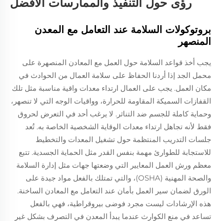
رؤى حول التنفيذ والممارسات الأفضل
بروتوكولات السلامة عند التعامل مع المعدن
المنصهر
يجب أخذ قواعد السلامة حول العمل مع المعادن المنصهرة على
محمل الجد إذا أردنا الحفاظ على سلامة العمال من الحوادث في
مكان العمل. يجب على العمال ارتداء معدات واقية مناسبة مثل تلك
القفازات السميكة المقاومة للحرارة، وواقيات الوجه التي لا تنصهر،
وحماية كاملة للجسم ضد التناثر. لا يرغب أحد في التعرض لحروق
فقط لأنه تجاهل ارتداء معدات الوقاية الشخصية الخاصة به. تُعد
جلسات التدريب المنتظمة حول تشغيل المعدات والتخطيط
للاستجابة للطوارئ مهمة بنفس القدر مثل الحماية الجسدية. تتبع
معظم ورش العمل المعايير التي وضعتها جهات مثل إدارة السلامة
والصحة المهنية (OSHA)، والتي تمتلك بالفعل مواد جيدة على
الورق لضمان سير العمل بأمان عند التعامل مع المعادن الساخنة.
هذه الإرشادات ليست مجرد فوضى بيروقراطية، فهي بالفعل
تساعد في منع الكوارث عندما يبدأ المعدن في التصرف بشكل غير