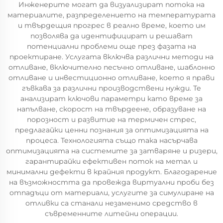
Инженерите могат да визуализират потока на
материалите, разпределението на температурата
и твърдещия прогрес в реално време, което им
позволява да идентифицират и решават
потенциални проблеми още през фазата на
проектиране. Услугата включва различни методи на
отливане, включително песъчно отливане, шаблонно
отливане и инвестиционно отливане, което я прави
гъвкава за различни производствени нужди. Те
анализират ключови параметри като време за
напълване, скорост на твърдеене, образуване на
порозност и развитие на термичен стрес,
предлагайки ценни познания за оптимизацията на
процеса. Технологията също така насърчава
оптимизацията на системите за затваряне и ризери,
гарантирайки ефективен поток на метал и
минимални дефекти в крайния продукт. Благодарение
на възможността да провежда виртуални проби без
отпадъци от материали, услугите за симулиране на
отливки са станали незаменимо средство в
съвременните литейни операции.