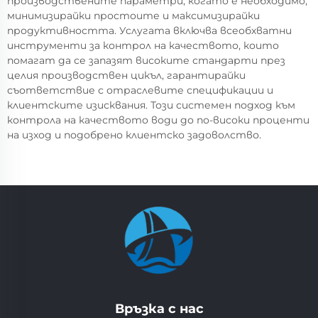
производствените параметри, когато е необходимо,
минимизирайки простоите и максимизирайки
продуктивността. Услугата включва всеобхватни
инструменти за контрол на качеството, които
помагат да се запазят високите стандарти през
целия производствен цикъл, гарантирайки
съответствие с отраслевите спецификации и
клиентските изисквания. Този системен подход към
контрола на качеството води до по-високи проценти
на изход и подобрено клиентско задоволство.
Връзка с нас