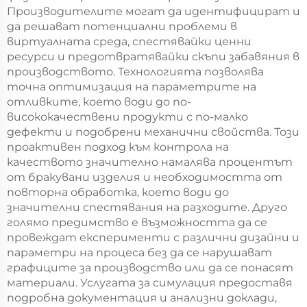
Производителите могат да идентифицират и
да решават потенциални проблеми в
виртуалната среда, спестявайки ценни
ресурси и предотвратявайки скъпи забавяния в
производството. Технологията позволява
точна оптимизация на параметрите на
отливките, което води до по-
висококачествени продукти с по-малко
дефекти и подобрени механични свойства. Този
проактивен подход към контрола на
качеството значително намалява процентът
от бракувани изделия и необходимостта от
повторна обработка, което води до
значителни спестявания на разходите. Друго
голямо предимство е възможността да се
провеждат експерименти с различни дизайни и
параметри на процеса без да се нарушават
графиците за производство или да се понасят
материали. Услугата за симулация предоставя
подробна документация и анализни доклади,