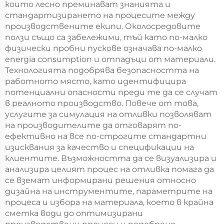
които лесно преминават знанията и
стандартизирането на процесите между
производствените екипи. Околосредовите
ползи също са забележими, тъй като по-малко
физически пробни пускове означава по-малко
energia consumption и отпадъци от материали.
Технологията подобрява безопасността на
работното място, като идентифицира
потенциални опасности преди те да се случат
в реалното производство. Повече от това,
услугите за симулация на отливки позволяват
на производителите да отговарят по-
ефективно на все по-строгите стандартни
изисквания за качество и спецификации на
клиентите. Възможността да се визуализира и
анализира целият процес на отливка помага да
се вземат информирани решения относно
дизайна на инструментите, параметрите на
процеса и избора на материала, което в крайна
сметка води до оптимизирани