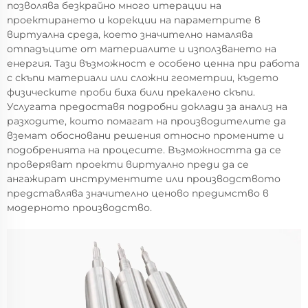
позволява безкрайно много итерации на
проектирането и корекции на параметрите в
виртуална среда, което значително намалява
отпадъците от материалите и използването на
енергия. Тази възможност е особено ценна при работа
с скъпи материали или сложни геометрии, където
физическите проби биха били прекалено скъпи.
Услугата предоставя подробни доклади за анализ на
разходите, които помагат на производителите да
вземат обосновани решения относно промените и
подобренията на процесите. Възможността да се
проверяват проекти виртуално преди да се
ангажират инструментите или производството
представлява значително ценово предимство в
модерното производство.