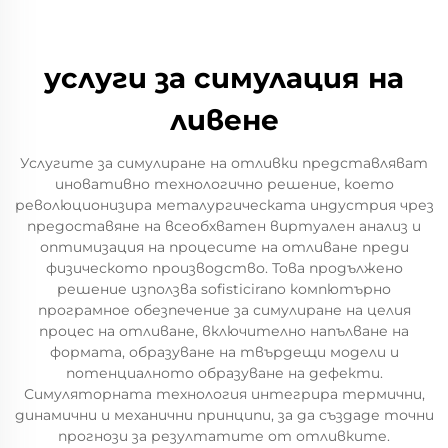
услуги за симулация на
ливене
Услугите за симулиране на отливки представляват
иновативно технологично решение, което
революционизира металургическата индустрия чрез
предоставяне на всеобхватен виртуален анализ и
оптимизация на процесите на отливане преди
физическото производство. Това продължено
решение използва sofisticirano компютърно
програмное обезпечение за симулиране на целия
процес на отливане, включително напълване на
формата, образуване на твърдещи модели и
потенциалното образуване на дефекти.
Симуляторната технология интегрира термични,
динамични и механични принципи, за да създаде точни
прогнози за резултатите от отливките.