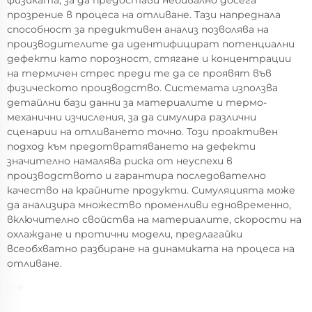
прозрение в процеса на отливане. Тази напреднала
способност за предиктивен анализ позволява на
производителите да идентифицират потенциални
дефекти като порозност, стягане и концентрации
на термичен стрес преди те да се проявят във
физическото производство. Системата използва
детайлни бази данни за материалите и термо-
механични изчисления, за да симулира различни
сценарии на отливането точно. Този проактивен
подход към предотвратяването на дефекти
значително намалява риска от неуспехи в
производството и гарантира последователно
качество на крайните продукти. Симуляцията може
да анализира множество променливи едновременно,
включително свойства на материалите, скорости на
охлаждане и протични модели, предлагайки
всеобхватно разбиране на динамиката на процеса на
отливане.