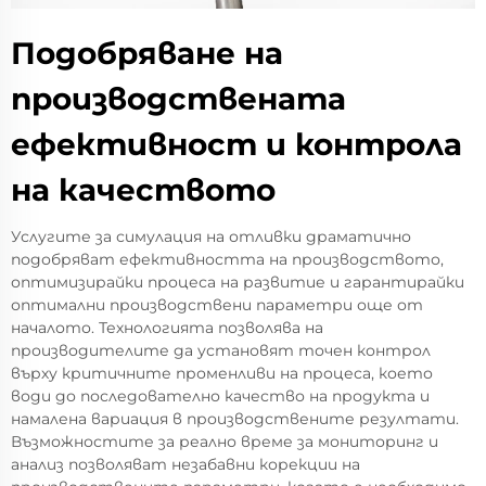
Подобряване на
производствената
ефективност и контрола
на качеството
Услугите за симулация на отливки драматично
подобряват ефективността на производството,
оптимизирайки процеса на развитие и гарантирайки
оптимални производствени параметри още от
началото. Технологията позволява на
производителите да установят точен контрол
върху критичните променливи на процеса, което
води до последователно качество на продукта и
намалена вариация в производствените резултати.
Възможностите за реално време за мониторинг и
анализ позволяват незабавни корекции на