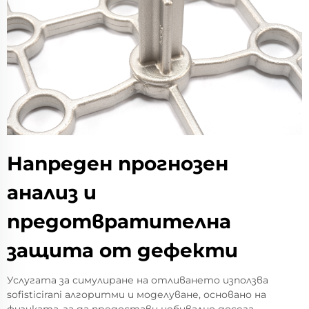
Напреден прогнозен
анализ и
предотвратителна
защита от дефекти
Услугата за симулиране на отливането използва
sofisticirani алгоритми и моделуване, основано на
физиката, за да предостави небивално досега