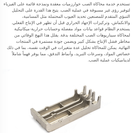
تستخدم خدمة محاكاة الصب خوارزميات معقدة ونمذجة قائمة على الفيزياء
لتوفير رؤى غير مسبوقة في عملية الصب. يتيح هذا القدرة على التحليل
التنبؤي المتقدم للمصنعين تحديد العيوب المحتملة مثل المسامية،
والانكماش، وتركيزات الإجهاد الحراري قبل أن تظهر في الإنتاج الفعلي.
يستخدم النظام قواعد بيانات مواد مفصلة وحسابات حرارية-ميكانيكية
لمحاكاة سيناريوهات الصب المختلفة بدقة. يقلل هذا النهج الوقائي من
مخاطر فشل الإنتاج بشكل كبير ويضمن جودة مستمرة في المنتجات
النهائية. يمكن للمحاكاة تحليل عدة متغيرات في الوقت نفسه، بما في ذلك
خصائص المواد، وسرعات التبريد، وأنماط التدفق، مما يوفر فهماً شاملاً
لديناميكيات عملية الصب.