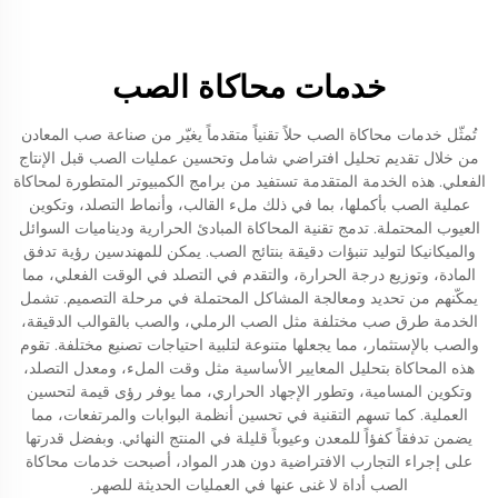
خدمات محاكاة الصب
تُمثّل خدمات محاكاة الصب حلاً تقنياً متقدماً يغيّر من صناعة صب المعادن
من خلال تقديم تحليل افتراضي شامل وتحسين عمليات الصب قبل الإنتاج
الفعلي. هذه الخدمة المتقدمة تستفيد من برامج الكمبيوتر المتطورة لمحاكاة
عملية الصب بأكملها، بما في ذلك ملء القالب، وأنماط التصلد، وتكوين
العيوب المحتملة. تدمج تقنية المحاكاة المبادئ الحرارية وديناميات السوائل
والميكانيكا لتوليد تنبؤات دقيقة بنتائج الصب. يمكن للمهندسين رؤية تدفق
المادة، وتوزيع درجة الحرارة، والتقدم في التصلد في الوقت الفعلي، مما
يمكّنهم من تحديد ومعالجة المشاكل المحتملة في مرحلة التصميم. تشمل
الخدمة طرق صب مختلفة مثل الصب الرملي، والصب بالقوالب الدقيقة،
والصب بالإستثمار، مما يجعلها متنوعة لتلبية احتياجات تصنيع مختلفة. تقوم
هذه المحاكاة بتحليل المعايير الأساسية مثل وقت الملء، ومعدل التصلد،
وتكوين المسامية، وتطور الإجهاد الحراري، مما يوفر رؤى قيمة لتحسين
العملية. كما تسهم التقنية في تحسين أنظمة البوابات والمرتفعات، مما
يضمن تدفقاً كفؤاً للمعدن وعيوباً قليلة في المنتج النهائي. وبفضل قدرتها
على إجراء التجارب الافتراضية دون هدر المواد، أصبحت خدمات محاكاة
الصب أداة لا غنى عنها في العمليات الحديثة للصهر.