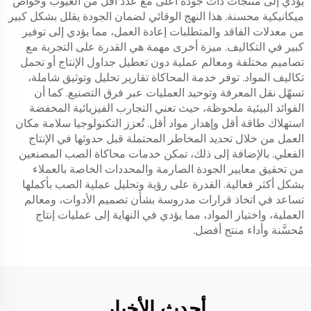
يؤدي إلى منتجات ذات جودة أعلى مع عدد أقل من العيوب وخواص
ميكانيكية محسنة. هذا النهج الوقائي لضمان الجودة يقلل بشكل كبير
من معدلات الفاقد والمتطلبات إعادة العمل، مما يؤدي إلى توفير
كبير في التكاليف. ميزة أخرى مهمة هي القدرة على التجربة مع
تصاميم مختلفة ومعالم عملية دون تعطيل جداول الإنتاج أو تحمل
تكاليف المواد. توفر خدمة المحاكاة تقارير تحليل وتوثيق شاملة،
تسهّل نقل المعرفة وتوحيد العمليات عبر فرق التصنيع. كما أن
الفوائد البيئية ملحوظة، حيث تعني التجارب الفيزيائية المخفضة
استهلاك طاقة أقل وإهدار مواد أقل. تُعزز التكنولوجيا سلامة مكان
العمل من خلال تحديد المخاطر المحتملة قبل حدوثها في الإنتاج
الفعلي. بالإضافة إلى ذلك، تمكن خدمات محاكاة الصب المصنعين
من تحقيق معايير الجودة الصارمة والمحددات الخاصة بالعملاء
بشكل أكثر فعالية. القدرة على رؤية وتحليل عملية الصب بأكملها
تساعد في اتخاذ قرارات مدروسة بشأن تصميم الأدوات، ومعالم
العملية، واختيار المواد، مما يؤدي في النهاية إلى عمليات إنتاج
مُحسَّنة وأداء منتج أفضل.
أحدث الأخبار