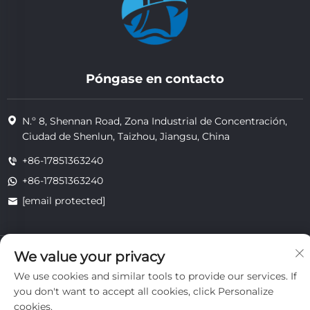
Póngase en contacto
N.º 8, Shennan Road, Zona Industrial de Concentración,
Ciudad de Shenlun, Taizhou, Jiangsu, China
+86-17851363240
+86-17851363240
[email protected]
Copyright © 2025 Jiangsu Tongzhou Heat Resistant Technology
We value your privacy
Co., Ltd. Todos los derechos reservados.
We use cookies and similar tools to provide our services. If
privacidad
you don't want to accept all cookies, click Personalize
cookies.