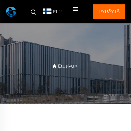
FI
PYRÄYTÄ
TARJOUS
Etusivu
>