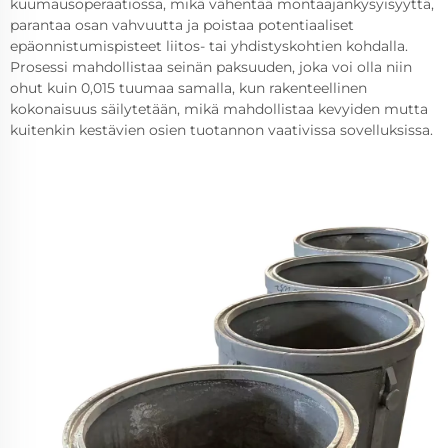
kuumausoperaatiossa, mikä vähentää montaajankysyisyyttä,
parantaa osan vahvuutta ja poistaa potentiaaliset
epäonnistumispisteet liitos- tai yhdistyskohtien kohdalla.
Prosessi mahdollistaa seinän paksuuden, joka voi olla niin
ohut kuin 0,015 tuumaa samalla, kun rakenteellinen
kokonaisuus säilytetään, mikä mahdollistaa kevyiden mutta
kuitenkin kestävien osien tuotannon vaativissa sovelluksissa.