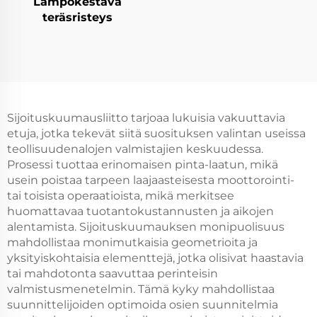
Lämpökestävä
teräsristeys
Sijoituskuumausliitto tarjoaa lukuisia vakuuttavia
etuja, jotka tekevät siitä suosituksen valintan useissa
teollisuudenalojen valmistajien keskuudessa.
Prosessi tuottaa erinomaisen pinta-laatun, mikä
usein poistaa tarpeen laajaasteisesta moottorointi-
tai toisista operaatioista, mikä merkitsee
huomattavaa tuotantokustannusten ja aikojen
alentamista. Sijoituskuumauksen monipuolisuus
mahdollistaa monimutkaisia geometrioita ja
yksityiskohtaisia elementtejä, jotka olisivat haastavia
tai mahdotonta saavuttaa perinteisin
valmistusmenetelmin. Tämä kyky mahdollistaa
suunnittelijoiden optimoida osien suunnitelmia