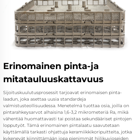
Erinomainen pinta-ja
mitatauluuskattavuus
Sijoituskuulutusprosessit tarjoavat erinomaisen pinta-
laadun, joka asettaa uusia standardeja
valmistusteollisuudessa. Menetelmä tuottaa osia, joilla on
pintarahkeysarvot alhaisina 1,6-3,2 mikrometeriä Ra, mikä
vähentää huomattavasti tai poistaa sekundääriset pintojen
lopputyöt. Tämä erinomainen pintalaatu saavutetaan
käyttämällä tarkasti ohjattuja keramiikkikoripuitteita, jotka
kykenevät kiinnittämään jopa pienimmät hiilikuvioseiden