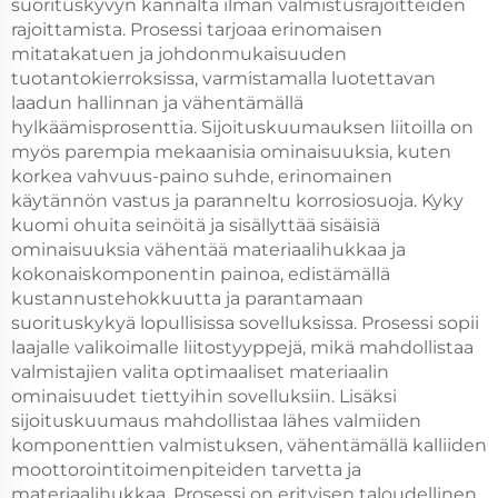
suorituskyvyn kannalta ilman valmistusrajoitteiden
rajoittamista. Prosessi tarjoaa erinomaisen
mitatakatuen ja johdonmukaisuuden
tuotantokierroksissa, varmistamalla luotettavan
laadun hallinnan ja vähentämällä
hylkäämisprosenttia. Sijoituskuumauksen liitoilla on
myös parempia mekaanisia ominaisuuksia, kuten
korkea vahvuus-paino suhde, erinomainen
käytännön vastus ja paranneltu korrosiosuoja. Kyky
kuomi ohuita seinöitä ja sisällyttää sisäisiä
ominaisuuksia vähentää materiaalihukkaa ja
kokonaiskomponentin painoa, edistämällä
kustannustehokkuutta ja parantamaan
suorituskykyä lopullisissa sovelluksissa. Prosessi sopii
laajalle valikoimalle liitostyyppejä, mikä mahdollistaa
valmistajien valita optimaaliset materiaalin
ominaisuudet tiettyihin sovelluksiin. Lisäksi
sijoituskuumaus mahdollistaa lähes valmiiden
komponenttien valmistuksen, vähentämällä kalliiden
moottorointitoimenpiteiden tarvetta ja
materiaalihukkaa. Prosessi on erityisen taloudellinen