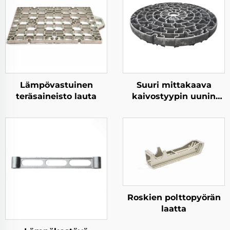
Lämpövastuinen
Suuri mittakaava
teräsaineisto lauta
kaivostyypin uunin
materiaalialusta
Roskien polttopyörän
laatta