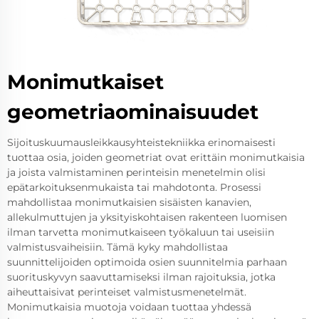
Monimutkaiset
geometriaominaisuudet
Sijoituskuumausleikkausyhteistekniikka erinomaisesti
tuottaa osia, joiden geometriat ovat erittäin monimutkaisia
ja joista valmistaminen perinteisin menetelmin olisi
epätarkoituksenmukaista tai mahdotonta. Prosessi
mahdollistaa monimutkaisien sisäisten kanavien,
allekulmuttujen ja yksityiskohtaisen rakenteen luomisen
ilman tarvetta monimutkaiseen työkaluun tai useisiin
valmistusvaiheisiin. Tämä kyky mahdollistaa
suunnittelijoiden optimoida osien suunnitelmia parhaan
suorituskyvyn saavuttamiseksi ilman rajoituksia, jotka
aiheuttaisivat perinteiset valmistusmenetelmät.
Monimutkaisia muotoja voidaan tuottaa yhdessä