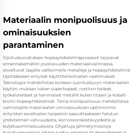
Materiaalin monipuolisuus ja
ominaisuuksien
parantaminen
Sijoituskuivatuksen hopeayhdistelmäprosessit tarjoavat
ennennäkemätön joustavuuden materiaalivalinnassa,
soveltuvat laajalle valikoimelle metalleja ja hopeayhdistelmiä
täyttääkseen erityiset käyttötarkoitusten vaatimukset.
Teknologia mahdollistaa korkean suorituskyvyn materiaalien
käytön, mukaan lukien superhopeat, rostiton teräset,
työkaluteräset ja harvinaiset metallit kuten titaani ja kobalt-
kromi-hopeayhdistelmät. Tämä monipuolisuus mahdollistaa
valmistajille materiaalien ominaisuuksien optimoinnin
erityisten sovellusten tarpeisiin saavuttaakseen halutun
yhdistelmän vahvuudesta, korroosionkestävyydestä ja
kuljetusominaisuuksista. Ohjattuja jähmetymisoloja
kuivatusprosessin aikana syntyy parempi hiukkasrakenne ja