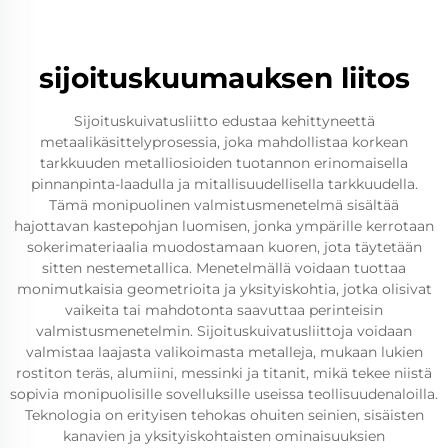
sijoituskuumauksen liitos
Sijoituskuivatusliitto edustaa kehittyneettä
metaalikäsittelyprosessia, joka mahdollistaa korkean
tarkkuuden metalliosioiden tuotannon erinomaisella
pinnanpinta-laadulla ja mitallisuudellisella tarkkuudella.
Tämä monipuolinen valmistusmenetelmä sisältää
hajottavan kastepohjan luomisen, jonka ympärille kerrotaan
sokerimateriaalia muodostamaan kuoren, jota täytetään
sitten nestemetallica. Menetelmällä voidaan tuottaa
monimutkaisia geometrioita ja yksityiskohtia, jotka olisivat
vaikeita tai mahdotonta saavuttaa perinteisin
valmistusmenetelmin. Sijoituskuivatusliittoja voidaan
valmistaa laajasta valikoimasta metalleja, mukaan lukien
rostiton teräs, alumiini, messinki ja titanit, mikä tekee niistä
sopivia monipuolisille sovelluksille useissa teollisuudenaloilla.
Teknologia on erityisen tehokas ohuiten seinien, sisäisten
kanavien ja yksityiskohtaisten ominaisuuksien