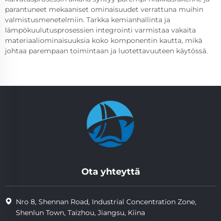
parantuneet mekaaniset ominaisuudet verrattuna muihin
valmistusmenetelmiin. Tarkka kemianhallinta ja
lämpökuulutusprosessien integrointi varmistaa vakaita
materiaaliominaisuuksia koko komponentin kautta, mikä
johtaa parempaan toimintaan ja luotettavuuteen käytössä.
Ota yhteyttä
Nro 8, Shennan Road, Industrial Concentration Zone,
Shenlun Town, Taizhou, Jiangsu, Kiina