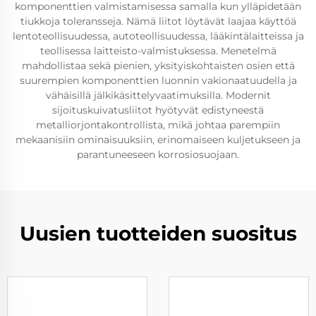
komponenttien valmistamisessa samalla kun ylläpidetään
tiukkoja toleransseja. Nämä liitot löytävät laajaa käyttöä
lentoteollisuudessa, autoteollisuudessa, lääkintälaitteissa ja
teollisessa laitteisto-valmistuksessa. Menetelmä
mahdollistaa sekä pienien, yksityiskohtaisten osien että
suurempien komponenttien luonnin vakionaatuudella ja
vähäisillä jälkikäsittelyvaatimuksilla. Modernit
sijoituskuivatusliitot hyötyvät edistyneestä
metalliorjontakontrollista, mikä johtaa parempiin
mekaanisiin ominaisuuksiin, erinomaiseen kuljetukseen ja
parantuneeseen korrosiosuojaan.
Uusien tuotteiden suositus