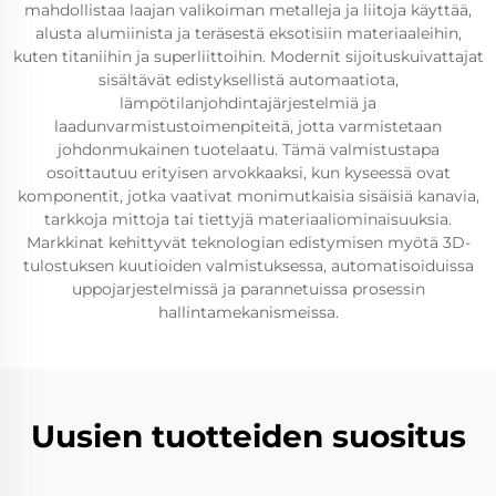
mahdollistaa laajan valikoiman metalleja ja liitoja käyttää,
alusta alumiinista ja teräsestä eksotisiin materiaaleihin,
kuten titaniihin ja superliittoihin. Modernit sijoituskuivattajat
sisältävät edistyksellistä automaatiota,
lämpötilanjohdintajärjestelmiä ja
laadunvarmistustoimenpiteitä, jotta varmistetaan
johdonmukainen tuotelaatu. Tämä valmistustapa
osoittautuu erityisen arvokkaaksi, kun kyseessä ovat
komponentit, jotka vaativat monimutkaisia sisäisiä kanavia,
tarkkoja mittoja tai tiettyjä materiaaliominaisuuksia.
Markkinat kehittyvät teknologian edistymisen myötä 3D-
tulostuksen kuutioiden valmistuksessa, automatisoiduissa
uppojarjestelmissä ja parannetuissa prosessin
hallintamekanismeissa.
Uusien tuotteiden suositus