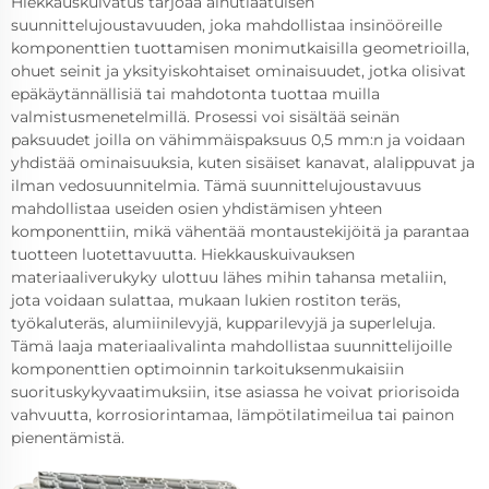
Hiekkauskuivatus tarjoaa ainutlaatuisen
suunnittelujoustavuuden, joka mahdollistaa insinööreille
komponenttien tuottamisen monimutkaisilla geometrioilla,
ohuet seinit ja yksityiskohtaiset ominaisuudet, jotka olisivat
epäkäytännällisiä tai mahdotonta tuottaa muilla
valmistusmenetelmillä. Prosessi voi sisältää seinän
paksuudet joilla on vähimmäispaksuus 0,5 mm:n ja voidaan
yhdistää ominaisuuksia, kuten sisäiset kanavat, alalippuvat ja
ilman vedosuunnitelmia. Tämä suunnittelujoustavuus
mahdollistaa useiden osien yhdistämisen yhteen
komponenttiin, mikä vähentää montaustekijöitä ja parantaa
tuotteen luotettavuutta. Hiekkauskuivauksen
materiaaliverukyky ulottuu lähes mihin tahansa metaliin,
jota voidaan sulattaa, mukaan lukien rostiton teräs,
työkaluteräs, alumiinilevyjä, kupparilevyjä ja superleluja.
Tämä laaja materiaalivalinta mahdollistaa suunnittelijoille
komponenttien optimoinnin tarkoituksenmukaisiin
suorituskykyvaatimuksiin, itse asiassa he voivat priorisoida
vahvuutta, korrosiorintamaa, lämpötilatimeilua tai painon
pienentämistä.