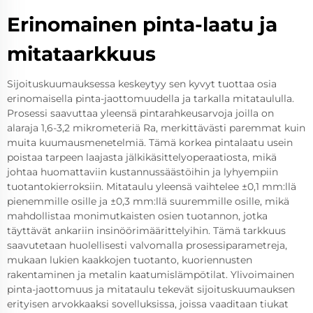
Erinomainen pinta-laatu ja
mitataarkkuus
Sijoituskuumauksessa keskeytyy sen kyvyt tuottaa osia
erinomaisella pinta-jaottomuudella ja tarkalla mitataululla.
Prosessi saavuttaa yleensä pintarahkeusarvoja joilla on
alaraja 1,6-3,2 mikrometeriä Ra, merkittävästi paremmat kuin
muita kuumausmenetelmiä. Tämä korkea pintalaatu usein
poistaa tarpeen laajasta jälkikäsittelyoperaatiosta, mikä
johtaa huomattaviin kustannussäästöihin ja lyhyempiin
tuotantokierroksiin. Mitataulu yleensä vaihtelee ±0,1 mm:llä
pienemmille osille ja ±0,3 mm:llä suuremmille osille, mikä
mahdollistaa monimutkaisten osien tuotannon, jotka
täyttävät ankariin insinöörimäärittelyihin. Tämä tarkkuus
saavutetaan huolellisesti valvomalla prosessiparametreja,
mukaan lukien kaakkojen tuotanto, kuoriennusten
rakentaminen ja metalin kaatumislämpötilat. Ylivoimainen
pinta-jaottomuus ja mitataulu tekevät sijoituskuumauksen
erityisen arvokkaaksi sovelluksissa, joissa vaaditaan tiukat