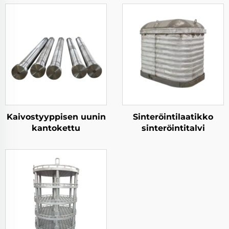
Kaivostyyppisen uunin
Sinteröintilaatikko
kantokettu
sinteröintitalvi