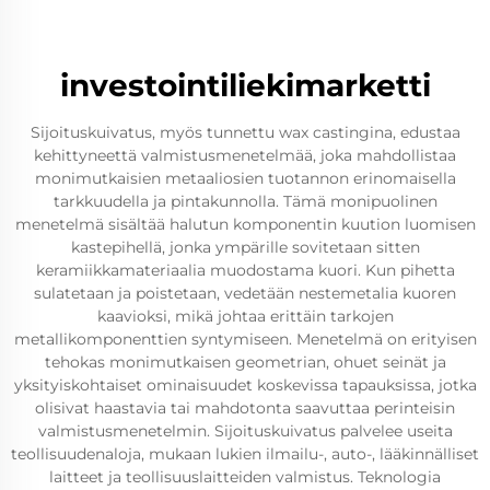
investointiliekimarketti
Sijoituskuivatus, myös tunnettu wax castingina, edustaa
kehittyneettä valmistusmenetelmää, joka mahdollistaa
monimutkaisien metaaliosien tuotannon erinomaisella
tarkkuudella ja pintakunnolla. Tämä monipuolinen
menetelmä sisältää halutun komponentin kuution luomisen
kastepihellä, jonka ympärille sovitetaan sitten
keramiikkamateriaalia muodostama kuori. Kun pihetta
sulatetaan ja poistetaan, vedetään nestemetalia kuoren
kaavioksi, mikä johtaa erittäin tarkojen
metallikomponenttien syntymiseen. Menetelmä on erityisen
tehokas monimutkaisen geometrian, ohuet seinät ja
yksityiskohtaiset ominaisuudet koskevissa tapauksissa, jotka
olisivat haastavia tai mahdotonta saavuttaa perinteisin
valmistusmenetelmin. Sijoituskuivatus palvelee useita
teollisuudenaloja, mukaan lukien ilmailu-, auto-, lääkinnälliset
laitteet ja teollisuuslaitteiden valmistus. Teknologia