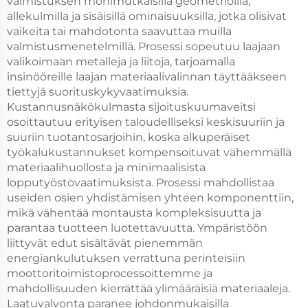
valmistuksen monimutkaisilla geometrioilla,
allekulmilla ja sisäisillä ominaisuuksilla, jotka olisivat
vaikeita tai mahdotonta saavuttaa muilla
valmistusmenetelmillä. Prosessi sopeutuu laajaan
valikoimaan metalleja ja liitoja, tarjoamalla
insinööreille laajan materiaalivalinnan täyttääkseen
tiettyjä suorituskykyvaatimuksia.
Kustannusnäkökulmasta sijoituskuumaveitsi
osoittautuu erityisen taloudelliseksi keskisuuriin ja
suuriin tuotantosarjoihin, koska alkuperäiset
työkalukustannukset kompensoituvat vähemmällä
materiaalihuollosta ja minimaalisista
lopputyöstövaatimuksista. Prosessi mahdollistaa
useiden osien yhdistämisen yhteen komponenttiin,
mikä vähentää montausta kompleksisuutta ja
parantaa tuotteen luotettavuutta. Ympäristöön
liittyvät edut sisältävät pienemmän
energiankulutuksen verrattuna perinteisiin
moottoritoimistoprocessoittemme ja
mahdollisuuden kierrättää ylimääräisiä materiaaleja.
Laatuvalvonta paranee johdonmukaisilla