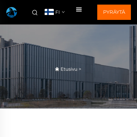
FI
PYRÄYTÄ
TARJOUS
Etusivu
>