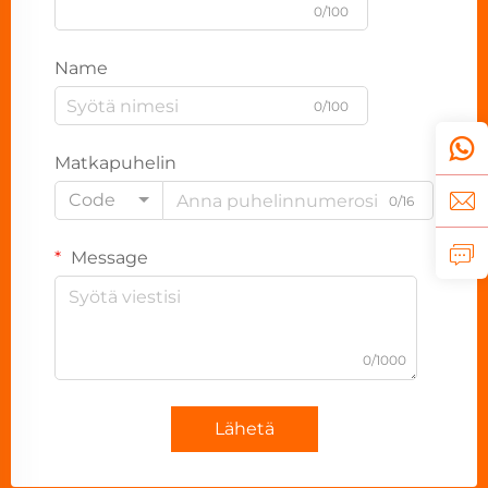
0/100
Name
0/100
Matkapuhelin
Code
0/16
Message
0/1000
Lähetä