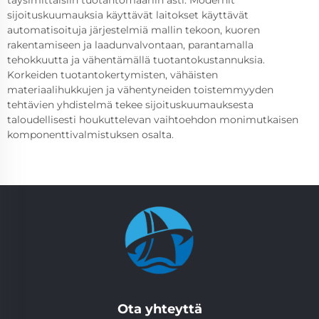
täysimittaisiin tuotantomääriin asti. Modernit
sijoituskuumauksia käyttävät laitokset käyttävät
automatisoituja järjestelmiä mallin tekoon, kuoren
rakentamiseen ja laadunvalvontaan, parantamalla
tehokkuutta ja vähentämällä tuotantokustannuksia.
Korkeiden tuotantokertymisten, vähäisten
materiaalihukkujen ja vähentyneiden toistemmyyden
tehtävien yhdistelmä tekee sijoituskuumauksesta
taloudellisesti houkuttelevan vaihtoehdon monimutkaisen
komponenttivalmistuksen osalta.
Ota yhteyttä