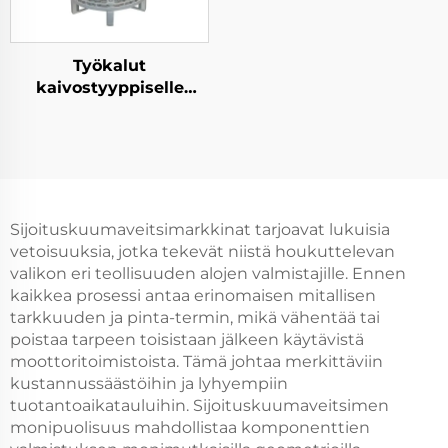
Työkalut
kaivostyyppiselle
uunille
Sijoituskuumaveitsimarkkinat tarjoavat lukuisia
vetoisuuksia, jotka tekevät niistä houkuttelevan
valikon eri teollisuuden alojen valmistajille. Ennen
kaikkea prosessi antaa erinomaisen mitallisen
tarkkuuden ja pinta-termin, mikä vähentää tai
poistaa tarpeen toisistaan jälkeen käytävistä
moottoritoimistoista. Tämä johtaa merkittäviin
kustannus­säästöihin ja lyhyempiin
tuotantoaikatauluihin. Sijoituskuumaveitsimen
monipuolisuus mahdollistaa komponenttien