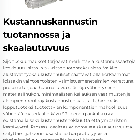
Kustannuskannustin
tuotannossa ja
skaalautuvuus
Sijoituskuumaukset tarjoavat merkittäviä kustannussäästöjä
keskisuuruisissa ja suurissa tuotantokausissa. Vaikka
alustavat työkalukustannukset saattavat olla korkeammat
joissakin vaihtoehtoisten valmistusmenetelmien verrattuna,
prosessi tarjoaa huomattavia säästöjä vähentyneen
materiaalihukon, minimaalisten keilauksen vaatimusten ja
alempien montaajakustannusten kautta. Lähimmäksi
lopputuoteksi tuotettavien komponenttien mahdollisuus
vähentää materiaalin käyttöä ja energiankulutusta,
edistämällä sekä kustannustehokkuutta että ympäristön
kestävyyttä. Prosessi osoittaa erinomaista skaalautuvuutta,
säilyttäen johdonmukaista laatua prototyypistä