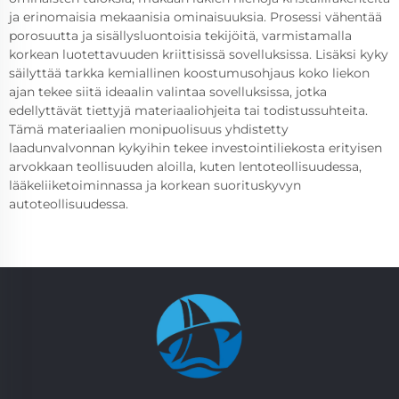
ja erinomaisia mekaanisia ominaisuuksia. Prosessi vähentää
porosuutta ja sisällysluontoisia tekijöitä, varmistamalla
korkean luotettavuuden kriittisissä sovelluksissa. Lisäksi kyky
säilyttää tarkka kemiallinen koostumusohjaus koko liekon
ajan tekee siitä ideaalin valintaa sovelluksissa, jotka
edellyttävät tiettyjä materiaaliohjeita tai todistussuhteita.
Tämä materiaalien monipuolisuus yhdistetty
laadunvalvonnan kykyihin tekee investointiliekosta erityisen
arvokkaan teollisuuden aloilla, kuten lentoteollisuudessa,
lääkeliiketoiminnassa ja korkean suorituskyvyn
autoteollisuudessa.