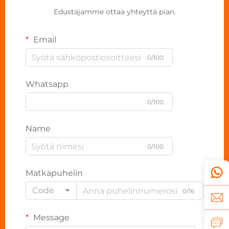
Edustajamme ottaa yhteyttä pian.
Email
0/100
Whatsapp
0/100
Name
0/100
Matkapuhelin
Code
0/16
Message