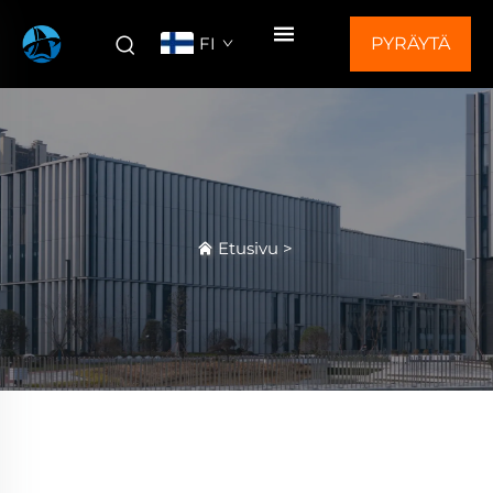
FI
PYRÄYTÄ
TARJOUS
Etusivu
>