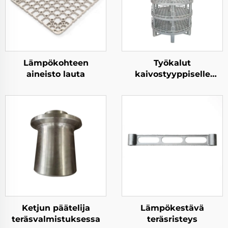
Lämpökohteen
Työkalut
aineisto lauta
kaivostyyppiselle
uunille
Ketjun päätelija
Lämpökestävä
teräsvalmistuksessa
teräsristeys