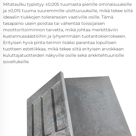
Mitataulku typistyy ±0,005 tuumasta pienille ominaisuuksille
ja ±0,015 tuuma suuremmille ulottuvuuksille, mikä tekee siitä
ideaalin tiukkojen toleranssien vaativille osille. Tämä
tasapaino usein poistaa tai vähentää toissijaisen
moottoritoiminnon tarvetta, mikä johtaa merkittäviin
kustannussäästöihin ja lyhyemmään tuotantokierrokseen.
Erityisen hyvä pinta-termin lisäksi parantaa lopullisen
tuotteen estetiikkaa, mikä tekee siitä erityisen arvokkaan
kuluttajatuotteiden näkyville osille sekä arkkitehtuurisille
sovelluksille.