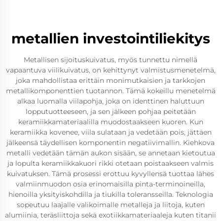
metallien investointiliekitys
Metallisen sijoituskuivatus, myös tunnettu nimellä
vapaantuva viilikuivatus, on kehittynyt valmistusmenetelmä,
joka mahdollistaa erittäin monimutkaisien ja tarkkojen
metallikomponenttien tuotannon. Tämä kokeillu menetelmä
alkaa luomalla viilapohja, joka on identtinen haluttuun
lopputuotteeseen, ja sen jälkeen pohjaa peitetään
keramiikkamateriaalilla muodostaakseen kuoren. Kun
keramiikka kovenee, viila sulataan ja vedetään pois, jättäen
jälkeensä täydellisen komponentin negatiivimallin. Kiehkova
metalli vedetään tämän aukon sisään, se annetaan kietoutua
ja lopulta keramiikkakuori rikki otetaan poistaakseen valmis
kuivatuksen. Tämä prosessi erottuu kyvyllensä tuottaa lähes
valmiinmuodon osia erinomaisilla pinta-terminoineilla,
hienoilla yksityiskohdilla ja tiukilla toleransseilla. Teknologia
sopeutuu laajalle valikoimalle metalleja ja liitoja, kuten
alumiinia, teräsliittoja sekä exotiikkamateriaaleja kuten titanii