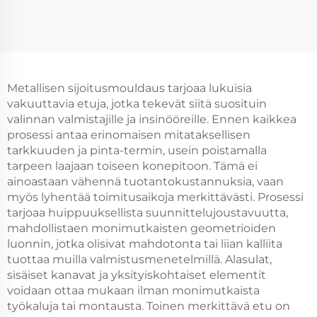
Metallisen sijoitusmouldaus tarjoaa lukuisia
vakuuttavia etuja, jotka tekevät siitä suosituin
valinnan valmistajille ja insinööreille. Ennen kaikkea
prosessi antaa erinomaisen mitataksellisen
tarkkuuden ja pinta-termin, usein poistamalla
tarpeen laajaan toiseen konepitoon. Tämä ei
ainoastaan vähennä tuotantokustannuksia, vaan
myös lyhentää toimitusaikoja merkittävästi. Prosessi
tarjoaa huippuuksellista suunnittelujoustavuutta,
mahdollistaen monimutkaisten geometrioiden
luonnin, jotka olisivat mahdotonta tai liian kalliita
tuottaa muilla valmistusmenetelmillä. Alasulat,
sisäiset kanavat ja yksityiskohtaiset elementit
voidaan ottaa mukaan ilman monimutkaista
työkaluja tai montausta. Toinen merkittävä etu on