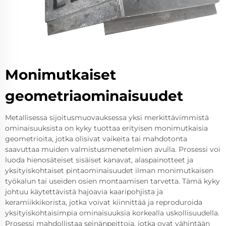
Monimutkaiset
geometriaominaisuudet
Metallisessa sijoitusmuovauksessa yksi merkittävimmistä
ominaisuuksista on kyky tuottaa erityisen monimutkaisia
geometrioita, jotka olisivat vaikeita tai mahdotonta
saavuttaa muiden valmistusmenetelmien avulla. Prosessi voi
luoda hienosäteiset sisäiset kanavat, alaspainotteet ja
yksityiskohtaiset pintaominaisuudet ilman monimutkaisen
työkalun tai useiden osien montaamisen tarvetta. Tämä kyky
johtuu käytettävistä hajoavia kaaripohjista ja
keramiikkikorista, jotka voivat kiinnittää ja reproduroida
yksityiskohtaisimpia ominaisuuksia korkealla uskollisuudella.
Prosessi mahdollistaa seinänpeittoja, jotka ovat vähintään