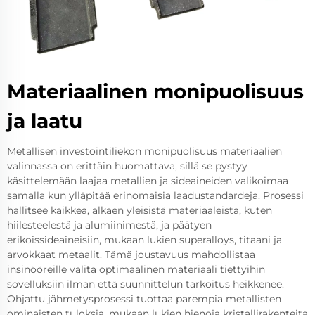
Materiaalinen monipuolisuus
ja laatu
Metallisen investointiliekon monipuolisuus materiaalien
valinnassa on erittäin huomattava, sillä se pystyy
käsittelemään laajaa metallien ja sideaineiden valikoimaa
samalla kun ylläpitää erinomaisia laadustandardeja. Prosessi
hallitsee kaikkea, alkaen yleisistä materiaaleista, kuten
hiilesteelestä ja alumiinimestä, ja päätyen
erikoissideaineisiin, mukaan lukien superalloys, titaani ja
arvokkaat metaalit. Tämä joustavuus mahdollistaa
insinööreille valita optimaalinen materiaali tiettyihin
sovelluksiin ilman että suunnittelun tarkoitus heikkenee.
Ohjattu jähmetysprosessi tuottaa parempia metallisten
ominaisten tuloksia, mukaan lukien hienoja kristallirakenteita