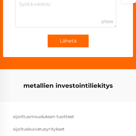
0/1000
Lähetä
metallien investointiliekitys
sijoittusmouduksen tuotteet
sijoituskuivatusyritykset