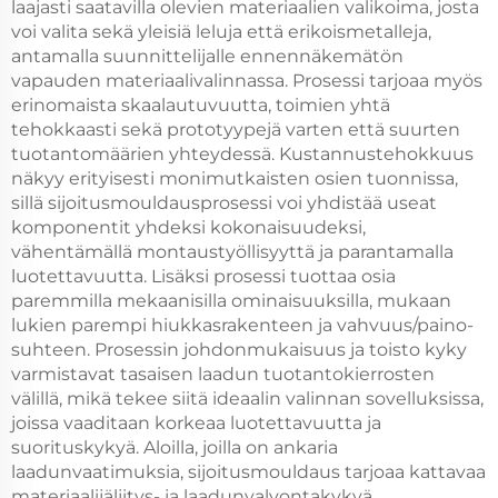
laajasti saatavilla olevien materiaalien valikoima, josta
voi valita sekä yleisiä leluja että erikoismetalleja,
antamalla suunnittelijalle ennennäkemätön
vapauden materiaalivalinnassa. Prosessi tarjoaa myös
erinomaista skaalautuvuutta, toimien yhtä
tehokkaasti sekä prototyypejä varten että suurten
tuotantomäärien yhteydessä. Kustannustehokkuus
näkyy erityisesti monimutkaisten osien tuonnissa,
sillä sijoitusmouldausprosessi voi yhdistää useat
komponentit yhdeksi kokonaisuudeksi,
vähentämällä montaustyöllisyyttä ja parantamalla
luotettavuutta. Lisäksi prosessi tuottaa osia
paremmilla mekaanisilla ominaisuuksilla, mukaan
lukien parempi hiukkasrakenteen ja vahvuus/paino-
suhteen. Prosessin johdonmukaisuus ja toisto kyky
varmistavat tasaisen laadun tuotantokierrosten
välillä, mikä tekee siitä ideaalin valinnan sovelluksissa,
joissa vaaditaan korkeaa luotettavuutta ja
suorituskykyä. Aloilla, joilla on ankaria
laadunvaatimuksia, sijoitusmouldaus tarjoaa kattavaa
materiaalijäljitys- ja laadunvalvontakykyä.