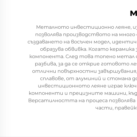
м
Металното инвестиционно леяне, изв
позволява производството на много 
създаването на восъчен модел, идентиче
образува обвивка. Когато керамика
компонента. След това топено метал се
разбива, за да се открие готовото л
отлични повърхностни завършувания,
сплавове, от алуминий и стомана 
инвестиционното леяне играе ключ
компоненти и прецизните машини, къд
Версатилността на процеса позволява 
части, правейк