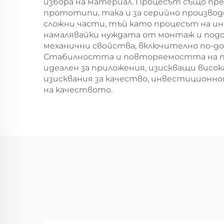
избора на материал. Процесът също пр
прототипи, така и за серийно произво
сложни части, тъй като процесът на и
намалявайки нуждата от монтаж и подо
механични свойства, включително по-д
Стабилността и повторяемостта на про
идеален за приложения, изискващи вис
изисквания за качество, инвестиционн
на качеството.