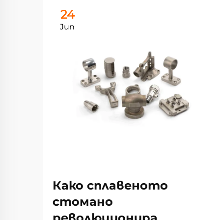
24
Jun
Како сплавеното
стомано
революционира