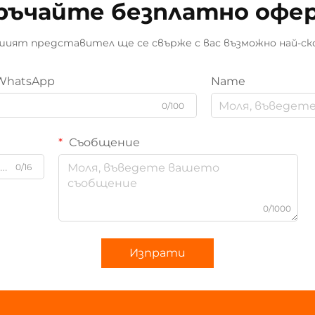
ръчайте безплатно офе
ият представител ще се свърже с вас възможно най-ск
WhatsApp
Name
0/100
Съобщение
0/16
0/1000
Изпрати