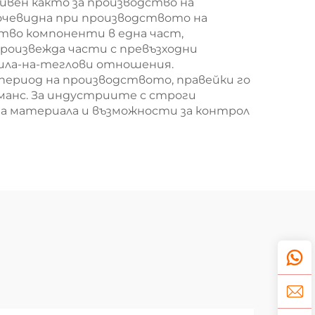
вен както за производство на
 очевидна при производството на
тво компоненти в една част,
роизвежда части с превъзходни
сила-на-теглови отношения.
ериод на производството, правейки го
манс. За индустриите с строги
на материала и възможности за контрол