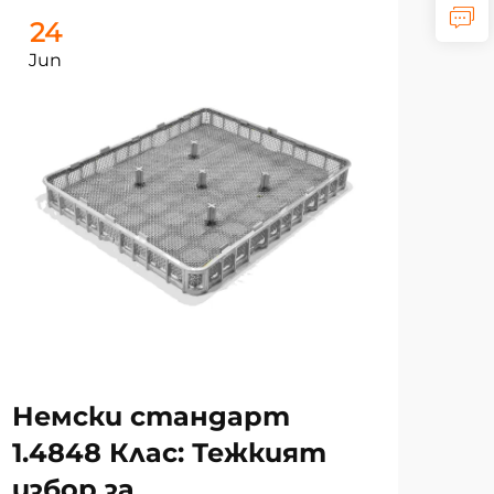
24
2
Jun
Ju
Ра
на
за
то
Немски стандарт
и 
1.4848 Клас: Тежкият
избор за