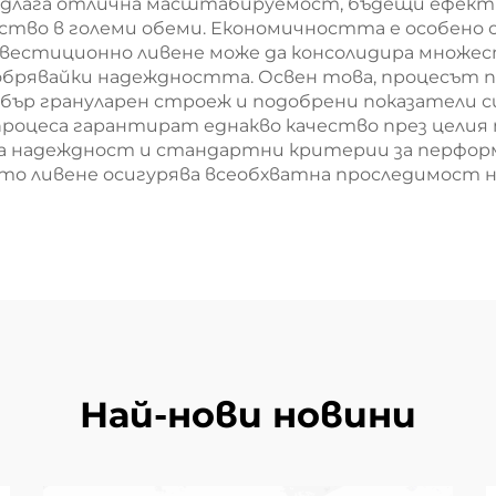
едлага отлична масштабируемост, бъдещи ефекти
дство в големи обеми. Економичността е особено
нвестиционно ливене може да консолидира множес
брявайки надеждността. Освен това, процесът п
обър грануларен строеж и подобрени показатели 
цеса гарантират еднакво качество през целия п
ока надеждност и стандартни критерии за перфор
ото ливене осигурява всеобхватна проследимост 
Най-нови новини