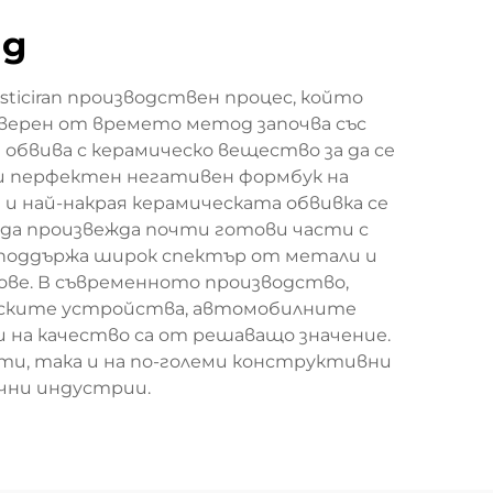
ng
ticiran производствен процес, който
оверен от времето метод започва със
 обвива с керамическо вещество за да се
йки перфектен негативен формбук на
 и най-накрая керамическата обвивка се
и да произвежда почти готови части с
 поддържа широк спектър от метали и
ове. В съвременното производство,
инските устройства, автомобилните
на качество са от решаващо значение.
ти, така и на по-големи конструктивни
ични индустрии.