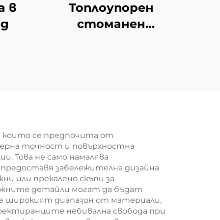
а в
Топлоупорен
од
стоманен
кръстосник
 които се предпочита от
змерна точност и повърхностна
. Това не само намалява
т предоставя забележителна дизайна
ни или прекалено скъпи за
ложните детайли могат да бъдат
е широкият диапазон от материали,
роектиранците небивална свобода при