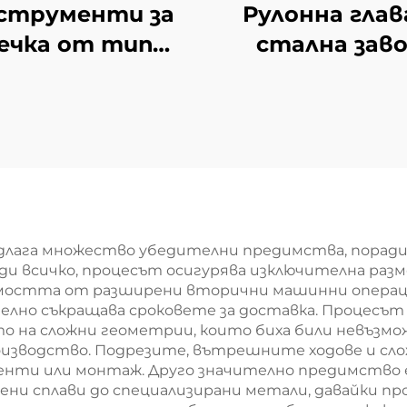
струменти за
Рулонна глав
ечка от тип
стална зав
„колодезна“
лага множество убедителни предимства, поради
ди всичко, процесът осигурява изключителна ра
имостта от разширени вторични машинни операции
телно съкращава сроковете за доставка. Процесъ
о на сложни геометрии, които биха били невъзмож
оизводство. Подрезите, вътрешните ходове и с
енти или монтаж. Друго значително предимство 
ени сплави до специализирани метали, давайки п