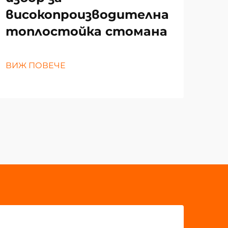
високопроизводителна
ВИЖ
топлостойка стомана
ВИЖ ПОВЕЧЕ