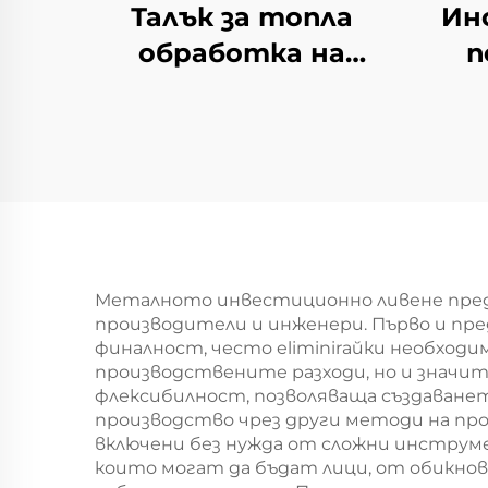
Талък за топла
Ин
обработка на
п
материал
Металното инвестиционно ливене пред
производители и инженери. Първо и пре
финалност, често eliminirайки необход
производствените разходи, но и значи
флексибилност, позволяваща създаванет
производство чрез други методи на пр
включени без нужда от сложни инструм
които могат да бъдат лици, от обикнов