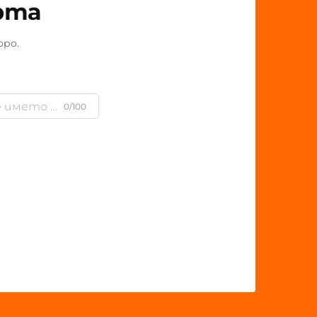
рта
оро.
0/100