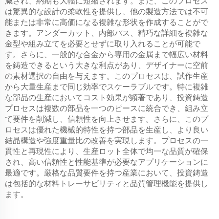
減され、納期も大幅に短縮されます。また、このプロセス
は驚異的な設計の柔軟性を提供し、他の製造方法では不可
能または非常に高価になる複雑な形状を作成することがで
きます。アンダーカット、内部パス、精巧な詳細を複雑な
金型や組み立てを必要とせずに取り入れることが可能で
す。さらに、一般的な合金から専用の金属まで幅広い材料
を鋳造できるという大きな利点があり、デザイナーに空前
の素材選択の自由を与えます。このプロセスは、試作生産
から大量生産まで同じ効率でスケーラブルです。特に複雑
な部品の生産においてコスト効果が顕著であり、投資鋳造
プロセスは複数の部品を一つのピースに統合でき、組み立
て要件を削減し、信頼性を向上させます。さらに、このプ
ロセスは優れた機械的特性を持つ部品を生産し、より良い
結晶構造や強度重量比の改善を実現します。プロセスの一
貫性と再現性により、生産ロット全体で均一な品質が確保
され、高い信頼性と性能基準が必要なアプリケーションに
最適です。厳格な品質要件を持つ産業において、投資鋳造
は包括的な材料トレーサビリティと品質管理機能を提供し
ます。