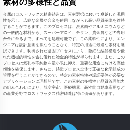
素材の多様性と品質
金属のロストワックス精密鋳造は、素材選択において卓越した汎用
性を示し、広範な金属や合金を使用しながらも高い品質基準を維持
することができます。このプロセスは、炭素鋼やアルミニウムなど
の一般的な材料から、スーパーアロイ、チタン、貴金属などの専用
合金に至るまで、すべてを処理可能です。この柔軟性により、エン
ジニアは設計意図を損なうことなく、特定の用途に最適な素材を選
択できます。制御された凝固プロセスにより、微細な結晶構造や優
れた機械的特性を含む優れた冶金的特性が得られます。また、この
プロセスは気孔や不純物を最小限に抑え、重要な用途における高信
頼性を確保します。さらに、鋳造プロセス全体で正確な化学組成の
管理を行うことができるので、特定の素材特性や認証要件が必要な
アプリケーションに理想的です。この素材の多様性と品質管理能力
の組み合わせにより、航空宇宙、医療機器、高性能自動車応用など
の産業分野でロストワックス精密鋳造は特に価値があります。