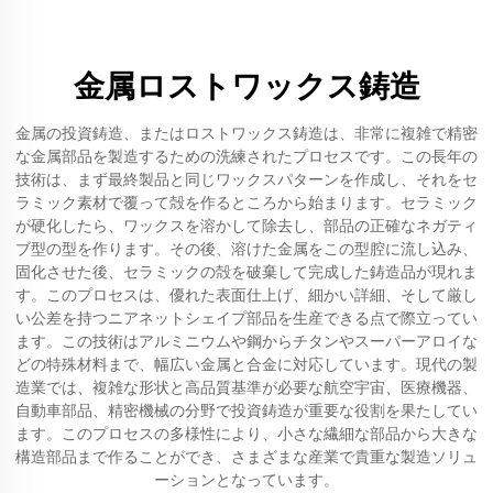
金属ロストワックス鋳造
金属の投資鋳造、またはロストワックス鋳造は、非常に複雑で精密
な金属部品を製造するための洗練されたプロセスです。この長年の
技術は、まず最終製品と同じワックスパターンを作成し、それをセ
ラミック素材で覆って殻を作るところから始まります。セラミック
が硬化したら、ワックスを溶かして除去し、部品の正確なネガティ
ブ型の型を作ります。その後、溶けた金属をこの型腔に流し込み、
固化させた後、セラミックの殻を破棄して完成した鋳造品が現れま
す。このプロセスは、優れた表面仕上げ、細かい詳細、そして厳し
い公差を持つニアネットシェイプ部品を生産できる点で際立ってい
ます。この技術はアルミニウムや鋼からチタンやスーパーアロイな
どの特殊材料まで、幅広い金属と合金に対応しています。現代の製
造業では、複雑な形状と高品質基準が必要な航空宇宙、医療機器、
自動車部品、精密機械の分野で投資鋳造が重要な役割を果たしてい
ます。このプロセスの多様性により、小さな繊細な部品から大きな
構造部品まで作ることができ、さまざまな産業で貴重な製造ソリュ
ーションとなっています。