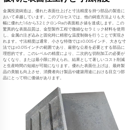
金属投資鋳造は、優れた表面仕上げと寸法精度を持つ部品の製造に
おいて卓越しています。このプロセスでは、他の鋳造方法よりも大
幅に優れた1.6から3.2ミクロンRaの表面粗さ値を達成します。この
驚異的な表面品質は、金型製作工程で微細なセラミック材料を使用
し、金属の注ぎ込みと固化時に精密な温度制御を行うことで実現さ
れます。寸法精度は通常、小さな特徴では±0.005インチ、大きな寸
法では±0.015インチの範囲であり、厳密な公差を必要とする部品に
理想的です。このレベルの精度により、二次的な切削加工の必要が
なくなり、または最小限に抑えられ、結果として著しいコスト削減
と生産時間の短縮が可能になります。優れた表面仕上げは、最終製
品の美観も向上させ、消費者向け製品や建築用途における目立つ部
品にとって特に価値があります。