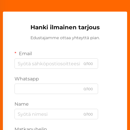
Hanki ilmainen tarjous
Edustajamme ottaa yhteyttä pian.
Email
0/100
Whatsapp
0/100
Name
0/100
Matkapuhelin