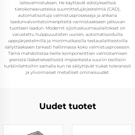
laitevalmistuksen. He käyttävät edistyksellisiä
tietokoneavusteisia suunnittelujärjestelmiä (CAD),
automatisoituja valmistusprosesseja ja ankaria
laadunvalvontatoimenpiteitä varmistaakseen jatkuvan
tuotteen laadun. Modernit sijoituskuumauslaitokset on
varustettu huippuuutisten uunien, automatisoiduilla
uppojärjestelmillä ja monimutkaisilla testauslaitteistoilla
säilyttääkseen tarkasti hallinnassa koko valmistusprosessin.
Tämä mahdollistaa heille komponenttien valmistamisen
pienistä lääketieteellisistä implanteista suuriin teollisiin
turbiinilehtoihin samalla kun ne säilyttävät tiukat toleranssit
ja ylivoimaiset metalliset ominaisuudet.
Uudet tuotet