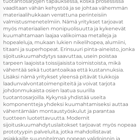
tuotantosarjojen tapauksessa, koska prosessissa
vaaditaan vähän kehystöä ja se johtaa vähemmän
materiaalihukkaan verrattuna perinteisiin
valmistusmenetelmiin. Nämä yritykset tarjoavat
myös materiaalien monipuolisuutta ja kykenevät
kuumahtamaan laajaa valikoimaa metalleja ja
hopealeluja, mukaan lukien nikelihopea, alumiini,
titaani ja superhopeat. Erinsuuri pinta-aineisto, jonka
sijoituskuumahdytys saavuttaa, usein poistaa
tarpeen laajoista toissijaisista toimistoista, mikä
vähentää sekä tuotantoaikaa että kustannuksia.
Lisäksi nämä yritykset yleensä pitävät tiukkoja
laadunvalvontatoimenpiteitä ja voivat tarjota
johdonmukaista osien laatua suurilla
tuotantosarjoilla. Kykynsä yhdistää useita
komponentteja yhdeksi kuumahtamiseksi auttaa
vähentämään montaustyöskulut ja parantaa
tuotteen luotettavuutta. Modernit
sijoituskuumahdytuslaitokset tarjoavat myös nopeaa
prototyypin palveluita, jotka mahdollistavat
asiakkaille suunnitelman nopean validoinnin ja