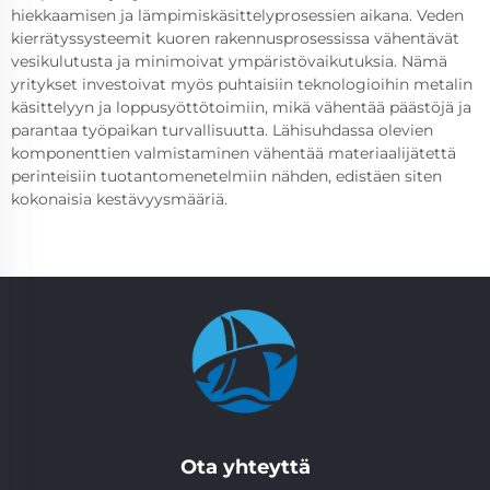
hiekkaamisen ja lämpimiskäsittelyprosessien aikana. Veden
kierrätyssysteemit kuoren rakennusprosessissa vähentävät
vesikulutusta ja minimoivat ympäristövaikutuksia. Nämä
yritykset investoivat myös puhtaisiin teknologioihin metalin
käsittelyyn ja loppusyöttötoimiin, mikä vähentää päästöjä ja
parantaa työpaikan turvallisuutta. Lähisuhdassa olevien
komponenttien valmistaminen vähentää materiaalijätettä
perinteisiin tuotantomenetelmiin nähden, edistäen siten
kokonaisia kestävyysmääriä.
Ota yhteyttä