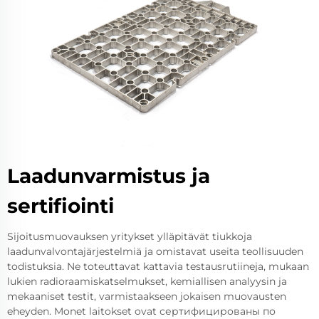
Laadunvarmistus ja
sertifiointi
Sijoitusmuovauksen yritykset ylläpitävät tiukkoja
laadunvalvontajärjestelmiä ja omistavat useita teollisuuden
todistuksia. Ne toteuttavat kattavia testausrutiineja, mukaan
lukien radioraamiskatselmukset, kemiallisen analyysin ja
mekaaniset testit, varmistaakseen jokaisen muovausten
eheyden. Monet laitokset ovat сертифицированы по