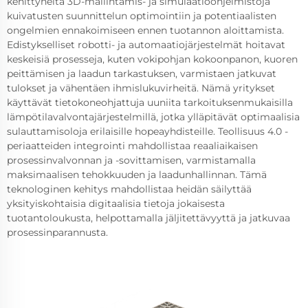
kehittyneitä 3D-mallintamis- ja simulaatioohjelmistoja
kuivatusten suunnittelun optimointiin ja potentiaalisten
ongelmien ennakoimiseen ennen tuotannon aloittamista.
Edistykselliset robotti- ja automaatiojärjestelmät hoitavat
keskeisiä prosesseja, kuten vokipohjan kokoonpanon, kuoren
peittämisen ja laadun tarkastuksen, varmistaen jatkuvat
tulokset ja vähentäen ihmislukuvirheitä. Nämä yritykset
käyttävät tietokoneohjattuja uuniita tarkoituksenmukaisilla
lämpötilavalvontajärjestelmillä, jotka ylläpitävät optimaalisia
sulauttamisoloja erilaisille hopeayhdisteille. Teollisuus 4.0 -
periaatteiden integrointi mahdollistaa reaaliaikaisen
prosessinvalvonnan ja -sovittamisen, varmistamalla
maksimaalisen tehokkuuden ja laadunhallinnan. Tämä
teknologinen kehitys mahdollistaa heidän säilyttää
yksityiskohtaisia digitaalisia tietoja jokaisesta
tuotantoloukusta, helpottamalla jäljitettävyyttä ja jatkuvaa
prosessinparannusta.