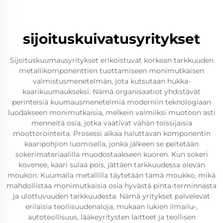
sijoituskuivatusyritykset
Sijoituskuumausyritykset erikoistuvat korkean tarkkuuden
metallikomponenttien tuottamiseen monimutkaisen
valmistusmenetelmän, jota kutsutaan hukka-
kaarikuumaukseksi. Nämä organisaatiot yhdistävät
perinteisiä kuumausmenetelmiä moderniin teknologiaan
luodakseen monimutkaisia, melkein valmiiksi muotoon asti
menneitä osia, jotka vaativat vähän toissijaisia
moottorointeita. Prosessi alkaa haluttavan komponentin
kaaripohjion luomisella, jonka jälkeen se peitetään
sokerimateriaalilla muodostaakseen kuoren. Kun sokeri
kovenee, kaari sulaa pois, jättäen tarkkuudessa olevan
moukon. Kuumalla metallilla täytetään tämä moukko, mikä
mahdollistaa monimutkaisia osia hyvästä pinta-terminnasta
ja ulottuvuuden tarkkuudesta. Nämä yritykset palvelevat
erilaisia teollisuudenaloja, mukaan lukien ilmailu-,
autoteollisuus, lääkeyritysten laitteet ja teollisen