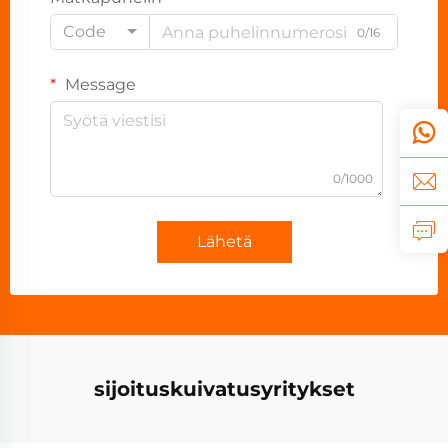
Code
0/16
Message
0/1000
Lähetä
sijoituskuivatusyritykset