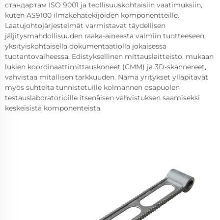
стандартам ISO 9001 ja teollisuuskohtaisiin vaatimuksiin,
kuten AS9100 ilmakehätekijöiden komponentteille.
Laatujohtojärjestelmät varmistavat täydellisen
jäljitysmahdollisuuden raaka-aineesta valmiin tuotteeseen,
yksityiskohtaisella dokumentaatiolla jokaisessa
tuotantovaiheessa. Edistyksellinen mittauslaitteisto, mukaan
lukien koordinaattimittauskoneet (CMM) ja 3D-skannereet,
vahvistaa mitallisen tarkkuuden. Nämä yritykset ylläpitävät
myös suhteita tunnistetuille kolmannen osapuolen
testauslaboratorioille itsenäisen vahvistuksen saamiseksi
keskeisistä komponenteista.