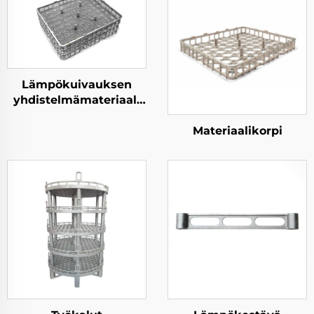
Lämpökuivauksen
yhdistelmämateriaali
korvi
Materiaalikorpi