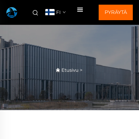
FI
PYRÄYTÄ
TARJOUS
Etusivu
>